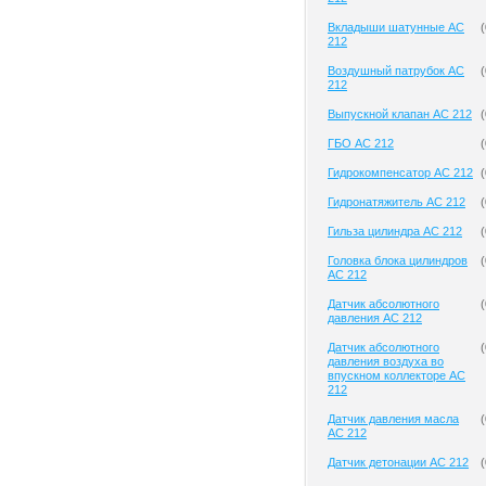
Вкладыши шатунные AC
(
212
Воздушный патрубок AC
(
212
Выпускной клапан AC 212
(
ГБО AC 212
(
Гидрокомпенсатор AC 212
(
Гидронатяжитель AC 212
(
Гильза цилиндра AC 212
(
Головка блока цилиндров
(
AC 212
Датчик абсолютного
(
давления AC 212
Датчик абсолютного
(
давления воздуха во
впускном коллекторе AC
212
Датчик давления масла
(
AC 212
Датчик детонации AC 212
(