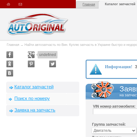
Каталог запчастей
Главная
Главная
→
Найти автозапчасть по Вин. Куплю запчасть в Украине быстро и недорого
undefined
З
Информация!
Каталог запчастей
Заяв
на запчас
Поиск по номеру
VIN номер автомобиля:
Заявка на запчасть
Группа запчастей: