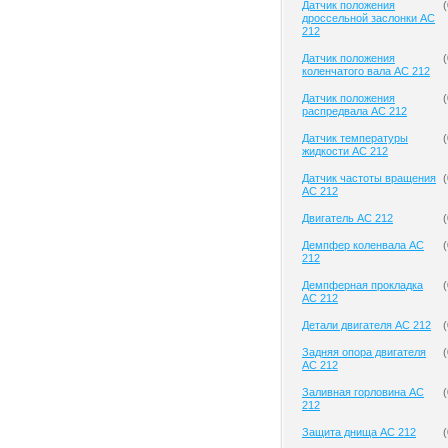
Датчик положения
(
дроссельной заслонки AC
212
Датчик положения
(
коленчатого вала AC 212
Датчик положения
(
распредвала AC 212
Датчик температуры
(
жидкости AC 212
Датчик частоты вращения
(
AC 212
Двигатель AC 212
(
Демпфер коленвала AC
(
212
Демпферная прокладка
(
AC 212
Детали двигателя AC 212
(
Задняя опора двигателя
(
AC 212
Заливная горловина AC
(
212
Защита днища AC 212
(