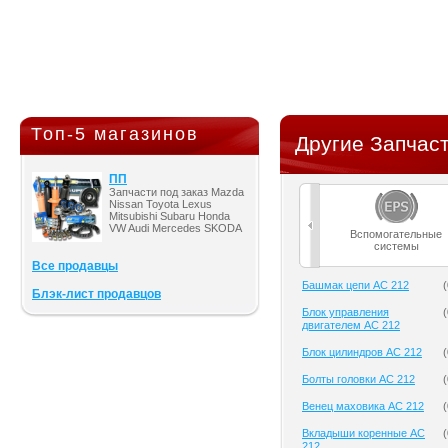
Топ-5 магазинов
Другие Запчаст
ПП
Запчасти под заказ Mazda
Nissan Toyota Lexus
Mitsubishi Subaru Honda
VW Audi Mercedes SKODA
Вспомогательные
системы
Все продавцы
Башмак цепи AC 212
(
Блэк-лист продавцов
Блок управления
(
двигателем AC 212
Блок цилиндров AC 212
(
Болты головки AC 212
(
Венец маховика AC 212
(
Вкладыши коренные AC
(
212