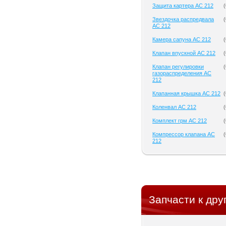
Защита картера AC 212
(
Звездочка распредвала
(
AC 212
Камера сапуна AC 212
(
Клапан впускной AC 212
(
Клапан регулировки
(
газораспределения AC
212
Клапанная крышка AC 212
(
Коленвал AC 212
(
Комплект грм AC 212
(
Компрессор клапана AC
(
212
Запчасти к дру