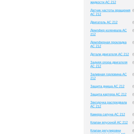
жидкости AC 212
Датчик частоты вращения
(
AC 212
Двигатель AC 212
(
Демпфер коленвала AC
(
212
Демпферная прокладка
(
AC 212
Детали двигателя AC 212
(
Задняя опора двигателя
(
AC 212
Заливная горловина AC
(
212
Защита днища AC 212
(
Защита картера AC 212
(
Звездочка распредвала
(
AC 212
Камера сапуна AC 212
(
Клапан впускной AC 212
(
Клапан регулировки
(