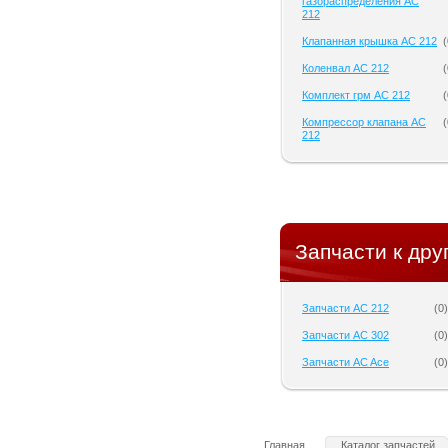
газораспределения AC
212
Клапанная крышка AC 212
(
Коленвал AC 212
(
Комплект грм AC 212
(
Компрессор клапана AC
(
212
Запчасти к дру
Запчасти AC 212
(
0
)
Запчасти AC 302
(
0
)
Запчасти AC Ace
(
0
)
Главная
Каталог запчастей