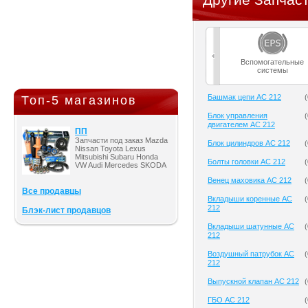
Вспомогательные
системы
Башмак цепи AC 212
(
Топ-5 магазинов
Блок управления
(
двигателем AC 212
ПП
Запчасти под заказ Mazda
Блок цилиндров AC 212
(
Nissan Toyota Lexus
Mitsubishi Subaru Honda
Болты головки AC 212
(
VW Audi Mercedes SKODA
Венец маховика AC 212
(
Все продавцы
Вкладыши коренные AC
(
212
Блэк-лист продавцов
Вкладыши шатунные AC
(
212
Воздушный патрубок AC
(
212
Выпускной клапан AC 212
(
ГБО AC 212
(