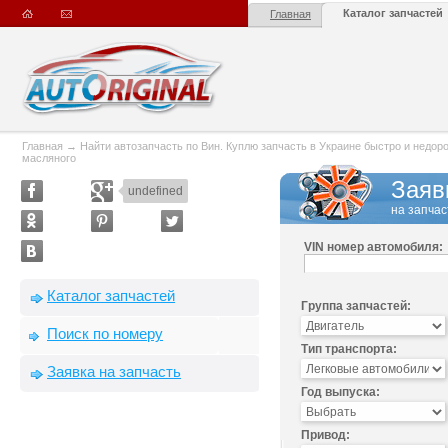
Каталог запчастей
Главная
Главная
→
Найти автозапчасть по Вин. Куплю запчасть в Украине быстро и недорого
масляного
Заяв
undefined
на запчас
VIN номер автомобиля:
Каталог запчастей
Группа запчастей:
Поиск по номеру
Тип транспорта:
Заявка на запчасть
Год выпуска:
Привод: