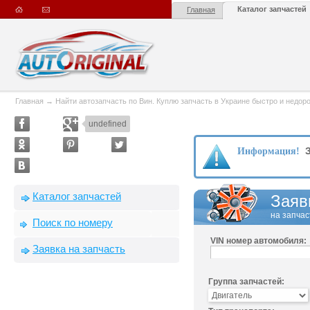
Каталог запчастей
Главная
Главная
→
Найти автозапчасть по Вин. Куплю запчасть в Украине быстро и недорого
undefined
З
Информация!
Каталог запчастей
Заяв
на запчас
Поиск по номеру
VIN номер автомобиля:
Заявка на запчасть
Группа запчастей: