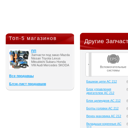
Топ-5 магазинов
Другие Запчаст
ПП
Запчасти под заказ Mazda
Nissan Toyota Lexus
Mitsubishi Subaru Honda
VW Audi Mercedes SKODA
Вспомогательные
системы
Все продавцы
Башмак цепи AC 212
(
Блэк-лист продавцов
Блок управления
(
двигателем AC 212
Блок цилиндров AC 212
(
Болты головки AC 212
(
Венец маховика AC 212
(
Вкладыши коренные AC
(
212