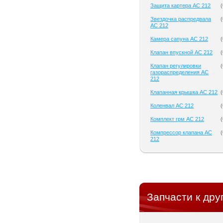
Защита картера AC 212
(
Звездочка распредвала
(
AC 212
Камера сапуна AC 212
(
Клапан впускной AC 212
(
Клапан регулировки
(
газораспределения AC
212
Клапанная крышка AC 212
(
Коленвал AC 212
(
Комплект грм AC 212
(
Компрессор клапана AC
(
212
Запчасти к дру