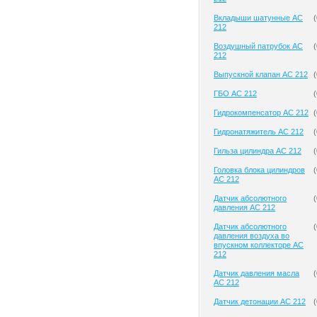
Вкладыши шатунные AC
(
212
Воздушный патрубок AC
(
212
Выпускной клапан AC 212
(
ГБО AC 212
(
Гидрокомпенсатор AC 212
(
Гидронатяжитель AC 212
(
Гильза цилиндра AC 212
(
Головка блока цилиндров
(
AC 212
Датчик абсолютного
(
давления AC 212
Датчик абсолютного
(
давления воздуха во
впускном коллекторе AC
212
Датчик давления масла
(
AC 212
Датчик детонации AC 212
(