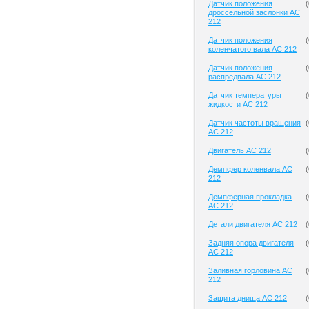
Датчик положения
(
дроссельной заслонки AC
212
Датчик положения
(
коленчатого вала AC 212
Датчик положения
(
распредвала AC 212
Датчик температуры
(
жидкости AC 212
Датчик частоты вращения
(
AC 212
Двигатель AC 212
(
Демпфер коленвала AC
(
212
Демпферная прокладка
(
AC 212
Детали двигателя AC 212
(
Задняя опора двигателя
(
AC 212
Заливная горловина AC
(
212
Защита днища AC 212
(