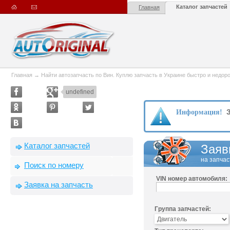
Каталог запчастей
Главная
Главная
→
Найти автозапчасть по Вин. Куплю запчасть в Украине быстро и недорого
undefined
З
Информация!
Каталог запчастей
Заяв
на запчас
Поиск по номеру
VIN номер автомобиля:
Заявка на запчасть
Группа запчастей: