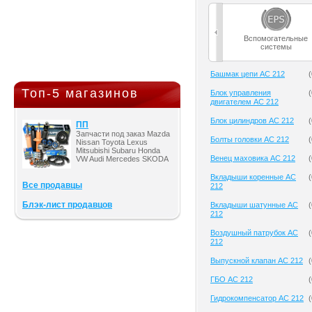
Вспомогательные
системы
Башмак цепи AC 212
(
Топ-5 магазинов
Блок управления
(
двигателем AC 212
Блок цилиндров AC 212
(
ПП
Запчасти под заказ Mazda
Болты головки AC 212
(
Nissan Toyota Lexus
Mitsubishi Subaru Honda
Венец маховика AC 212
(
VW Audi Mercedes SKODA
Вкладыши коренные AC
(
Все продавцы
212
Блэк-лист продавцов
Вкладыши шатунные AC
(
212
Воздушный патрубок AC
(
212
Выпускной клапан AC 212
(
ГБО AC 212
(
Гидрокомпенсатор AC 212
(