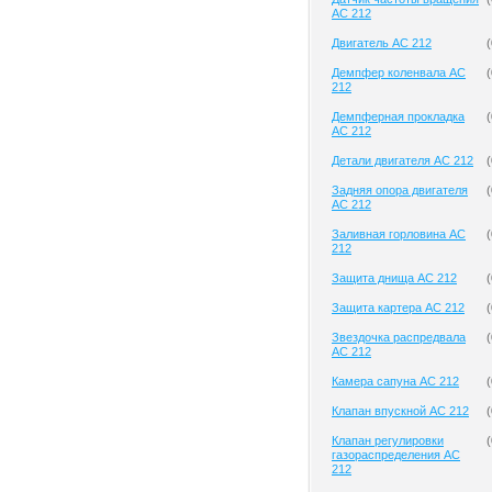
AC 212
Двигатель AC 212
(
Демпфер коленвала AC
(
212
Демпферная прокладка
(
AC 212
Детали двигателя AC 212
(
Задняя опора двигателя
(
AC 212
Заливная горловина AC
(
212
Защита днища AC 212
(
Защита картера AC 212
(
Звездочка распредвала
(
AC 212
Камера сапуна AC 212
(
Клапан впускной AC 212
(
Клапан регулировки
(
газораспределения AC
212