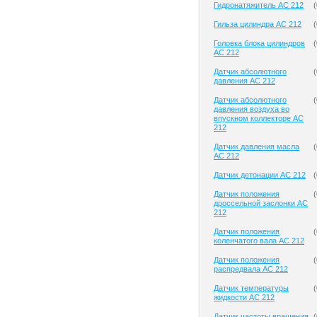
Гидронатяжитель AC 212
(
Гильза цилиндра AC 212
(
Головка блока цилиндров
(
AC 212
Датчик абсолютного
(
давления AC 212
Датчик абсолютного
(
давления воздуха во
впускном коллекторе AC
212
Датчик давления масла
(
AC 212
Датчик детонации AC 212
(
Датчик положения
(
дроссельной заслонки AC
212
Датчик положения
(
коленчатого вала AC 212
Датчик положения
(
распредвала AC 212
Датчик температуры
(
жидкости AC 212
Датчик частоты вращения
(