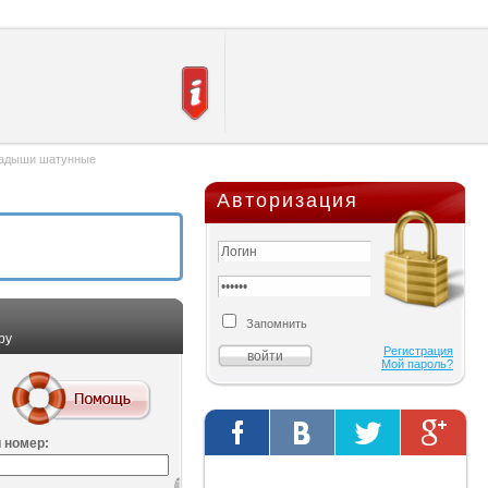
адыши шатунные
Авторизация
Запомнить
ру
Регистрация
Мой пароль?
 номер:
Твиты от @AutOriginalShop