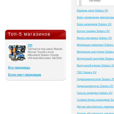
системы
Башмак цепи Subaru XV
Блок управления двигателе
Блок цилиндров Subaru XV
Болты головки Subaru XV
Топ-5 магазинов
Венец маховика Subaru XV
Вкладыши коренные Subaru
ПП
Запчасти под заказ Mazda
Вкладыши шатунные Subaru
Nissan Toyota Lexus
Mitsubishi Subaru Honda
VW Audi Mercedes SKODA
Воздушный патрубок Subaru
Выпускной клапан Subaru X
Все продавцы
ГБО Subaru XV
Блэк-лист продавцов
Гидрокомпенсатор Subaru X
Гидронатяжитель Subaru XV
Гильза цилиндра Subaru XV
Головка блока цилиндров Su
Датчик абсолютного давлен
Датчик абсолютного давлени