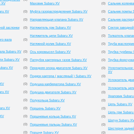
u XV
Маховик Subaru XV
(
0
)
Сальник коленва
aru XV
(
0
)
Муфта газораспределения Subaru XV
(
0
)
Сальник помпы 
(
0
)
Направляющая клапана Subaru XV
(
0
)
Сальник распред
ной заслонки
(
0
)
Натяжитель грм Subaru XV
(
0
)
Сектор заводной
Натяжитель цепи Subaru XV
(
0
)
Толкатель клапа
го вала
(
0
)
Натяжной ролик Subaru XV
(
0
)
Труба маслопри
ала Subaru XV
(
0
)
Ось коромысел Subaru XV
(
0
)
Трубка турбины 
ти Subaru XV
(
0
)
Патрубок картерных газов Subaru XV
(
0
)
Трубка форсунки
ubaru XV
(
0
)
Передняя опора двигателя Subaru XV
(
0
)
Уплотнительное 
XV
(
0
)
Поддон картера ( масляный ) Subaru XV
(
0
)
Успокоитель дви
 XV
(
0
)
Подушка карбюратора Subaru XV
(
0
)
Успокоитель цеп
aru XV
(
0
)
Подушка двигателя Subaru XV
(
0
)
Храповик Subaru
(
0
)
Полукольца Subaru XV
(
0
)
Цепь Subaru XV
aru XV
(
0
)
Поршень Subaru XV
(
0
)
Цепь грм Subaru
 XV
(
0
)
Поршневые кольца Subaru XV
(
0
)
Шатун Subaru X
(
0
)
Поршневые пальцы Subaru XV
(
0
)
Шестерня задней
(
0
)
Поршня Subaru XV
(
0
)