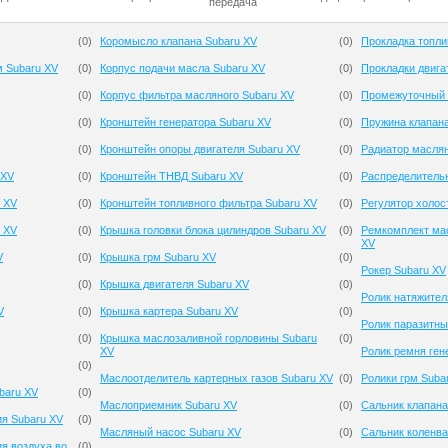
передача
(
0
)
Коромысло клапана Subaru XV
(
0
)
Прокладка топли
м Subaru XV
(
0
)
Корпус подачи масла Subaru XV
(
0
)
Прокладки двига
(
0
)
Корпус фильтра масляного Subaru XV
(
0
)
Промежуточный 
(
0
)
Кронштейн генератора Subaru XV
(
0
)
Пружина клапана
(
0
)
Кронштейн опоры двигателя Subaru XV
(
0
)
Радиатор масля
 XV
(
0
)
Кронштейн ТНВД Subaru XV
(
0
)
Распределитель
 XV
(
0
)
Кронштейн топливного фильтра Subaru XV
(
0
)
Регулятор холос
 XV
(
0
)
Крышка головки блока цилиндров Subaru XV
(
0
)
Ремкомплект мас
XV
V
(
0
)
Крышка грм Subaru XV
(
0
)
Рокер Subaru XV
(
0
)
Крышка двигателя Subaru XV
(
0
)
Ролик натяжител
V
(
0
)
Крышка картера Subaru XV
(
0
)
Ролик паразитны
(
0
)
Крышка маслозаливной горловины Subaru
(
0
)
XV
Ролик ремня ген
(
0
)
Маслоотделитель картерных газов Subaru XV
(
0
)
Ролики грм Suba
baru XV
(
0
)
Маслоприемник Subaru XV
(
0
)
Сальник клапана
ия Subaru XV
(
0
)
Масляный насос Subaru XV
(
0
)
Сальник коленва
я воздуха во
(
0
)