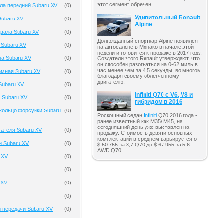
этот сегмент обречен.
ла передний Subaru XV
(
0
)
Удивительный Renault
Subaru XV
(
0
)
Alpine
вала Subaru XV
(
0
)
Долгожданный спорткар Alpine появился
 Subaru XV
(
0
)
на автосалоне в Монако в начале этой
недели и готовится к продаже в 2017 году.
на Subaru XV
(
0
)
Создатели этого Renault утверждают, что
он способен разогнаться на 0-62 миль в
час менее чем за 4,5 секунды, во многом
емная Subaru XV
(
0
)
благодаря своему облегченному
двигателю.
Subaru XV
(
0
)
Infiniti Q70 с V6, V8 и
 Subaru XV
(
0
)
гибридом в 2016
кольцо форсунки Subaru
(
0
)
Роскошный седан
Infiniti
Q70 2016 года -
ранее известный как M35/ M45, на
сегодняшний день уже выставлен на
гателя Subaru XV
(
0
)
продажу. Стоимость девяти основных
комплектаций в среднем варьируется от
и Subaru XV
(
0
)
$ 50 755 за 3,7 Q70 до $ 67 955 за 5.6
AWD Q70.
 XV
(
0
)
(
0
)
 XV
(
0
)
V
(
0
)
 передачи Subaru XV
(
0
)