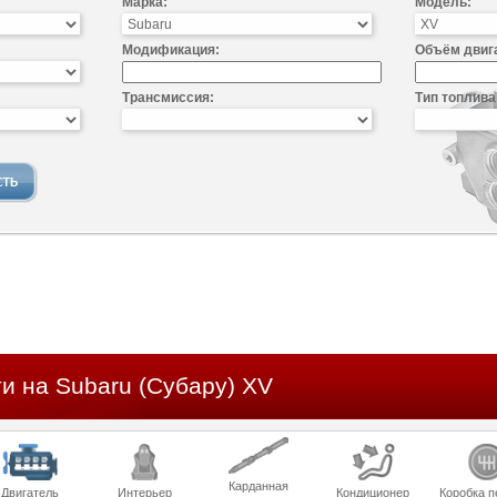
Марка:
Модель:
Модификация:
Объём двиг
Трансмиссия:
Тип топлива
и на Subaru (Субару) XV
Карданная
Двигатель
Интерьер
Кондиционер
Коробка п