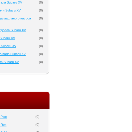
ала Subaru XV
(
0
)
ачи Subaru XV
(
0
)
да масляного насоса
(
0
)
едвала Subaru XV
(
0
)
Subaru XV
(
0
)
 Subaru XV
(
0
)
о вала Subaru XV
(
0
)
ла Subaru XV
(
0
)
 Pleo
(
0
)
 Rex
(
0
)