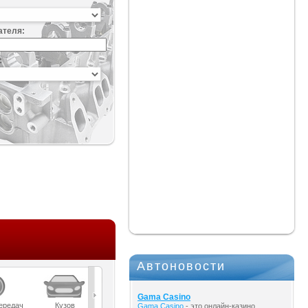
ателя:
:
Автоновости
Gama Casino
ередач
Кузов
Масла
Мост
Подвеска
Gama Casino
- это онлайн-казино,