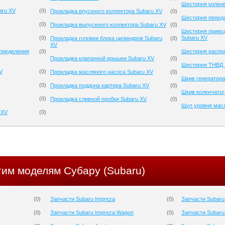
Шестерня коленв
aru XV
(
0
)
Прокладка впускного коллектора Subaru XV
(
0
)
Шестерня перед
(
0
)
Прокладка выпускного коллектора Subaru XV
(
0
)
Шестерня приво
(
0
)
Subaru XV
Прокладка головки блока цилиндров Subaru
(
0
)
XV
спределения
(
0
)
Шестерня распр
Прокладка клапанной крышки Subaru XV
(
0
)
Шестерня ТНВД 
V
(
0
)
Прокладка масляного насоса Subaru XV
(
0
)
Шкив генератора
(
0
)
Прокладка поддона картера Subaru XV
(
0
)
Шкив коленчатог
(
0
)
Прокладка сливной пробки Subaru XV
(
0
)
Щуп уровня мас
 XV
(
0
)
гим моделям Субару (Subaru)
(
0
)
Запчасти Subaru Impreza
(
0
)
Запчасти Subaru
(
0
)
Запчасти Subaru Impreza Wagon
(
0
)
Запчасти Subaru