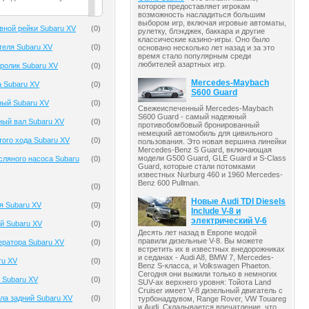
которое предоставляет игрокам
возможность насладиться большим
выбором игр, включая игровые автоматы,
вной рейки Subaru XV
(
0
)
рулетку, блэкджек, баккара и другие
классические казино-игры. Оно было
теля Subaru XV
(
0
)
основано несколько лет назад и за это
время стало популярным среди
любителей азартных игр.
ролик Subaru XV
(
0
)
Mercedes-Maybach
 Subaru XV
(
0
)
S600 Guard
ный Subaru XV
(
0
)
Свежеиспеченный Mercedes-Maybach
S600 Guard - самый надежный
ный вал Subaru XV
(
0
)
противобомбовый бронированный
немецкий автомобиль для цивильного
того хода Subaru XV
(
0
)
пользования. Это новая вершина линейки
Mercedes-Benz S Guard, включающая
модели G500 Guard, GLE Guard и S-Class
ляного насоса Subaru
(
0
)
Guard, которые стали потомками
известных Nurburg 460 и 1960 Mercedes-
Benz 600 Pullman.
(
0
)
Новые Audi TDI Diesels
я Subaru XV
(
0
)
Include V-8 и
электрический V-6
й Subaru XV
(
0
)
Десять лет назад в Европе модой
правили дизельные V-8. Вы можете
ератора Subaru XV
(
0
)
встретить их в известных внедорожниках
и седанах - Audi A8, BMW 7, Mercedes-
ru XV
(
0
)
Benz S-класса, и Volkswagen Phaeton.
Сегодня они выжили только в немногих
 Subaru XV
(
0
)
SUV-ах верхнего уровня: Тойота Land
Cruiser имеет V-8 дизельный двигатель с
ла задний Subaru XV
(
0
)
турбонаддувом, Range Rover, VW Touareg
и Audi. Складывается впечатление, что