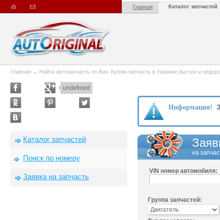
Каталог запчастей
Главная
Главная
→
Найти автозапчасть по Вин. Куплю запчасть в Украине быстро и недорого
undefined
З
Информация!
Каталог запчастей
Заяв
на запчас
Поиск по номеру
VIN номер автомобиля:
Заявка на запчасть
Группа запчастей: