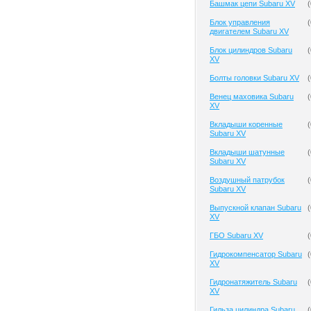
Башмак цепи Subaru XV
(
Блок управления
(
двигателем Subaru XV
Блок цилиндров Subaru
(
XV
Болты головки Subaru XV
(
Венец маховика Subaru
(
XV
Вкладыши коренные
(
Subaru XV
Вкладыши шатунные
(
Subaru XV
Воздушный патрубок
(
Subaru XV
Выпускной клапан Subaru
(
XV
ГБО Subaru XV
(
Гидрокомпенсатор Subaru
(
XV
Гидронатяжитель Subaru
(
XV
Гильза цилиндра Subaru
(