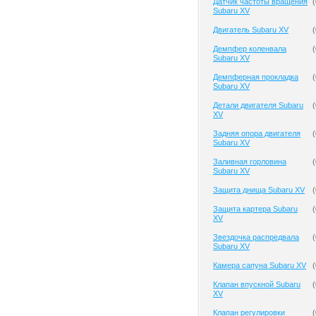
Датчик частоты вращения
(
Subaru XV
Двигатель Subaru XV
(
Демпфер коленвала
(
Subaru XV
Демпферная прокладка
(
Subaru XV
Детали двигателя Subaru
(
XV
Задняя опора двигателя
(
Subaru XV
Заливная горловина
(
Subaru XV
Защита днища Subaru XV
(
Защита картера Subaru
(
XV
Звездочка распредвала
(
Subaru XV
Камера сапуна Subaru XV
(
Клапан впускной Subaru
(
XV
Клапан регулировки
(