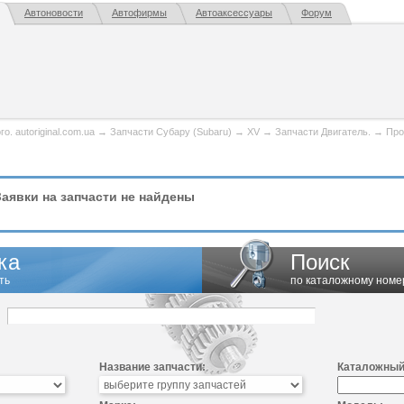
Автоновости
Автофирмы
Автоаксессуары
Форум
. autoriginal.com.ua
→
Запчасти Субару (Subaru)
→
XV
→
Запчасти Двигатель.
→
Про
аявки на запчасти не найдены
ка
Поиск
ть
по каталожному номе
Название запчасти:
Каталожный