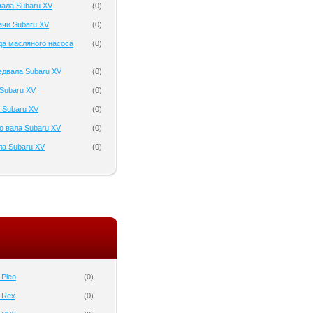
ала Subaru XV
(
0
)
ачи Subaru XV
(
0
)
да масляного насоса
(
0
)
едвала Subaru XV
(
0
)
Subaru XV
(
0
)
 Subaru XV
(
0
)
о вала Subaru XV
(
0
)
ла Subaru XV
(
0
)
 Pleo
(
0
)
 Rex
(
0
)