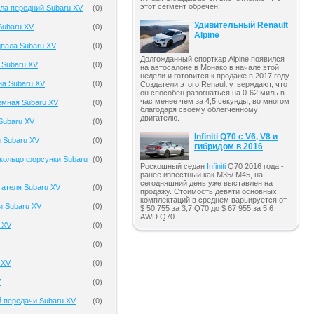
этот сегмент обречен.
ла передний Subaru XV
(
0
)
Удивительный Renault
Subaru XV
(
0
)
Alpine
вала Subaru XV
(
0
)
Долгожданный спорткар Alpine появился
 Subaru XV
(
0
)
на автосалоне в Монако в начале этой
недели и готовится к продаже в 2017 году.
на Subaru XV
(
0
)
Создатели этого Renault утверждают, что
он способен разогнаться на 0-62 миль в
час менее чем за 4,5 секунды, во многом
емная Subaru XV
(
0
)
благодаря своему облегченному
двигателю.
Subaru XV
(
0
)
Infiniti Q70 с V6, V8 и
 Subaru XV
(
0
)
гибридом в 2016
кольцо форсунки Subaru
(
0
)
Роскошный седан
Infiniti
Q70 2016 года -
ранее известный как M35/ M45, на
сегодняшний день уже выставлен на
гателя Subaru XV
(
0
)
продажу. Стоимость девяти основных
комплектаций в среднем варьируется от
и Subaru XV
(
0
)
$ 50 755 за 3,7 Q70 до $ 67 955 за 5.6
AWD Q70.
 XV
(
0
)
(
0
)
 XV
(
0
)
V
(
0
)
 передачи Subaru XV
(
0
)