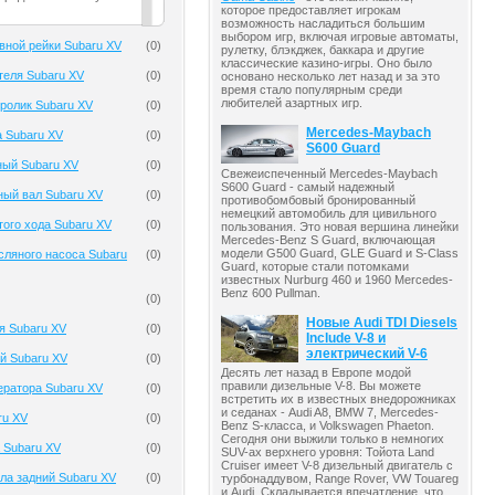
которое предоставляет игрокам
возможность насладиться большим
выбором игр, включая игровые автоматы,
вной рейки Subaru XV
(
0
)
рулетку, блэкджек, баккара и другие
классические казино-игры. Оно было
теля Subaru XV
(
0
)
основано несколько лет назад и за это
время стало популярным среди
любителей азартных игр.
ролик Subaru XV
(
0
)
Mercedes-Maybach
 Subaru XV
(
0
)
S600 Guard
ный Subaru XV
(
0
)
Свежеиспеченный Mercedes-Maybach
S600 Guard - самый надежный
ный вал Subaru XV
(
0
)
противобомбовый бронированный
немецкий автомобиль для цивильного
того хода Subaru XV
(
0
)
пользования. Это новая вершина линейки
Mercedes-Benz S Guard, включающая
модели G500 Guard, GLE Guard и S-Class
ляного насоса Subaru
(
0
)
Guard, которые стали потомками
известных Nurburg 460 и 1960 Mercedes-
Benz 600 Pullman.
(
0
)
Новые Audi TDI Diesels
я Subaru XV
(
0
)
Include V-8 и
электрический V-6
й Subaru XV
(
0
)
Десять лет назад в Европе модой
правили дизельные V-8. Вы можете
ератора Subaru XV
(
0
)
встретить их в известных внедорожниках
и седанах - Audi A8, BMW 7, Mercedes-
ru XV
(
0
)
Benz S-класса, и Volkswagen Phaeton.
Сегодня они выжили только в немногих
 Subaru XV
(
0
)
SUV-ах верхнего уровня: Тойота Land
Cruiser имеет V-8 дизельный двигатель с
ла задний Subaru XV
(
0
)
турбонаддувом, Range Rover, VW Touareg
и Audi. Складывается впечатление, что