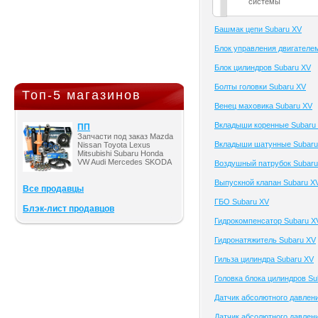
системы
Башмак цепи Subaru XV
Блок управления двигателе
Блок цилиндров Subaru XV
Болты головки Subaru XV
Топ-5 магазинов
Венец маховика Subaru XV
Вкладыши коренные Subaru
ПП
Запчасти под заказ Mazda
Вкладыши шатунные Subaru
Nissan Toyota Lexus
Mitsubishi Subaru Honda
VW Audi Mercedes SKODA
Воздушный патрубок Subaru
Выпускной клапан Subaru X
Все продавцы
ГБО Subaru XV
Блэк-лист продавцов
Гидрокомпенсатор Subaru X
Гидронатяжитель Subaru XV
Гильза цилиндра Subaru XV
Головка блока цилиндров Su
Датчик абсолютного давлен
Датчик абсолютного давлени