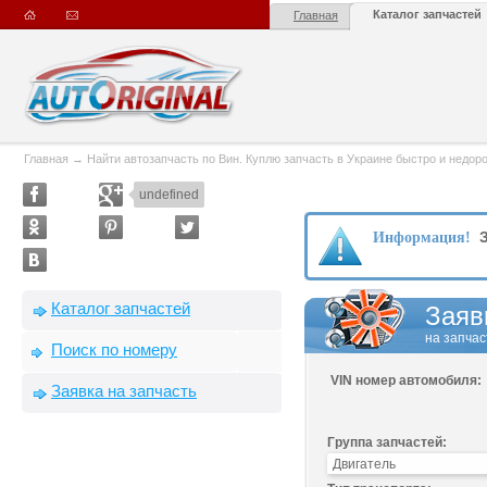
Каталог запчастей
Главная
Главная
→
Найти автозапчасть по Вин. Куплю запчасть в Украине быстро и недорого
undefined
З
Информация!
Каталог запчастей
Заяв
на запчас
Поиск по номеру
VIN номер автомобиля:
Заявка на запчасть
Группа запчастей: