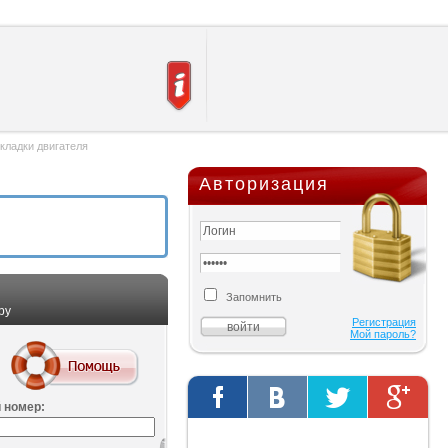
кладки двигателя
Авторизация
Запомнить
ру
Регистрация
Мой пароль?
 номер:
Твиты от @AutOriginalShop