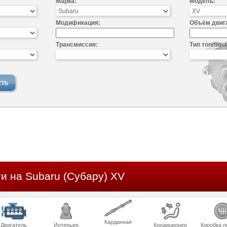
Марка:
Модель:
Модификация:
Объём двиг
Трансмиссия:
Тип топлива
и на Subaru (Субару) XV
Карданная
Двигатель
Интерьер
Кондиционер
Коробка п