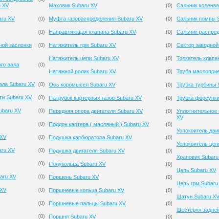
u XV
Маховик Subaru XV
(
0
)
Сальник коленва
aru XV
(
0
)
Муфта газораспределения Subaru XV
(
0
)
Сальник помпы 
(
0
)
Направляющая клапана Subaru XV
(
0
)
Сальник распред
ной заслонки
(
0
)
Натяжитель грм Subaru XV
(
0
)
Сектор заводной
Натяжитель цепи Subaru XV
(
0
)
Толкатель клапа
го вала
(
0
)
Натяжной ролик Subaru XV
(
0
)
Труба маслопри
ала Subaru XV
(
0
)
Ось коромысел Subaru XV
(
0
)
Трубка турбины 
ти Subaru XV
(
0
)
Патрубок картерных газов Subaru XV
(
0
)
Трубка форсунки
ubaru XV
(
0
)
Передняя опора двигателя Subaru XV
(
0
)
Уплотнительное 
XV
(
0
)
Поддон картера ( масляный ) Subaru XV
(
0
)
Успокоитель дви
 XV
(
0
)
Подушка карбюратора Subaru XV
(
0
)
Успокоитель цеп
aru XV
(
0
)
Подушка двигателя Subaru XV
(
0
)
Храповик Subaru
(
0
)
Полукольца Subaru XV
(
0
)
Цепь Subaru XV
aru XV
(
0
)
Поршень Subaru XV
(
0
)
Цепь грм Subaru
 XV
(
0
)
Поршневые кольца Subaru XV
(
0
)
Шатун Subaru X
(
0
)
Поршневые пальцы Subaru XV
(
0
)
Шестерня задней
(
0
)
Поршня Subaru XV
(
0
)