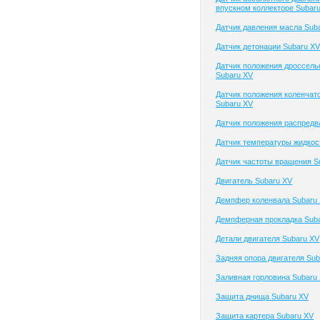
впускном коллекторе Subar
Датчик давления масла Sub
Датчик детонации Subaru XV
Датчик положения дроссель
Subaru XV
Датчик положения коленчато
Subaru XV
Датчик положения распредв
Датчик температуры жидкос
Датчик частоты вращения S
Двигатель Subaru XV
Демпфер коленвала Subaru
Демпферная прокладка Sub
Детали двигателя Subaru XV
Задняя опора двигателя Sub
Заливная горловина Subaru
Защита днища Subaru XV
Защита картера Subaru XV