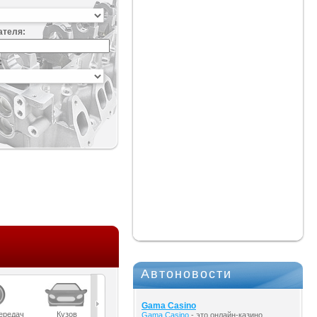
ателя:
:
Автоновости
Gama Casino
ередач
Кузов
Масла
Мост
Подвеска
Gama Casino
- это онлайн-казино,