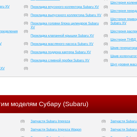
Шестерня коленв
aru XV
(
0
)
Прокладка впускного коллектора Subaru XV
(
0
)
Шестерня перед
(
0
)
Прокладка выпускного коллектора Subaru XV
(
0
)
Шестерня приво
(
0
)
Subaru XV
Прокладка головки блока цилиндров Subaru
(
0
)
XV
спределения
(
0
)
Шестерня распр
Прокладка клапанной крышки Subaru XV
(
0
)
Шестерня ТНВД 
V
(
0
)
Прокладка масляного насоса Subaru XV
(
0
)
Шкив генератора
(
0
)
Прокладка поддона картера Subaru XV
(
0
)
Шкив коленчатог
(
0
)
Прокладка сливной пробки Subaru XV
(
0
)
Щуп уровня мас
 XV
(
0
)
гим моделям Субару (Subaru)
(
0
)
Запчасти Subaru Impreza
(
0
)
Запчасти Subaru
(
0
)
Запчасти Subaru Impreza Wagon
(
0
)
Запчасти Subaru