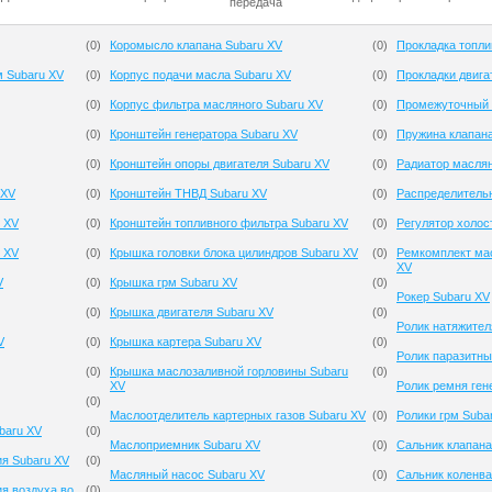
передача
(
0
)
Коромысло клапана Subaru XV
(
0
)
Прокладка топли
м Subaru XV
(
0
)
Корпус подачи масла Subaru XV
(
0
)
Прокладки двига
(
0
)
Корпус фильтра масляного Subaru XV
(
0
)
Промежуточный 
(
0
)
Кронштейн генератора Subaru XV
(
0
)
Пружина клапана
(
0
)
Кронштейн опоры двигателя Subaru XV
(
0
)
Радиатор масля
 XV
(
0
)
Кронштейн ТНВД Subaru XV
(
0
)
Распределитель
 XV
(
0
)
Кронштейн топливного фильтра Subaru XV
(
0
)
Регулятор холос
 XV
(
0
)
Крышка головки блока цилиндров Subaru XV
(
0
)
Ремкомплект мас
XV
V
(
0
)
Крышка грм Subaru XV
(
0
)
Рокер Subaru XV
(
0
)
Крышка двигателя Subaru XV
(
0
)
Ролик натяжител
V
(
0
)
Крышка картера Subaru XV
(
0
)
Ролик паразитны
(
0
)
Крышка маслозаливной горловины Subaru
(
0
)
XV
Ролик ремня ген
(
0
)
Маслоотделитель картерных газов Subaru XV
(
0
)
Ролики грм Suba
baru XV
(
0
)
Маслоприемник Subaru XV
(
0
)
Сальник клапана
ия Subaru XV
(
0
)
Масляный насос Subaru XV
(
0
)
Сальник коленва
я воздуха во
(
0
)