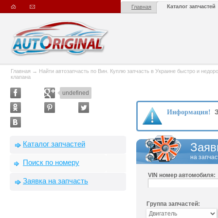
Каталог запчастей
Главная
Главная
→
Найти автозапчасть по Вин. Куплю запчасть в Украине быстро и недорого
клапана
undefined
З
Информация!
Каталог запчастей
Заяв
на запчас
Поиск по номеру
VIN номер автомобиля:
Заявка на запчасть
Группа запчастей: