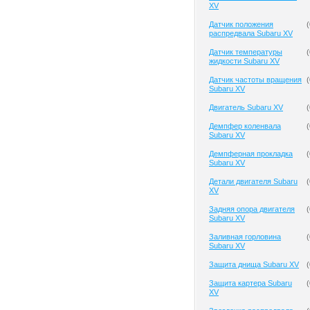
XV
Датчик положения
(
распредвала Subaru XV
Датчик температуры
(
жидкости Subaru XV
Датчик частоты вращения
(
Subaru XV
Двигатель Subaru XV
(
Демпфер коленвала
(
Subaru XV
Демпферная прокладка
(
Subaru XV
Детали двигателя Subaru
(
XV
Задняя опора двигателя
(
Subaru XV
Заливная горловина
(
Subaru XV
Защита днища Subaru XV
(
Защита картера Subaru
(
XV