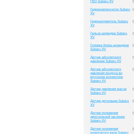
ГБО Subaru XV
(
Гидрокомпенсатор Subaru
(
XV
Гидронатяжитель Subaru
(
XV
Гильза цилиндра Subaru
(
XV
Головка блока цилиндров
(
Subaru XV
Датчик абсолютного
(
давления Subaru XV
Датчик абсолютного
(
давления воздуха во
впускном коллекторе
Subaru XV
Датчик давления масла
(
Subaru XV
Датчик детонации Subaru
(
XV
Датчик положения
(
дроссельной заслонки
Subaru XV
Датчик положения
(
коленчатого вала Subaru