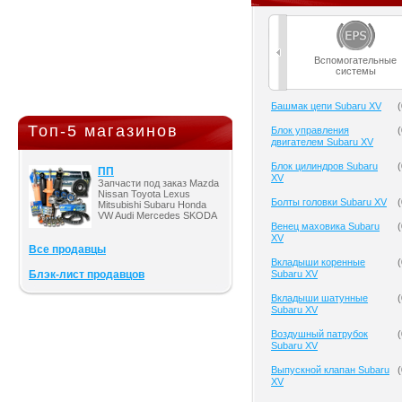
Вспомогательные
системы
Башмак цепи Subaru XV
(
Топ-5 магазинов
Блок управления
(
двигателем Subaru XV
Блок цилиндров Subaru
(
ПП
XV
Запчасти под заказ Mazda
Nissan Toyota Lexus
Болты головки Subaru XV
(
Mitsubishi Subaru Honda
VW Audi Mercedes SKODA
Венец маховика Subaru
(
XV
Все продавцы
Вкладыши коренные
(
Блэк-лист продавцов
Subaru XV
Вкладыши шатунные
(
Subaru XV
Воздушный патрубок
(
Subaru XV
Выпускной клапан Subaru
(
XV