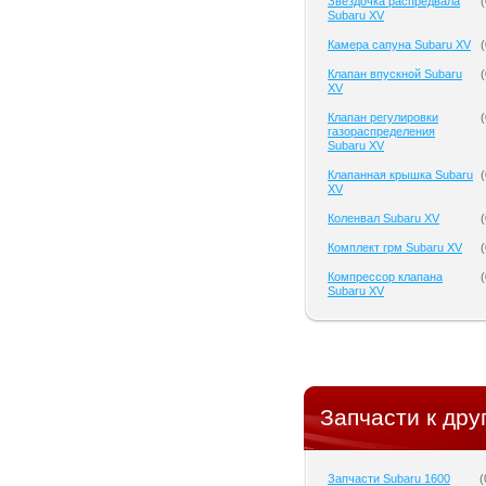
Звездочка распредвала
(
Subaru XV
Камера сапуна Subaru XV
(
Клапан впускной Subaru
(
XV
Клапан регулировки
(
газораспределения
Subaru XV
Клапанная крышка Subaru
(
XV
Коленвал Subaru XV
(
Комплект грм Subaru XV
(
Компрессор клапана
(
Subaru XV
Запчасти к дру
Запчасти Subaru 1600
(