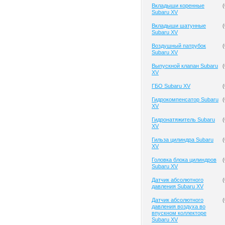
Вкладыши коренные
(
Subaru XV
Вкладыши шатунные
(
Subaru XV
Воздушный патрубок
(
Subaru XV
Выпускной клапан Subaru
(
XV
ГБО Subaru XV
(
Гидрокомпенсатор Subaru
(
XV
Гидронатяжитель Subaru
(
XV
Гильза цилиндра Subaru
(
XV
Головка блока цилиндров
(
Subaru XV
Датчик абсолютного
(
давления Subaru XV
Датчик абсолютного
(
давления воздуха во
впускном коллекторе
Subaru XV