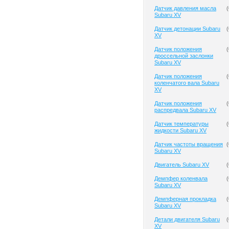
Датчик давления масла
(
Subaru XV
Датчик детонации Subaru
(
XV
Датчик положения
(
дроссельной заслонки
Subaru XV
Датчик положения
(
коленчатого вала Subaru
XV
Датчик положения
(
распредвала Subaru XV
Датчик температуры
(
жидкости Subaru XV
Датчик частоты вращения
(
Subaru XV
Двигатель Subaru XV
(
Демпфер коленвала
(
Subaru XV
Демпферная прокладка
(
Subaru XV
Детали двигателя Subaru
(
XV