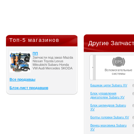
Топ-5 магазинов
Другие Запчаст
ПП
Запчасти под заказ Mazda
Nissan Toyota Lexus
Mitsubishi Subaru Honda
VW Audi Mercedes SKODA
Вспомогательные
системы
Все продавцы
Башмак цепи Subaru XV
(
Блэк-лист продавцов
Блок управления
(
двигателем Subaru XV
Блок цилиндров Subaru
(
XV
Болты головки Subaru XV
(
Венец маховика Subaru
(
XV