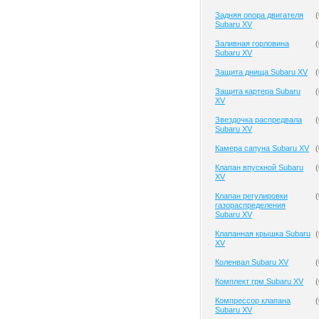
Задняя опора двигателя
(
Subaru XV
Заливная горловина
(
Subaru XV
Защита днища Subaru XV
(
Защита картера Subaru
(
XV
Звездочка распредвала
(
Subaru XV
Камера сапуна Subaru XV
(
Клапан впускной Subaru
(
XV
Клапан регулировки
(
газораспределения
Subaru XV
Клапанная крышка Subaru
(
XV
Коленвал Subaru XV
(
Комплект грм Subaru XV
(
Компрессор клапана
(
Subaru XV