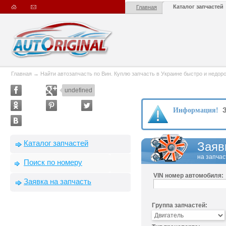
Каталог запчастей
Главная
Главная
→
Найти автозапчасть по Вин. Куплю запчасть в Украине быстро и недорого
undefined
З
Информация!
Каталог запчастей
Заяв
на запчас
Поиск по номеру
VIN номер автомобиля:
Заявка на запчасть
Группа запчастей: