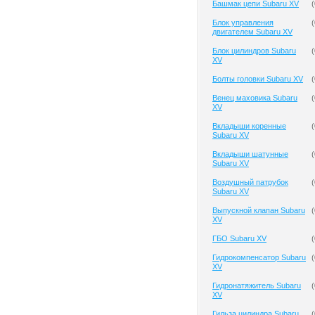
Башмак цепи Subaru XV
(
Блок управления
(
двигателем Subaru XV
Блок цилиндров Subaru
(
XV
Болты головки Subaru XV
(
Венец маховика Subaru
(
XV
Вкладыши коренные
(
Subaru XV
Вкладыши шатунные
(
Subaru XV
Воздушный патрубок
(
Subaru XV
Выпускной клапан Subaru
(
XV
ГБО Subaru XV
(
Гидрокомпенсатор Subaru
(
XV
Гидронатяжитель Subaru
(
XV
Гильза цилиндра Subaru
(