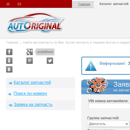
Каталог запчастей
Главная
Главная
→
Найти автозапчасть по Вин. Куплю запчасть в Украине быстро и недорого
undefined
З
Информация!
Каталог запчастей
Заяв
на запчас
Поиск по номеру
VIN номер автомобиля:
Заявка на запчасть
Группа запчастей: