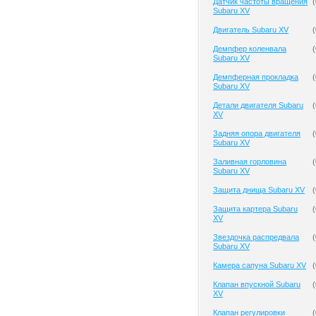
Датчик частоты вращения
(
Subaru XV
Двигатель Subaru XV
(
Демпфер коленвала
(
Subaru XV
Демпферная прокладка
(
Subaru XV
Детали двигателя Subaru
(
XV
Задняя опора двигателя
(
Subaru XV
Заливная горловина
(
Subaru XV
Защита днища Subaru XV
(
Защита картера Subaru
(
XV
Звездочка распредвала
(
Subaru XV
Камера сапуна Subaru XV
(
Клапан впускной Subaru
(
XV
Клапан регулировки
(