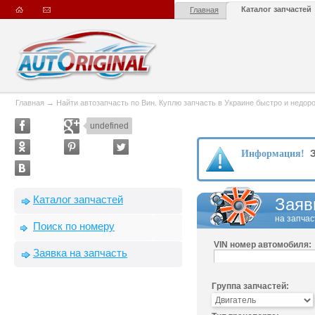
Каталог запчастей
Главная
Главная
→
Найти автозапчасть по Вин. Куплю запчасть в Украине быстро и недорого
undefined
З
Информация!
Каталог запчастей
Заяв
на запчас
Поиск по номеру
VIN номер автомобиля:
Заявка на запчасть
Группа запчастей: