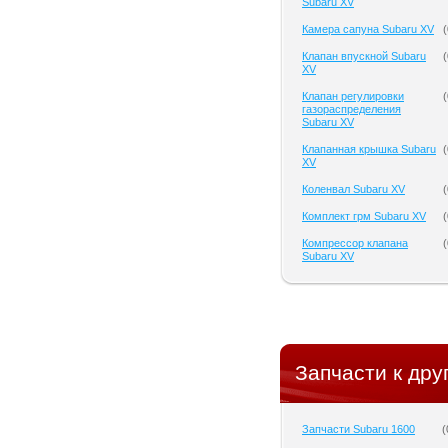
Subaru XV
Камера сапуна Subaru XV
(
Клапан впускной Subaru
(
XV
Клапан регулировки
(
газораспределения
Subaru XV
Клапанная крышка Subaru
(
XV
Коленвал Subaru XV
(
Комплект грм Subaru XV
(
Компрессор клапана
(
Subaru XV
Запчасти к дру
Запчасти Subaru 1600
(