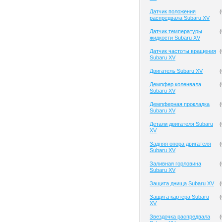
Датчик положения
(
распредвала Subaru XV
Датчик температуры
(
жидкости Subaru XV
Датчик частоты вращения
(
Subaru XV
Двигатель Subaru XV
(
Демпфер коленвала
(
Subaru XV
Демпферная прокладка
(
Subaru XV
Детали двигателя Subaru
(
XV
Задняя опора двигателя
(
Subaru XV
Заливная горловина
(
Subaru XV
Защита днища Subaru XV
(
Защита картера Subaru
(
XV
Звездочка распредвала
(