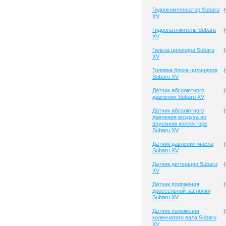
Гидрокомпенсатор Subaru
(
XV
Гидронатяжитель Subaru
(
XV
Гильза цилиндра Subaru
(
XV
Головка блока цилиндров
(
Subaru XV
Датчик абсолютного
(
давления Subaru XV
Датчик абсолютного
(
давления воздуха во
впускном коллекторе
Subaru XV
Датчик давления масла
(
Subaru XV
Датчик детонации Subaru
(
XV
Датчик положения
(
дроссельной заслонки
Subaru XV
Датчик положения
(
коленчатого вала Subaru
XV