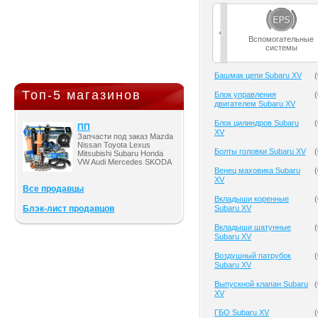
Вспомогательные
системы
Башмак цепи Subaru XV
(
Топ-5 магазинов
Блок управления
(
двигателем Subaru XV
Блок цилиндров Subaru
(
ПП
XV
Запчасти под заказ Mazda
Nissan Toyota Lexus
Болты головки Subaru XV
(
Mitsubishi Subaru Honda
VW Audi Mercedes SKODA
Венец маховика Subaru
(
XV
Все продавцы
Вкладыши коренные
(
Блэк-лист продавцов
Subaru XV
Вкладыши шатунные
(
Subaru XV
Воздушный патрубок
(
Subaru XV
Выпускной клапан Subaru
(
XV
ГБО Subaru XV
(