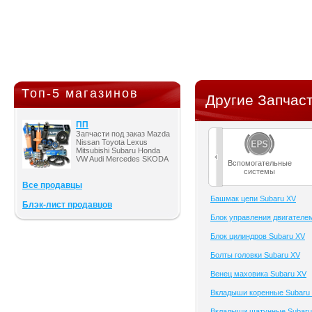
Топ-5 магазинов
Другие Запчаст
ПП
Запчасти под заказ Mazda
Nissan Toyota Lexus
Mitsubishi Subaru Honda
VW Audi Mercedes SKODA
Вспомогательные
системы
Все продавцы
Башмак цепи Subaru XV
Блэк-лист продавцов
Блок управления двигателе
Блок цилиндров Subaru XV
Болты головки Subaru XV
Венец маховика Subaru XV
Вкладыши коренные Subaru
Вкладыши шатунные Subaru