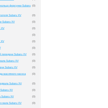
 кольцо форсунки Subaru
(
0
)
гателя Subaru XV
(
0
)
и Subaru XV
(
0
)
u XV
(
0
)
(
0
)
 XV
(
0
)
V
(
0
)
й передачи Subaru XV
(
0
)
вала Subaru XV
(
0
)
ачи Subaru XV
(
0
)
да масляного насоса
(
0
)
едвала Subaru XV
(
0
)
Subaru XV
(
0
)
а Subaru XV
(
0
)
о вала Subaru XV
(
0
)