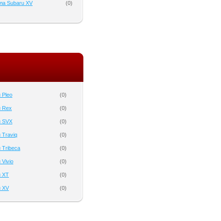
ла Subaru XV
(
0
)
 Pleo
(
0
)
u Rex
(
0
)
u SVX
(
0
)
 Traviq
(
0
)
 Tribeca
(
0
)
 Vivio
(
0
)
u XT
(
0
)
u XV
(
0
)