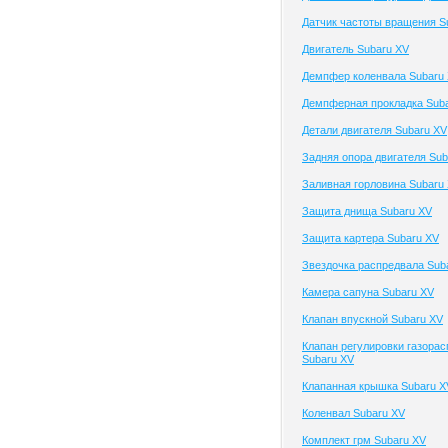
Датчик частоты вращения S
Двигатель Subaru XV
Демпфер коленвала Subaru
Демпферная прокладка Sub
Детали двигателя Subaru XV
Задняя опора двигателя Sub
Заливная горловина Subaru
Защита днища Subaru XV
Защита картера Subaru XV
Звездочка распредвала Sub
Камера сапуна Subaru XV
Клапан впускной Subaru XV
Клапан регулировки газора
Subaru XV
Клапанная крышка Subaru X
Коленвал Subaru XV
Комплект грм Subaru XV