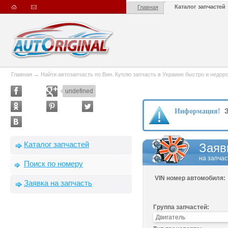
Каталог запчастей
Главная
Главная
→
Найти автозапчасть по Вин. Куплю запчасть в Украине быстро и недорого
undefined
З
Информация!
Каталог запчастей
Заяв
на запчас
Поиск по номеру
VIN номер автомобиля:
Заявка на запчасть
Группа запчастей: