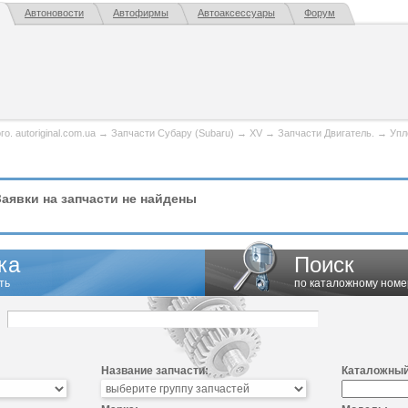
Автоновости
Автофирмы
Автоаксессуары
Форум
. autoriginal.com.ua
→
Запчасти Субару (Subaru)
→
XV
→
Запчасти Двигатель.
→
Упл
аявки на запчасти не найдены
ка
Поиск
ть
по каталожному номе
Название запчасти:
Каталожный