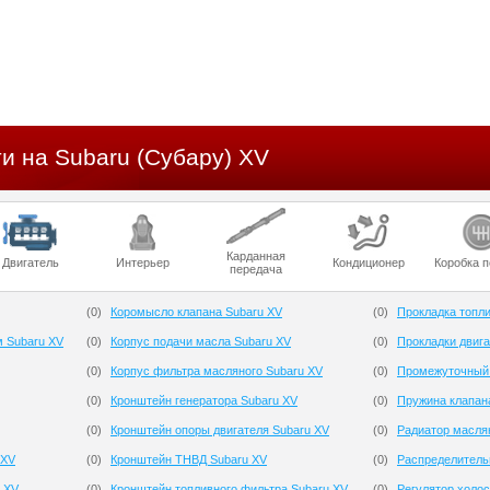
и на Subaru (Субару) XV
Карданная
Двигатель
Интерьер
Кондиционер
Коробка 
передача
(
0
)
Коромысло клапана Subaru XV
(
0
)
Прокладка топли
м Subaru XV
(
0
)
Корпус подачи масла Subaru XV
(
0
)
Прокладки двига
(
0
)
Корпус фильтра масляного Subaru XV
(
0
)
Промежуточный 
(
0
)
Кронштейн генератора Subaru XV
(
0
)
Пружина клапан
(
0
)
Кронштейн опоры двигателя Subaru XV
(
0
)
Радиатор масля
 XV
(
0
)
Кронштейн ТНВД Subaru XV
(
0
)
Распределитель
 XV
(
0
)
Кронштейн топливного фильтра Subaru XV
(
0
)
Регулятор холос