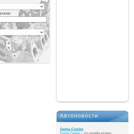
ателя:
:
Автоновости
Gama Casino
Gama Casino
- это онлайн-казино,