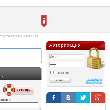
отнительное кольцо форсунки
Авторизация
Запомнить
ру
Регистрация
Мой пароль?
 номер:
Твиты от @AutOriginalShop