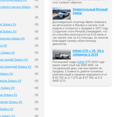
этот сегмент обречен.
сляного насоса Subaru
(
0
)
Удивительный Renault
Alpine
(
0
)
Долгожданный спорткар Alpine появился
я Subaru XV
(
0
)
на автосалоне в Монако в начале этой
недели и готовится к продаже в 2017 году.
ый Subaru XV
(
0
)
Создатели этого Renault утверждают, что
он способен разогнаться на 0-62 миль в
час менее чем за 4,5 секунды, во многом
ератора Subaru XV
(
0
)
благодаря своему облегченному
двигателю.
ru XV
(
0
)
Infiniti Q70 с V6, V8 и
а Subaru XV
(
0
)
гибридом в 2016
ла задний Subaru XV
(
0
)
Роскошный седан
Infiniti
Q70 2016 года -
ранее известный как M35/ M45, на
ала передний Subaru XV
(
0
)
сегодняшний день уже выставлен на
продажу. Стоимость девяти основных
Subaru XV
(
0
)
комплектаций в среднем варьируется от
$ 50 755 за 3,7 Q70 до $ 67 955 за 5.6
AWD Q70.
двала Subaru XV
(
0
)
 Subaru XV
(
0
)
на Subaru XV
(
0
)
емная Subaru XV
(
0
)
Subaru XV
(
0
)
и Subaru XV
(
0
)