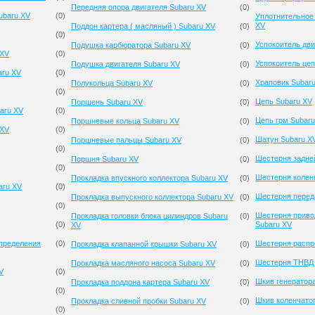
Передняя опора двигателя Subaru XV
(
0
)
ubaru XV
(
0
)
Уплотнительное
XV
Поддон картера ( масляный ) Subaru XV
(
0
)
(
0
)
Успокоитель дви
Подушка карбюратора Subaru XV
(
0
)
 XV
(
0
)
Успокоитель цеп
Подушка двигателя Subaru XV
(
0
)
aru XV
(
0
)
Храповик Subar
Полукольца Subaru XV
(
0
)
(
0
)
Цепь Subaru XV
Поршень Subaru XV
(
0
)
aru XV
(
0
)
Цепь грм Subaru
Поршневые кольца Subaru XV
(
0
)
 XV
(
0
)
Шатун Subaru X
Поршневые пальцы Subaru XV
(
0
)
(
0
)
Шестерня задне
Поршня Subaru XV
(
0
)
(
0
)
Шестерня колен
Прокладка впускного коллектора Subaru XV
(
0
)
aru XV
(
0
)
Шестерня перед
Прокладка выпускного коллектора Subaru XV
(
0
)
(
0
)
Шестерня приво
Прокладка головки блока цилиндров Subaru
(
0
)
(
0
)
Subaru XV
XV
спределения
(
0
)
Шестерня распр
Прокладка клапанной крышки Subaru XV
(
0
)
Шестерня ТНВД 
Прокладка масляного насоса Subaru XV
(
0
)
V
(
0
)
Шкив генератор
Прокладка поддона картера Subaru XV
(
0
)
(
0
)
Шкив коленчатог
Прокладка сливной пробки Subaru XV
(
0
)
(
0
)