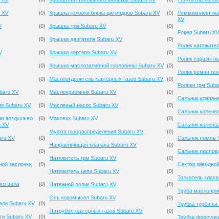
 XV
(
0
)
Крышка головки блока цилиндров Subaru XV
(
0
)
Ремкомплект ма
XV
V
(
0
)
Крышка грм Subaru XV
(
0
)
Рокер Subaru XV
(
0
)
Крышка двигателя Subaru XV
(
0
)
Ролик натяжител
V
(
0
)
Крышка картера Subaru XV
(
0
)
Ролик паразитн
(
0
)
Крышка маслозаливной горловины Subaru XV
(
0
)
Ролик ремня ген
(
0
)
Маслоотделитель картерных газов Subaru XV
(
0
)
Ролики грм Suba
baru XV
(
0
)
Маслоприемник Subaru XV
(
0
)
Сальник клапан
ия Subaru XV
(
0
)
Масляный насос Subaru XV
(
0
)
Сальник коленва
я воздуха во
(
0
)
Маховик Subaru XV
(
0
)
u XV
Сальник коленв
Муфта газораспределения Subaru XV
(
0
)
aru XV
(
0
)
Сальник помпы 
Направляющая клапана Subaru XV
(
0
)
(
0
)
Сальник распре
Натяжитель грм Subaru XV
(
0
)
ной заслонки
(
0
)
Сектор заводной
Натяжитель цепи Subaru XV
(
0
)
Толкатель клапа
го вала
(
0
)
Натяжной ролик Subaru XV
(
0
)
Труба маслопри
Ось коромысел Subaru XV
(
0
)
ала Subaru XV
(
0
)
Трубка турбины 
Патрубок картерных газов Subaru XV
(
0
)
ти Subaru XV
(
0
)
Трубка форсунк