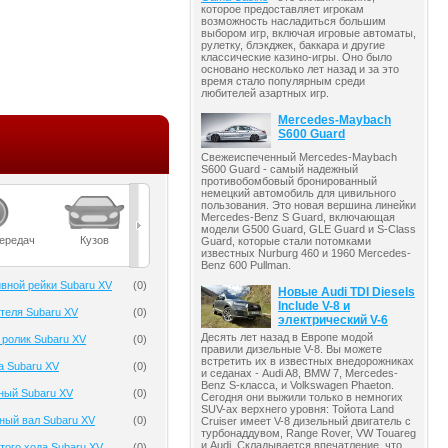
которое предоставляет игрокам
возможность насладиться большим
выбором игр, включая игровые автоматы,
рулетку, блэкджек, баккара и другие
классические казино-игры. Оно было
основано несколько лет назад и за это
время стало популярным среди
любителей азартных игр.
Mercedes-Maybach
S600 Guard
Свежеиспеченный Mercedes-Maybach
S600 Guard - самый надежный
противобомбовый бронированный
немецкий автомобиль для цивильного
пользования. Это новая вершина линейки
Mercedes-Benz S Guard, включающая
модели G500 Guard, GLE Guard и S-Class
передач
Кузов
Масла
Мост
Подвеска
Guard, которые стали потомками
известных Nurburg 460 и 1960 Mercedes-
Benz 600 Pullman.
вной рейки Subaru XV
(
0
)
Новые Audi TDI Diesels
Include V-8 и
теля Subaru XV
(
0
)
электрический V-6
Десять лет назад в Европе модой
ролик Subaru XV
(
0
)
правили дизельные V-8. Вы можете
встретить их в известных внедорожниках
а Subaru XV
(
0
)
и седанах - Audi A8, BMW 7, Mercedes-
Benz S-класса, и Volkswagen Phaeton.
ный Subaru XV
(
0
)
Сегодня они выжили только в немногих
SUV-ах верхнего уровня: Тойота Land
ный вал Subaru XV
(
0
)
Cruiser имеет V-8 дизельный двигатель с
турбонаддувом, Range Rover, VW Touareg
и Audi. Складывается впечатление, что
того хода Subaru XV
(
0
)