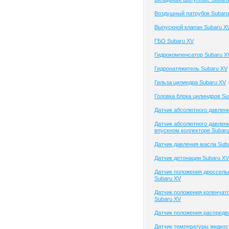
Воздушный патрубок Subaru
Выпускной клапан Subaru X
ГБО Subaru XV
Гидрокомпенсатор Subaru X
Гидронатяжитель Subaru XV
Гильза цилиндра Subaru XV
Головка блока цилиндров Su
Датчик абсолютного давлен
Датчик абсолютного давлени
впускном коллекторе Subar
Датчик давления масла Sub
Датчик детонации Subaru XV
Датчик положения дроссель
Subaru XV
Датчик положения коленчато
Subaru XV
Датчик положения распредв
Датчик температуры жидкос