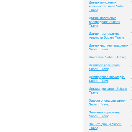
Датчик положения
(
коленчатого вала Subaru
Traviq
Датчик положения
(
распредвала Subaru
Traviq
Датчик температуры
(
жидкости Subaru Traviq
Датчик частоты вращения
(
Subaru Traviq
Двигатель Subaru Traviq
(
Демпфер коленвала
(
Subaru Traviq
Демпферная прокладка
(
Subaru Traviq
Детали двигателя Subaru
(
Traviq
Задняя опора двигателя
(
Subaru Traviq
Заливная горловина
(
Subaru Traviq
Защита днища Subaru
(
Traviq