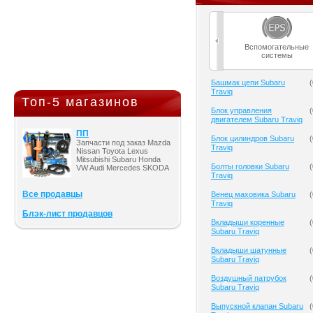
Вспомогательные
системы
Башмак цепи Subaru
(
Traviq
Топ-5 магазинов
Блок управления
(
двигателем Subaru Traviq
ПП
Блок цилиндров Subaru
(
Запчасти под заказ Mazda
Traviq
Nissan Toyota Lexus
Mitsubishi Subaru Honda
Болты головки Subaru
(
VW Audi Mercedes SKODA
Traviq
Все продавцы
Венец маховика Subaru
(
Traviq
Блэк-лист продавцов
Вкладыши коренные
(
Subaru Traviq
Вкладыши шатунные
(
Subaru Traviq
Воздушный патрубок
(
Subaru Traviq
Выпускной клапан Subaru
(