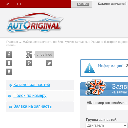
Каталог запчастей
Главная
Главная
→
Найти автозапчасть по Вин. Куплю запчасть в Украине быстро и недорого
клапан
undefined
З
Информация!
Каталог запчастей
Заяв
на запчас
Поиск по номеру
VIN номер автомобиля:
Заявка на запчасть
Группа запчастей: