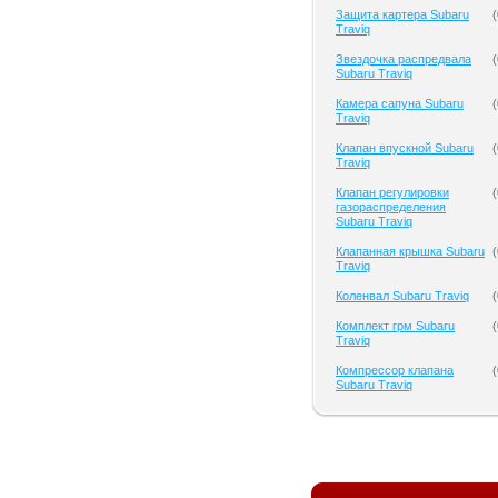
Защита картера Subaru
(
Traviq
Звездочка распредвала
(
Subaru Traviq
Камера сапуна Subaru
(
Traviq
Клапан впускной Subaru
(
Traviq
Клапан регулировки
(
газораспределения
Subaru Traviq
Клапанная крышка Subaru
(
Traviq
Коленвал Subaru Traviq
(
Комплект грм Subaru
(
Traviq
Компрессор клапана
(
Subaru Traviq