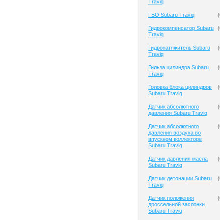
Traviq
ГБО Subaru Traviq
(
Гидрокомпенсатор Subaru
(
Traviq
Гидронатяжитель Subaru
(
Traviq
Гильза цилиндра Subaru
(
Traviq
Головка блока цилиндров
(
Subaru Traviq
Датчик абсолютного
(
давления Subaru Traviq
Датчик абсолютного
(
давления воздуха во
впускном коллекторе
Subaru Traviq
Датчик давления масла
(
Subaru Traviq
Датчик детонации Subaru
(
Traviq
Датчик положения
(
дроссельной заслонки
Subaru Traviq