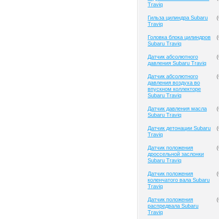
Traviq
Гильза цилиндра Subaru
(
Traviq
Головка блока цилиндров
(
Subaru Traviq
Датчик абсолютного
(
давления Subaru Traviq
Датчик абсолютного
(
давления воздуха во
впускном коллекторе
Subaru Traviq
Датчик давления масла
(
Subaru Traviq
Датчик детонации Subaru
(
Traviq
Датчик положения
(
дроссельной заслонки
Subaru Traviq
Датчик положения
(
коленчатого вала Subaru
Traviq
Датчик положения
(
распредвала Subaru
Traviq