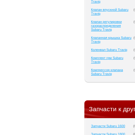
Traviq
Клапан впускной Subaru
(
Traviq
Клапан регулировки
(
газораспределения
Subaru Traviq
Клапанная крышка Subaru
(
Traviq
Коленвал Subaru Traviq
(
Комплект грм Subaru
(
Traviq
Компрессор клапана
(
Subaru Traviq
Запчасти к дру
Запчасти Subaru 1600
(
Запчасти Subaru 1800
(