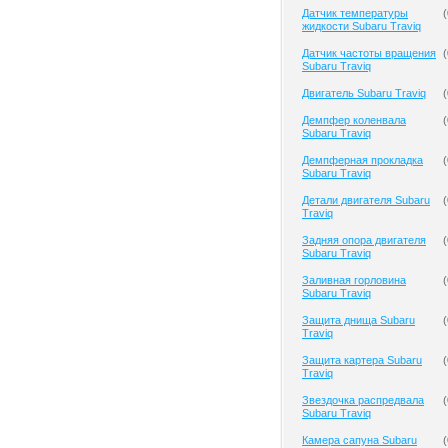
Датчик температуры
(
жидкости Subaru Traviq
Датчик частоты вращения
(
Subaru Traviq
Двигатель Subaru Traviq
(
Демпфер коленвала
(
Subaru Traviq
Демпферная прокладка
(
Subaru Traviq
Детали двигателя Subaru
(
Traviq
Задняя опора двигателя
(
Subaru Traviq
Заливная горловина
(
Subaru Traviq
Защита днища Subaru
(
Traviq
Защита картера Subaru
(
Traviq
Звездочка распредвала
(
Subaru Traviq
Камера сапуна Subaru
(