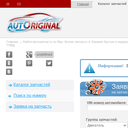
Каталог запчастей
Главная
Главная
→
Найти автозапчасть по Вин. Куплю запчасть в Украине быстро и недорого
ТНВД
undefined
З
Информация!
Каталог запчастей
Заяв
на запчас
Поиск по номеру
VIN номер автомобиля:
Заявка на запчасть
Группа запчастей: