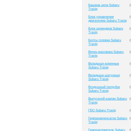
Башмак цепи Subaru
(
Traviq
Блок управления
(
двигателем Subaru Traviq
Блок цилиндров Subaru
(
Traviq
Болты головки Subaru
(
Traviq
Венец маховика Subaru
(
Traviq
Вкладыши коренные
(
Subaru Traviq
Вкладыши шатунные
(
Subaru Traviq
Воздушный патрубок
(
Subaru Traviq
Выпускной клапан Subaru
(
Traviq
ГБО Subaru Traviq
(
Гидрокомпенсатор Subaru
(
Traviq
Гидронатяжитель Subaru
(