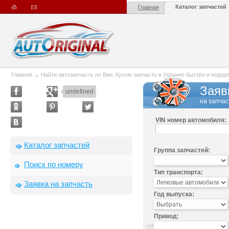
Каталог запчастей
Главная
Главная
→
Найти автозапчасть по Вин. Куплю запчасть в Украине быстро и недорого
Заяв
undefined
на запчас
VIN номер автомобиля:
Каталог запчастей
Группа запчастей:
Поиск по номеру
Тип транспорта:
Заявка на запчасть
Год выпуска:
Привод: