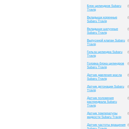
Блок цилиндров Subaru
(
Traviq
Вкладыши коренные
(
Subaru Traviq
Вкладыши шатунные
(
Subaru Traviq
Выпускной клапан Subaru
(
Traviq
Гильза цилиндра Subaru
(
Traviq
Головка блока цилиндров
(
Subaru Traviq
Датчик давления масла
(
Subaru Traviq
Датчик детонации Subaru
(
Traviq
Датчик положения
(
распредвала Subaru
Traviq
Датчик температуры
(
жидкости Subaru Traviq
Датчик частоты вращения
(
Subaru Traviq