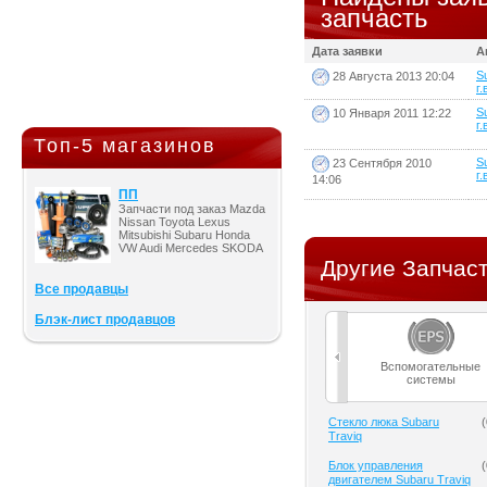
запчасть
Дата заявки
А
S
28 Августа 2013 20:04
г.
S
10 Января 2011 12:22
г.
Топ-5 магазинов
S
23 Сентября 2010
г.
14:06
ПП
Запчасти под заказ Mazda
Nissan Toyota Lexus
Mitsubishi Subaru Honda
VW Audi Mercedes SKODA
Другие Запчаст
Все продавцы
Блэк-лист продавцов
Вспомогательные
системы
Cтекло люка Subaru
(
Traviq
Блок управления
(
двигателем Subaru Traviq