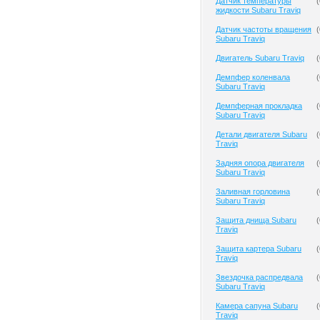
Датчик температуры
(
жидкости Subaru Traviq
Датчик частоты вращения
(
Subaru Traviq
Двигатель Subaru Traviq
(
Демпфер коленвала
(
Subaru Traviq
Демпферная прокладка
(
Subaru Traviq
Детали двигателя Subaru
(
Traviq
Задняя опора двигателя
(
Subaru Traviq
Заливная горловина
(
Subaru Traviq
Защита днища Subaru
(
Traviq
Защита картера Subaru
(
Traviq
Звездочка распредвала
(
Subaru Traviq
Камера сапуна Subaru
(
Traviq