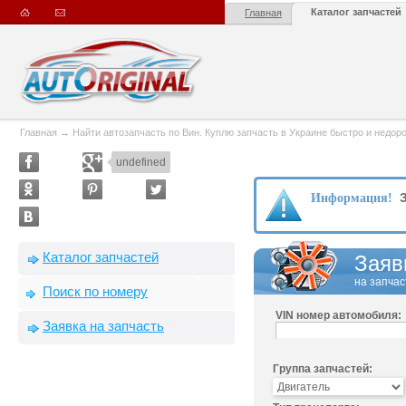
Каталог запчастей
Главная
Главная
→
Найти автозапчасть по Вин. Куплю запчасть в Украине быстро и недорого
undefined
З
Информация!
Каталог запчастей
Заяв
на запчас
Поиск по номеру
VIN номер автомобиля:
Заявка на запчасть
Группа запчастей: