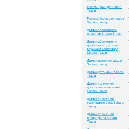
Гильза цилиндра Subaru
(
Traviq
Головка блока цилиндров
(
Subaru Traviq
Датчик абсолютного
(
давления Subaru Traviq
Датчик абсолютного
(
давления воздуха во
впускном коллекторе
Subaru Traviq
Датчик давления масла
(
Subaru Traviq
Датчик детонации Subaru
(
Traviq
Датчик положения
(
дроссельной заслонки
Subaru Traviq
Датчик положения
(
коленчатого вала Subaru
Traviq
Датчик положения
(
распредвала Subaru
Traviq