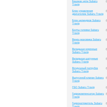
Башмак цепи Subaru
(
Traviq
Блок управления
(
двигателем Subaru Traviq
Блок цилиндров Subaru
(
Traviq
Болты головки Subaru
(
Traviq
Венец маховика Subaru
(
Traviq
Вкладыши коренные
(
Subaru Traviq
Вкладыши шатунные
(
Subaru Traviq
Воздушный патрубок
(
Subaru Traviq
Выпускной клапан Subaru
(
Traviq
ГБО Subaru Traviq
(
Гидрокомпенсатор Subaru
(
Traviq
Гидронатяжитель Subaru
(
Traviq