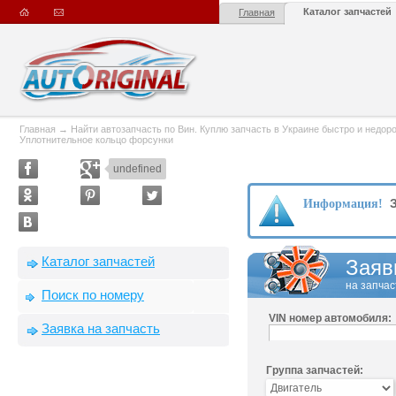
Каталог запчастей
Главная
Главная
→
Найти автозапчасть по Вин. Куплю запчасть в Украине быстро и недорого
Уплотнительное кольцо форсунки
undefined
З
Информация!
Каталог запчастей
Заяв
на запчас
Поиск по номеру
VIN номер автомобиля:
Заявка на запчасть
Группа запчастей: