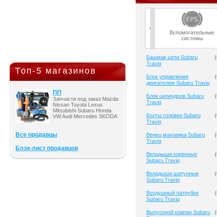
Вспомогательные
системы
Башмак цепи Subaru
(
Traviq
Топ-5 магазинов
Блок управления
(
двигателем Subaru Traviq
ПП
Блок цилиндров Subaru
(
Запчасти под заказ Mazda
Traviq
Nissan Toyota Lexus
Mitsubishi Subaru Honda
Болты головки Subaru
(
VW Audi Mercedes SKODA
Traviq
Все продавцы
Венец маховика Subaru
(
Traviq
Блэк-лист продавцов
Вкладыши коренные
(
Subaru Traviq
Вкладыши шатунные
(
Subaru Traviq
Воздушный патрубок
(
Subaru Traviq
Выпускной клапан Subaru
(