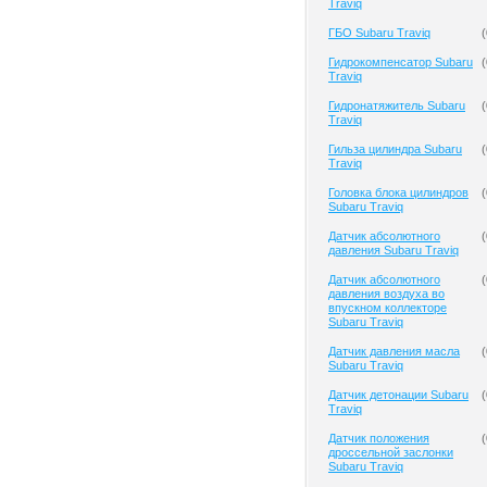
Traviq
ГБО Subaru Traviq
(
Гидрокомпенсатор Subaru
(
Traviq
Гидронатяжитель Subaru
(
Traviq
Гильза цилиндра Subaru
(
Traviq
Головка блока цилиндров
(
Subaru Traviq
Датчик абсолютного
(
давления Subaru Traviq
Датчик абсолютного
(
давления воздуха во
впускном коллекторе
Subaru Traviq
Датчик давления масла
(
Subaru Traviq
Датчик детонации Subaru
(
Traviq
Датчик положения
(
дроссельной заслонки
Subaru Traviq