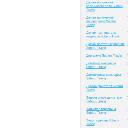
Датчик положения
(
коленчатого вала Subaru
Traviq
Датчик положения
(
распредвала Subaru
Traviq
Датчик температуры
(
жидкости Subaru Traviq
Датчик частоты вращения
(
Subaru Traviq
Двигатель Subaru Traviq
(
Демпфер коленвала
(
Subaru Traviq
Демпферная прокладка
(
Subaru Traviq
Детали двигателя Subaru
(
Traviq
Задняя опора двигателя
(
Subaru Traviq
Заливная горловина
(
Subaru Traviq
Защита днища Subaru
(
Traviq