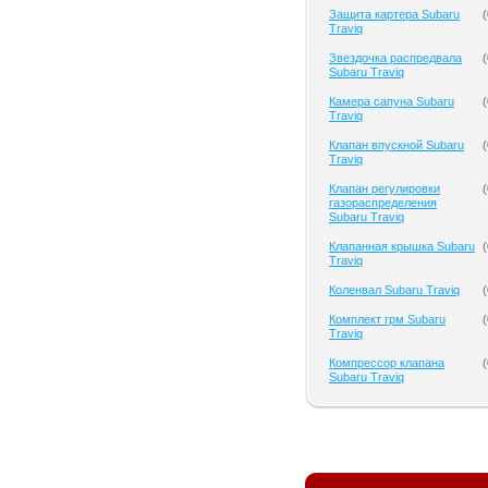
Защита картера Subaru
(
Traviq
Звездочка распредвала
(
Subaru Traviq
Камера сапуна Subaru
(
Traviq
Клапан впускной Subaru
(
Traviq
Клапан регулировки
(
газораспределения
Subaru Traviq
Клапанная крышка Subaru
(
Traviq
Коленвал Subaru Traviq
(
Комплект грм Subaru
(
Traviq
Компрессор клапана
(
Subaru Traviq