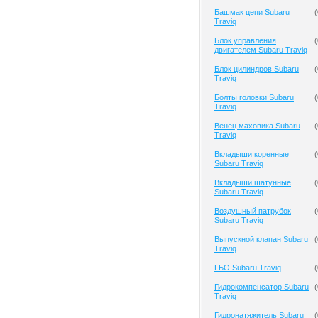
Башмак цепи Subaru
(
Traviq
Блок управления
(
двигателем Subaru Traviq
Блок цилиндров Subaru
(
Traviq
Болты головки Subaru
(
Traviq
Венец маховика Subaru
(
Traviq
Вкладыши коренные
(
Subaru Traviq
Вкладыши шатунные
(
Subaru Traviq
Воздушный патрубок
(
Subaru Traviq
Выпускной клапан Subaru
(
Traviq
ГБО Subaru Traviq
(
Гидрокомпенсатор Subaru
(
Traviq
Гидронатяжитель Subaru
(