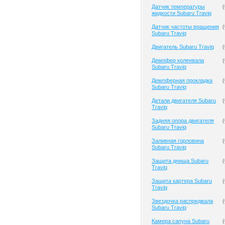
Датчик температуры
(
жидкости Subaru Traviq
Датчик частоты вращения
(
Subaru Traviq
Двигатель Subaru Traviq
(
Демпфер коленвала
(
Subaru Traviq
Демпферная прокладка
(
Subaru Traviq
Детали двигателя Subaru
(
Traviq
Задняя опора двигателя
(
Subaru Traviq
Заливная горловина
(
Subaru Traviq
Защита днища Subaru
(
Traviq
Защита картера Subaru
(
Traviq
Звездочка распредвала
(
Subaru Traviq
Камера сапуна Subaru
(