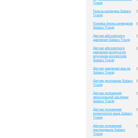
Traviq
Гильза цилиндра Subaru
(
Traviq
Головка блока цилиндров
(
Subaru Traviq
Датчик абсолютного
(
давления Subaru Traviq
Датчик абсолютного
(
давления воздуха во
впускном коллекторе
Subaru Traviq
Датчик давления масла
(
Subaru Traviq
Датчик детонации Subaru
(
Traviq
Датчик положения
(
дроссельной заслонки
Subaru Traviq
Датчик положения
(
коленчатого вала Subaru
Traviq
Датчик положения
(
распредвала Subaru
Traviq