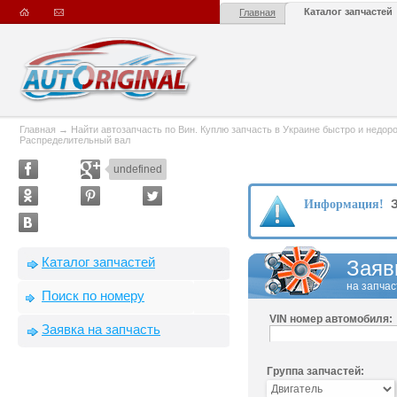
Каталог запчастей
Главная
Главная
→
Найти автозапчасть по Вин. Куплю запчасть в Украине быстро и недорого
Распределительный вал
undefined
З
Информация!
Каталог запчастей
Заяв
на запчас
Поиск по номеру
VIN номер автомобиля:
Заявка на запчасть
Группа запчастей: