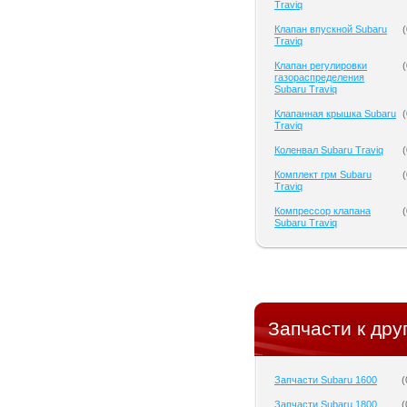
Traviq
Клапан впускной Subaru
(
Traviq
Клапан регулировки
(
газораспределения
Subaru Traviq
Клапанная крышка Subaru
(
Traviq
Коленвал Subaru Traviq
(
Комплект грм Subaru
(
Traviq
Компрессор клапана
(
Subaru Traviq
Запчасти к дру
Запчасти Subaru 1600
(
Запчасти Subaru 1800
(