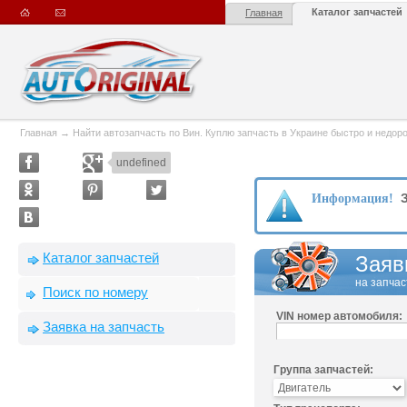
Каталог запчастей
Главная
Главная
→
Найти автозапчасть по Вин. Куплю запчасть в Украине быстро и недорого
undefined
З
Информация!
Каталог запчастей
Заяв
на запчас
Поиск по номеру
VIN номер автомобиля:
Заявка на запчасть
Группа запчастей: