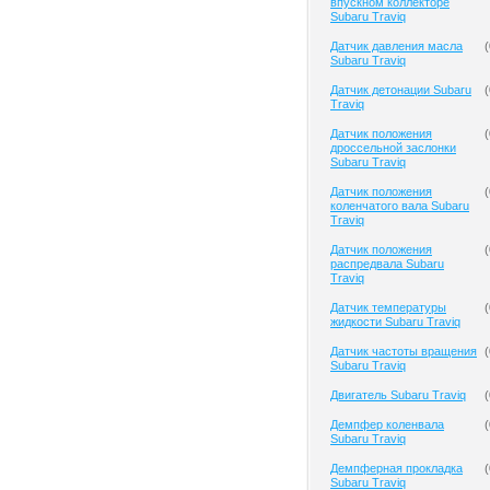
впускном коллекторе
Subaru Traviq
Датчик давления масла
(
Subaru Traviq
Датчик детонации Subaru
(
Traviq
Датчик положения
(
дроссельной заслонки
Subaru Traviq
Датчик положения
(
коленчатого вала Subaru
Traviq
Датчик положения
(
распредвала Subaru
Traviq
Датчик температуры
(
жидкости Subaru Traviq
Датчик частоты вращения
(
Subaru Traviq
Двигатель Subaru Traviq
(
Демпфер коленвала
(
Subaru Traviq
Демпферная прокладка
(
Subaru Traviq