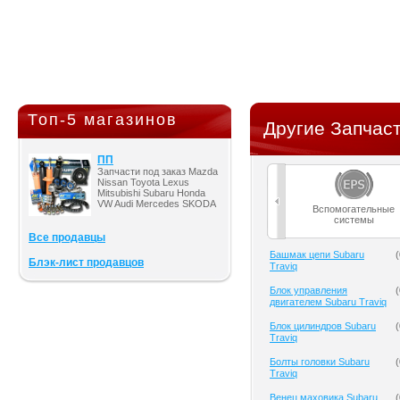
Топ-5 магазинов
Другие Запчаст
ПП
Запчасти под заказ Mazda
Nissan Toyota Lexus
Mitsubishi Subaru Honda
VW Audi Mercedes SKODA
Вспомогательные
системы
Все продавцы
Башмак цепи Subaru
(
Блэк-лист продавцов
Traviq
Блок управления
(
двигателем Subaru Traviq
Блок цилиндров Subaru
(
Traviq
Болты головки Subaru
(
Traviq
Венец маховика Subaru
(