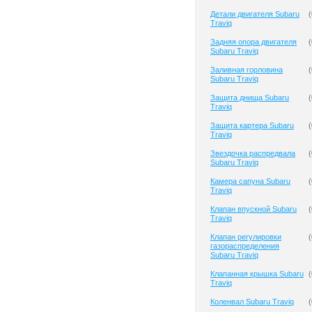
Детали двигателя Subaru
(
Traviq
Задняя опора двигателя
(
Subaru Traviq
Заливная горловина
(
Subaru Traviq
Защита днища Subaru
(
Traviq
Защита картера Subaru
(
Traviq
Звездочка распредвала
(
Subaru Traviq
Камера сапуна Subaru
(
Traviq
Клапан впускной Subaru
(
Traviq
Клапан регулировки
(
газораспределения
Subaru Traviq
Клапанная крышка Subaru
(
Traviq
Коленвал Subaru Traviq
(