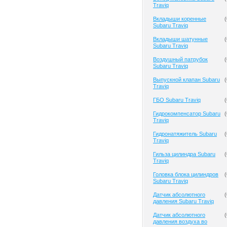
Traviq
Вкладыши коренные
(
Subaru Traviq
Вкладыши шатунные
(
Subaru Traviq
Воздушный патрубок
(
Subaru Traviq
Выпускной клапан Subaru
(
Traviq
ГБО Subaru Traviq
(
Гидрокомпенсатор Subaru
(
Traviq
Гидронатяжитель Subaru
(
Traviq
Гильза цилиндра Subaru
(
Traviq
Головка блока цилиндров
(
Subaru Traviq
Датчик абсолютного
(
давления Subaru Traviq
Датчик абсолютного
(
давления воздуха во