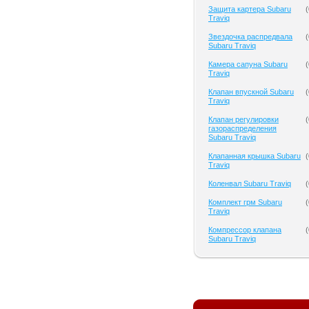
Защита картера Subaru
(
Traviq
Звездочка распредвала
(
Subaru Traviq
Камера сапуна Subaru
(
Traviq
Клапан впускной Subaru
(
Traviq
Клапан регулировки
(
газораспределения
Subaru Traviq
Клапанная крышка Subaru
(
Traviq
Коленвал Subaru Traviq
(
Комплект грм Subaru
(
Traviq
Компрессор клапана
(
Subaru Traviq