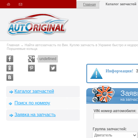
Каталог запчастей
Главная
Главная
→
Найти автозапчасть по Вин. Куплю запчасть в Украине быстро и недорого
Поршневые кольца
undefined
З
Информация!
Каталог запчастей
Заяв
на запчас
Поиск по номеру
VIN номер автомобиля:
Заявка на запчасть
Группа запчастей: