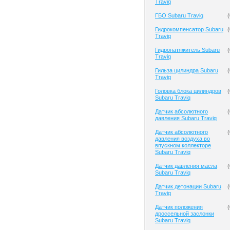
Traviq
ГБО Subaru Traviq
(
Гидрокомпенсатор Subaru
(
Traviq
Гидронатяжитель Subaru
(
Traviq
Гильза цилиндра Subaru
(
Traviq
Головка блока цилиндров
(
Subaru Traviq
Датчик абсолютного
(
давления Subaru Traviq
Датчик абсолютного
(
давления воздуха во
впускном коллекторе
Subaru Traviq
Датчик давления масла
(
Subaru Traviq
Датчик детонации Subaru
(
Traviq
Датчик положения
(
дроссельной заслонки
Subaru Traviq