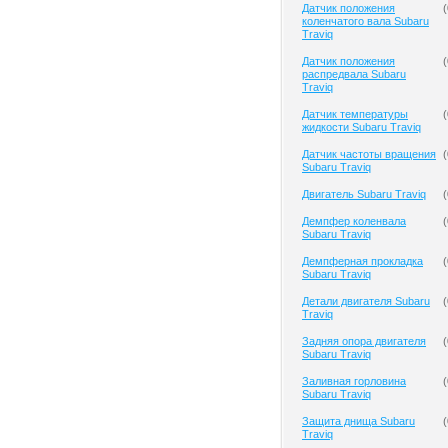
Датчик положения
(
коленчатого вала Subaru
Traviq
Датчик положения
(
распредвала Subaru
Traviq
Датчик температуры
(
жидкости Subaru Traviq
Датчик частоты вращения
(
Subaru Traviq
Двигатель Subaru Traviq
(
Демпфер коленвала
(
Subaru Traviq
Демпферная прокладка
(
Subaru Traviq
Детали двигателя Subaru
(
Traviq
Задняя опора двигателя
(
Subaru Traviq
Заливная горловина
(
Subaru Traviq
Защита днища Subaru
(
Traviq