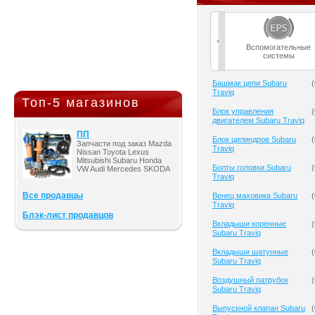
Вспомогательные
системы
Башмак цепи Subaru
(
Traviq
Топ-5 магазинов
Блок управления
(
двигателем Subaru Traviq
ПП
Блок цилиндров Subaru
(
Запчасти под заказ Mazda
Traviq
Nissan Toyota Lexus
Mitsubishi Subaru Honda
Болты головки Subaru
(
VW Audi Mercedes SKODA
Traviq
Все продавцы
Венец маховика Subaru
(
Traviq
Блэк-лист продавцов
Вкладыши коренные
(
Subaru Traviq
Вкладыши шатунные
(
Subaru Traviq
Воздушный патрубок
(
Subaru Traviq
Выпускной клапан Subaru
(