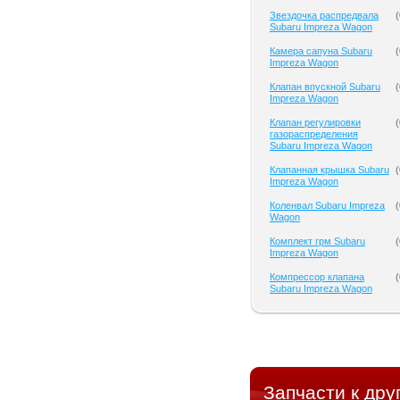
Звездочка распредвала
(
Subaru Impreza Wagon
Камера сапуна Subaru
(
Impreza Wagon
Клапан впускной Subaru
(
Impreza Wagon
Клапан регулировки
(
газораспределения
Subaru Impreza Wagon
Клапанная крышка Subaru
(
Impreza Wagon
Коленвал Subaru Impreza
(
Wagon
Комплект грм Subaru
(
Impreza Wagon
Компрессор клапана
(
Subaru Impreza Wagon
Запчасти к дру