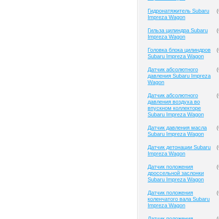
Гидронатяжитель Subaru
(
Impreza Wagon
Гильза цилиндра Subaru
(
Impreza Wagon
Головка блока цилиндров
(
Subaru Impreza Wagon
Датчик абсолютного
(
давления Subaru Impreza
Wagon
Датчик абсолютного
(
давления воздуха во
впускном коллекторе
Subaru Impreza Wagon
Датчик давления масла
(
Subaru Impreza Wagon
Датчик детонации Subaru
(
Impreza Wagon
Датчик положения
(
дроссельной заслонки
Subaru Impreza Wagon
Датчик положения
(
коленчатого вала Subaru
Impreza Wagon
Датчик положения
(