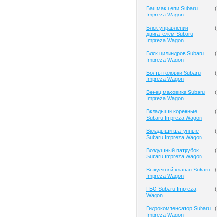
Башмак цепи Subaru
(
Impreza Wagon
Блок управления
(
двигателем Subaru
Impreza Wagon
Блок цилиндров Subaru
(
Impreza Wagon
Болты головки Subaru
(
Impreza Wagon
Венец маховика Subaru
(
Impreza Wagon
Вкладыши коренные
(
Subaru Impreza Wagon
Вкладыши шатунные
(
Subaru Impreza Wagon
Воздушный патрубок
(
Subaru Impreza Wagon
Выпускной клапан Subaru
(
Impreza Wagon
ГБО Subaru Impreza
(
Wagon
Гидрокомпенсатор Subaru
(
Impreza Wagon