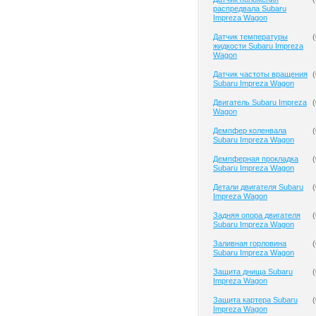
распредвала Subaru
Impreza Wagon
Датчик температуры
(
жидкости Subaru Impreza
Wagon
Датчик частоты вращения
(
Subaru Impreza Wagon
Двигатель Subaru Impreza
(
Wagon
Демпфер коленвала
(
Subaru Impreza Wagon
Демпферная прокладка
(
Subaru Impreza Wagon
Детали двигателя Subaru
(
Impreza Wagon
Задняя опора двигателя
(
Subaru Impreza Wagon
Заливная горловина
(
Subaru Impreza Wagon
Защита днища Subaru
(
Impreza Wagon
Защита картера Subaru
(
Impreza Wagon