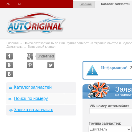
Каталог запчастей
Главная
Главная
→
Найти автозапчасть по Вин. Куплю запчасть в Украине быстро и недорого
Двигатель.
→
Выпускной клапан
undefined
З
Информация!
Каталог запчастей
Заяв
на запчас
Поиск по номеру
VIN номер автомобиля:
Заявка на запчасть
Группа запчастей: