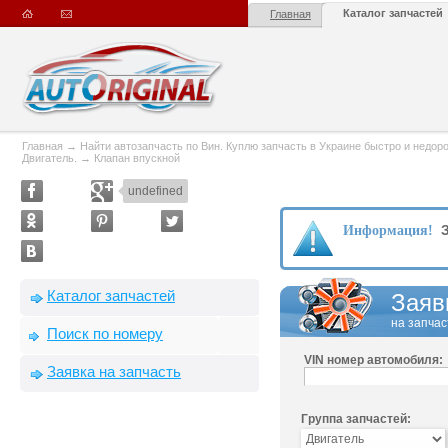
Каталог запчастей
Главная
Главная
→
Найти автозапчасть по Вин. Куплю запчасть в Украине быстро и недорого
Двигатель.
→
Клапан впускной
undefined
З
Информация!
Каталог запчастей
Заяв
на запчас
Поиск по номеру
VIN номер автомобиля:
Заявка на запчасть
Группа запчастей: