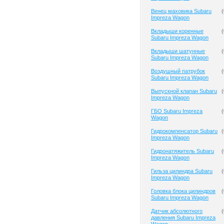
Венец маховика Subaru
(
Impreza Wagon
Вкладыши коренные
(
Subaru Impreza Wagon
Вкладыши шатунные
(
Subaru Impreza Wagon
Воздушный патрубок
(
Subaru Impreza Wagon
Выпускной клапан Subaru
(
Impreza Wagon
ГБО Subaru Impreza
(
Wagon
Гидрокомпенсатор Subaru
(
Impreza Wagon
Гидронатяжитель Subaru
(
Impreza Wagon
Гильза цилиндра Subaru
(
Impreza Wagon
Головка блока цилиндров
(
Subaru Impreza Wagon
Датчик абсолютного
(
давления Subaru Impreza