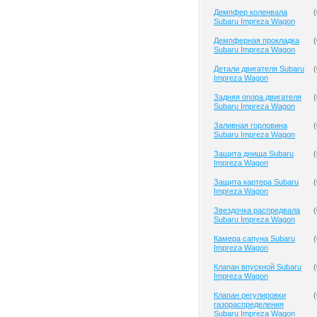
Демпфер коленвала
(
Subaru Impreza Wagon
Демпферная прокладка
(
Subaru Impreza Wagon
Детали двигателя Subaru
(
Impreza Wagon
Задняя опора двигателя
(
Subaru Impreza Wagon
Заливная горловина
(
Subaru Impreza Wagon
Защита днища Subaru
(
Impreza Wagon
Защита картера Subaru
(
Impreza Wagon
Звездочка распредвала
(
Subaru Impreza Wagon
Камера сапуна Subaru
(
Impreza Wagon
Клапан впускной Subaru
(
Impreza Wagon
Клапан регулировки
(
газораспределения
Subaru Impreza Wagon