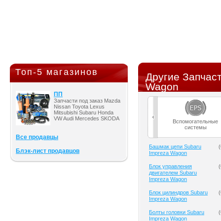
Топ-5 магазинов
Другие Запчаст
Wagon
ПП
Запчасти под заказ Mazda
Nissan Toyota Lexus
Mitsubishi Subaru Honda
VW Audi Mercedes SKODA
Вспомогательные
системы
Все продавцы
Башмак цепи Subaru
(
Блэк-лист продавцов
Impreza Wagon
Блок управления
(
двигателем Subaru
Impreza Wagon
Блок цилиндров Subaru
(
Impreza Wagon
Болты головки Subaru
(
Impreza Wagon