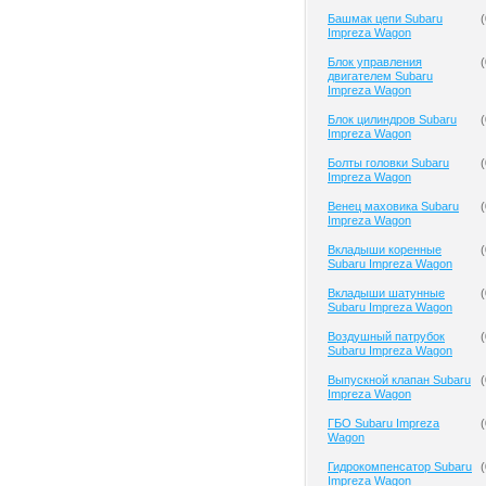
Башмак цепи Subaru
(
Impreza Wagon
Блок управления
(
двигателем Subaru
Impreza Wagon
Блок цилиндров Subaru
(
Impreza Wagon
Болты головки Subaru
(
Impreza Wagon
Венец маховика Subaru
(
Impreza Wagon
Вкладыши коренные
(
Subaru Impreza Wagon
Вкладыши шатунные
(
Subaru Impreza Wagon
Воздушный патрубок
(
Subaru Impreza Wagon
Выпускной клапан Subaru
(
Impreza Wagon
ГБО Subaru Impreza
(
Wagon
Гидрокомпенсатор Subaru
(
Impreza Wagon