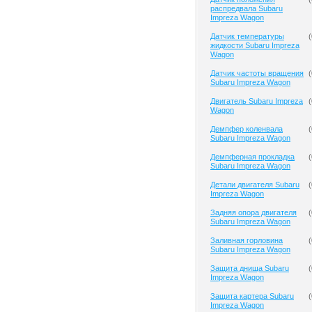
распредвала Subaru
Impreza Wagon
Датчик температуры
(
жидкости Subaru Impreza
Wagon
Датчик частоты вращения
(
Subaru Impreza Wagon
Двигатель Subaru Impreza
(
Wagon
Демпфер коленвала
(
Subaru Impreza Wagon
Демпферная прокладка
(
Subaru Impreza Wagon
Детали двигателя Subaru
(
Impreza Wagon
Задняя опора двигателя
(
Subaru Impreza Wagon
Заливная горловина
(
Subaru Impreza Wagon
Защита днища Subaru
(
Impreza Wagon
Защита картера Subaru
(
Impreza Wagon