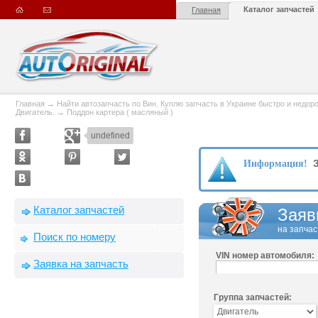
Каталог запчастей
Главная
Главная
→
Найти автозапчасть по Вин. Куплю запчасть в Украине быстро и недорого
Двигатель.
→
Поддон картера ( масляный )
undefined
З
Информация!
Каталог запчастей
Заяв
на запчас
Поиск по номеру
VIN номер автомобиля:
Заявка на запчасть
Группа запчастей: