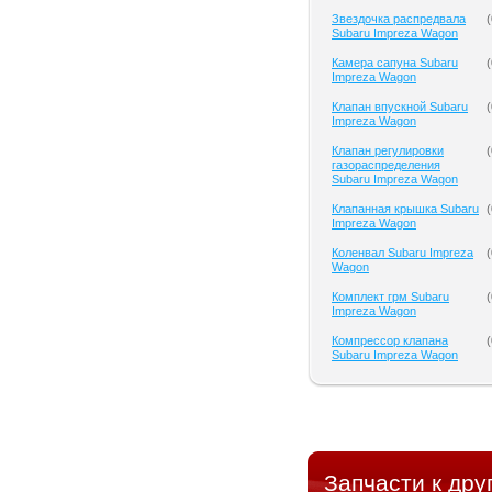
Звездочка распредвала
(
Subaru Impreza Wagon
Камера сапуна Subaru
(
Impreza Wagon
Клапан впускной Subaru
(
Impreza Wagon
Клапан регулировки
(
газораспределения
Subaru Impreza Wagon
Клапанная крышка Subaru
(
Impreza Wagon
Коленвал Subaru Impreza
(
Wagon
Комплект грм Subaru
(
Impreza Wagon
Компрессор клапана
(
Subaru Impreza Wagon
Запчасти к дру