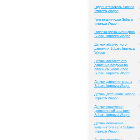
Гидронатяжитель Subaru
(
Impreza Wagon
Гильза цилиндра Subaru
(
Impreza Wagon
Головка блока цилиндров
(
Subaru Impreza Wagon
Датчик абсолютного
(
давления Subaru Impreza
Wagon
Датчик абсолютного
(
давления воздуха во
впускном коллекторе
Subaru Impreza Wagon
Датчик давления масла
(
Subaru Impreza Wagon
Датчик детонации Subaru
(
Impreza Wagon
Датчик положения
(
дроссельной заслонки
Subaru Impreza Wagon
Датчик положения
(
коленчатого вала Subaru
Impreza Wagon
Датчик положения
(