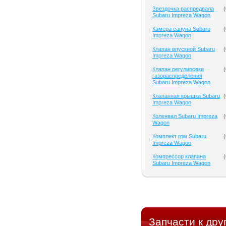
Звездочка распредвала
(
Subaru Impreza Wagon
Камера сапуна Subaru
(
Impreza Wagon
Клапан впускной Subaru
(
Impreza Wagon
Клапан регулировки
(
газораспределения
Subaru Impreza Wagon
Клапанная крышка Subaru
(
Impreza Wagon
Коленвал Subaru Impreza
(
Wagon
Комплект грм Subaru
(
Impreza Wagon
Компрессор клапана
(
Subaru Impreza Wagon
Запчасти к дру