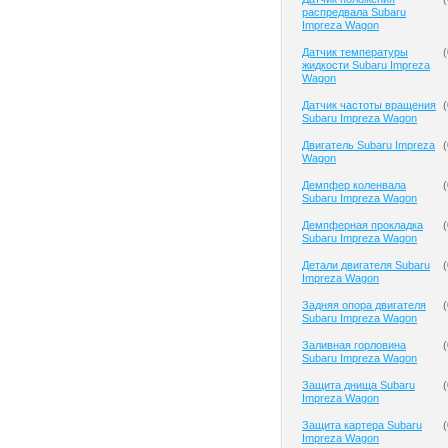
распредвала Subaru
Impreza Wagon
Датчик температуры
(
жидкости Subaru Impreza
Wagon
Датчик частоты вращения
(
Subaru Impreza Wagon
Двигатель Subaru Impreza
(
Wagon
Демпфер коленвала
(
Subaru Impreza Wagon
Демпферная прокладка
(
Subaru Impreza Wagon
Детали двигателя Subaru
(
Impreza Wagon
Задняя опора двигателя
(
Subaru Impreza Wagon
Заливная горловина
(
Subaru Impreza Wagon
Защита днища Subaru
(
Impreza Wagon
Защита картера Subaru
(
Impreza Wagon