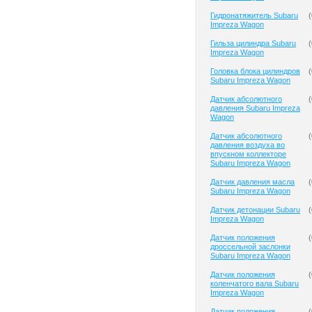
Гидронатяжитель Subaru
(
Impreza Wagon
Гильза цилиндра Subaru
(
Impreza Wagon
Головка блока цилиндров
(
Subaru Impreza Wagon
Датчик абсолютного
(
давления Subaru Impreza
Wagon
Датчик абсолютного
(
давления воздуха во
впускном коллекторе
Subaru Impreza Wagon
Датчик давления масла
(
Subaru Impreza Wagon
Датчик детонации Subaru
(
Impreza Wagon
Датчик положения
(
дроссельной заслонки
Subaru Impreza Wagon
Датчик положения
(
коленчатого вала Subaru
Impreza Wagon
Датчик положения
(