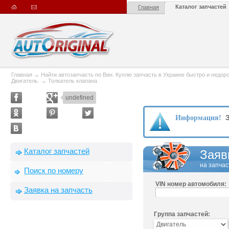
Каталог запчастей
Главная
Главная
→
Найти автозапчасть по Вин. Куплю запчасть в Украине быстро и недорого
Двигатель.
→
Толкатель клапана
undefined
З
Информация!
Каталог запчастей
Заяв
на запчас
Поиск по номеру
VIN номер автомобиля:
Заявка на запчасть
Группа запчастей: