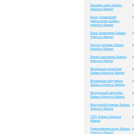
Башмак цепи Subaru
(
Impreza Wagon
Блок управления
(
двигателем Subaru
Impreza Wagon
Блок цилиндров Subaru
(
Impreza Wagon
Болты головки Subaru
(
Impreza Wagon
Венец маховика Subaru
(
Impreza Wagon
Вкладыши коренные
(
Subaru Impreza Wagon
Вкладыши шатунные
(
Subaru Impreza Wagon
Воздушный патрубок
(
Subaru Impreza Wagon
Выпускной клапан Subaru
(
Impreza Wagon
ГБО Subaru Impreza
(
Wagon
Гидрокомпенсатор Subaru
(
Impreza Wagon