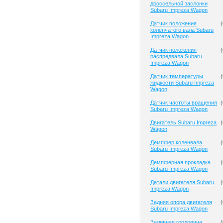
дроссельной заслонки
Subaru Impreza Wagon
Датчик положения
(
коленчатого вала Subaru
Impreza Wagon
Датчик положения
(
распредвала Subaru
Impreza Wagon
Датчик температуры
(
жидкости Subaru Impreza
Wagon
Датчик частоты вращения
(
Subaru Impreza Wagon
Двигатель Subaru Impreza
(
Wagon
Демпфер коленвала
(
Subaru Impreza Wagon
Демпферная прокладка
(
Subaru Impreza Wagon
Детали двигателя Subaru
(
Impreza Wagon
Задняя опора двигателя
(
Subaru Impreza Wagon
Заливная горловина
(