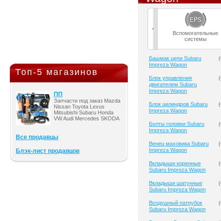
Вспомогательные
системы
Башмак цепи Subaru
(
Impreza Wagon
Топ-5 магазинов
Блок управления
(
двигателем Subaru
Impreza Wagon
ПП
Запчасти под заказ Mazda
Блок цилиндров Subaru
(
Nissan Toyota Lexus
Impreza Wagon
Mitsubishi Subaru Honda
VW Audi Mercedes SKODA
Болты головки Subaru
(
Impreza Wagon
Все продавцы
Венец маховика Subaru
(
Impreza Wagon
Блэк-лист продавцов
Вкладыши коренные
(
Subaru Impreza Wagon
Вкладыши шатунные
(
Subaru Impreza Wagon
Воздушный патрубок
(
Subaru Impreza Wagon