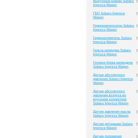
Выпускной клапан Subaru
(
Impreza Wagon
ГБО Subaru Impreza
(
Wagon
Гидрокомпенсатор Subaru
(
Impreza Wagon
Гидронатяжитель Subaru
(
Impreza Wagon
Гильза цилиндра Subaru
(
Impreza Wagon
Головка блока цилиндров
(
Subaru Impreza Wagon
Датчик абсолютного
(
давления Subaru Impreza
Wagon
Датчик абсолютного
(
давления воздуха во
впускном коллекторе
Subaru Impreza Wagon
Датчик давления масла
(
Subaru Impreza Wagon
Датчик детонации Subaru
(
Impreza Wagon
Датчик положения
(