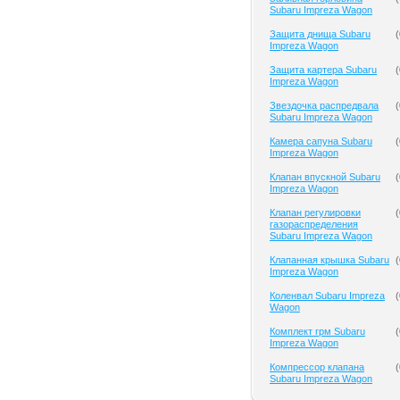
Subaru Impreza Wagon
Защита днища Subaru
(
Impreza Wagon
Защита картера Subaru
(
Impreza Wagon
Звездочка распредвала
(
Subaru Impreza Wagon
Камера сапуна Subaru
(
Impreza Wagon
Клапан впускной Subaru
(
Impreza Wagon
Клапан регулировки
(
газораспределения
Subaru Impreza Wagon
Клапанная крышка Subaru
(
Impreza Wagon
Коленвал Subaru Impreza
(
Wagon
Комплект грм Subaru
(
Impreza Wagon
Компрессор клапана
(
Subaru Impreza Wagon