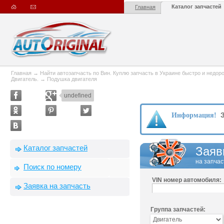
Каталог запчастей
Главная
Главная
→
Найти автозапчасть по Вин. Куплю запчасть в Украине быстро и недорого
Двигатель.
→
Подушка двигателя
undefined
З
Информация!
Каталог запчастей
Заяв
на запчас
Поиск по номеру
VIN номер автомобиля:
Заявка на запчасть
Группа запчастей: