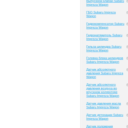
Выпускной клапан Subaru
(
Impreza Wagon
ГБО Subaru Impreza
(
Wagon
Гидрокомпенсатор Subaru
(
Impreza Wagon
Гидронатяжитель Subaru
(
Impreza Wagon
Гильза цилиндра Subaru
(
Impreza Wagon
Головка блока цилиндров
(
Subaru Impreza Wagon
Датчик абсолютного
(
давления Subaru Impreza
Wagon
Датчик абсолютного
(
давления воздуха во
впускном коллекторе
Subaru Impreza Wagon
Датчик давления масла
(
Subaru Impreza Wagon
Датчик детонации Subaru
(
Impreza Wagon
Датчик положения
(