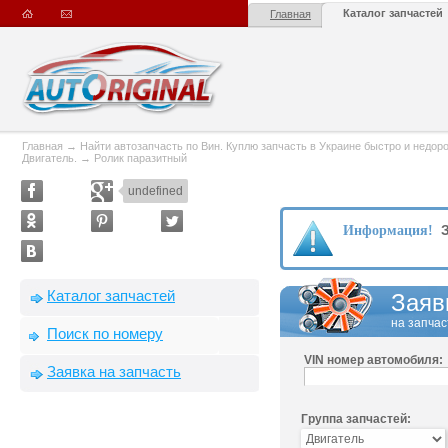
Каталог запчастей
Главная
Главная
→
Найти автозапчасть по Вин. Куплю запчасть в Украине быстро и недорого
Двигатель.
→
Ролик паразитный
undefined
З
Информация!
Каталог запчастей
Заяв
на запчас
Поиск по номеру
VIN номер автомобиля:
Заявка на запчасть
Группа запчастей: