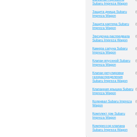
Subaru Impreza Wagon
Защита днища Subaru
(
Impreza Wagon
Защита картера Subaru
(
Impreza Wagon
Звездочка распредвала
(
Subaru Impreza Wagon
Камера сапуна Subaru
(
Impreza Wagon
Клапан впускной Subaru
(
Impreza Wagon
Клапан регулировки
(
газораспределения
Subaru Impreza Wagon
Клапанная крышка Subaru
(
Impreza Wagon
Коленвал Subaru Impreza
(
Wagon
Комплект грм Subaru
(
Impreza Wagon
Компрессор клапана
(
Subaru Impreza Wagon