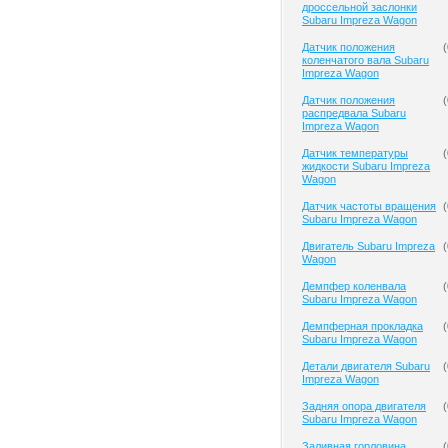
дроссельной заслонки
Subaru Impreza Wagon
Датчик положения
(
коленчатого вала Subaru
Impreza Wagon
Датчик положения
(
распредвала Subaru
Impreza Wagon
Датчик температуры
(
жидкости Subaru Impreza
Wagon
Датчик частоты вращения
(
Subaru Impreza Wagon
Двигатель Subaru Impreza
(
Wagon
Демпфер коленвала
(
Subaru Impreza Wagon
Демпферная прокладка
(
Subaru Impreza Wagon
Детали двигателя Subaru
(
Impreza Wagon
Задняя опора двигателя
(
Subaru Impreza Wagon
Заливная горловина
(