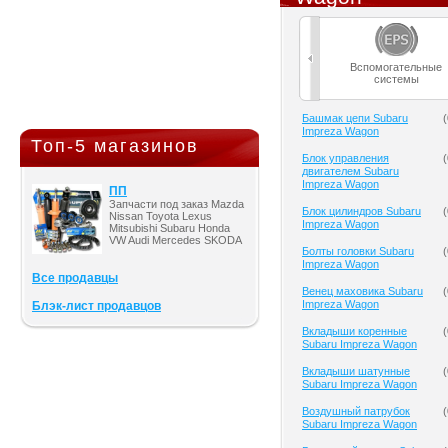
Вспомогательные
системы
Башмак цепи Subaru
(
Impreza Wagon
Топ-5 магазинов
Блок управления
(
двигателем Subaru
Impreza Wagon
ПП
Запчасти под заказ Mazda
Блок цилиндров Subaru
(
Nissan Toyota Lexus
Impreza Wagon
Mitsubishi Subaru Honda
VW Audi Mercedes SKODA
Болты головки Subaru
(
Impreza Wagon
Все продавцы
Венец маховика Subaru
(
Impreza Wagon
Блэк-лист продавцов
Вкладыши коренные
(
Subaru Impreza Wagon
Вкладыши шатунные
(
Subaru Impreza Wagon
Воздушный патрубок
(
Subaru Impreza Wagon