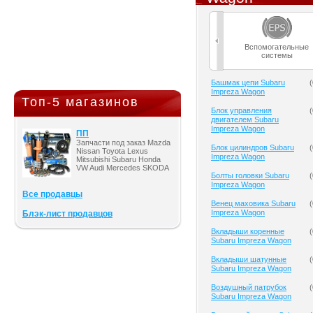
Вспомогательные
системы
Башмак цепи Subaru
(
Impreza Wagon
Топ-5 магазинов
Блок управления
(
двигателем Subaru
Impreza Wagon
ПП
Запчасти под заказ Mazda
Блок цилиндров Subaru
(
Nissan Toyota Lexus
Impreza Wagon
Mitsubishi Subaru Honda
VW Audi Mercedes SKODA
Болты головки Subaru
(
Impreza Wagon
Все продавцы
Венец маховика Subaru
(
Impreza Wagon
Блэк-лист продавцов
Вкладыши коренные
(
Subaru Impreza Wagon
Вкладыши шатунные
(
Subaru Impreza Wagon
Воздушный патрубок
(
Subaru Impreza Wagon