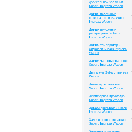
дроссельной заслонки
Subaru Impreza Wagon
Датчик положения
(
коленчатого вала Subaru
Impreza Wagon
Датчик положения
(
распредвала Subaru
Impreza Wagon
Датчик температуры
(
жидкости Subaru Impreza
Wagon
Датчик частоты вращения
(
Subaru Impreza Wagon
Двигатель Subaru Impreza
(
Wagon
Демпфер коленвала
(
Subaru Impreza Wagon
Демпферная прокладка
(
Subaru Impreza Wagon
Детали двигателя Subaru
(
Impreza Wagon
Задняя опора двигателя
(
Subaru Impreza Wagon
Заливная горловина
(