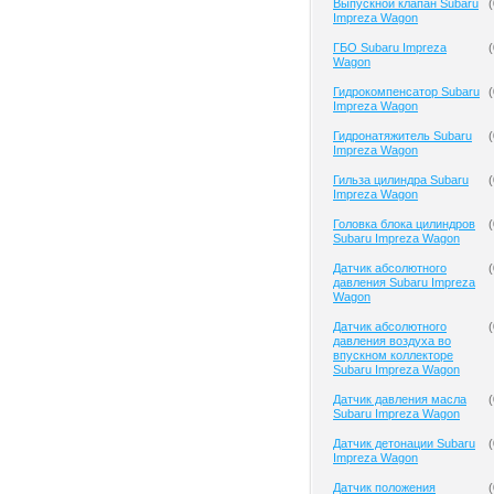
Выпускной клапан Subaru
(
Impreza Wagon
ГБО Subaru Impreza
(
Wagon
Гидрокомпенсатор Subaru
(
Impreza Wagon
Гидронатяжитель Subaru
(
Impreza Wagon
Гильза цилиндра Subaru
(
Impreza Wagon
Головка блока цилиндров
(
Subaru Impreza Wagon
Датчик абсолютного
(
давления Subaru Impreza
Wagon
Датчик абсолютного
(
давления воздуха во
впускном коллекторе
Subaru Impreza Wagon
Датчик давления масла
(
Subaru Impreza Wagon
Датчик детонации Subaru
(
Impreza Wagon
Датчик положения
(