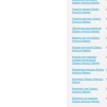
Subaru Impreza Wagon
Защита днища Subaru
(
Impreza Wagon
Защита картера Subaru
(
Impreza Wagon
Звездочка распредвала
(
Subaru Impreza Wagon
Камера сапуна Subaru
(
Impreza Wagon
Клапан впускной Subaru
(
Impreza Wagon
Клапан регулировки
(
газораспределения
Subaru Impreza Wagon
Клапанная крышка Subaru
(
Impreza Wagon
Коленвал Subaru Impreza
(
Wagon
Комплект грм Subaru
(
Impreza Wagon
Компрессор клапана
(
Subaru Impreza Wagon