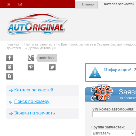
Каталог запчастей
Главная
Главная
→
Найти автозапчасть по Вин. Куплю запчасть в Украине быстро и недорого
Двигатель.
→
Датчик детонации
undefined
З
Информация!
Каталог запчастей
Заяв
на запчас
Поиск по номеру
VIN номер автомобиля:
Заявка на запчасть
Группа запчастей: