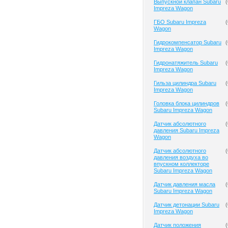
Выпускной клапан Subaru
(
Impreza Wagon
ГБО Subaru Impreza
(
Wagon
Гидрокомпенсатор Subaru
(
Impreza Wagon
Гидронатяжитель Subaru
(
Impreza Wagon
Гильза цилиндра Subaru
(
Impreza Wagon
Головка блока цилиндров
(
Subaru Impreza Wagon
Датчик абсолютного
(
давления Subaru Impreza
Wagon
Датчик абсолютного
(
давления воздуха во
впускном коллекторе
Subaru Impreza Wagon
Датчик давления масла
(
Subaru Impreza Wagon
Датчик детонации Subaru
(
Impreza Wagon
Датчик положения
(