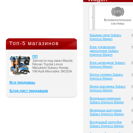
Вспомогательные
системы
Башмак цепи Subaru
(
Impreza Wagon
Топ-5 магазинов
Блок управления
(
двигателем Subaru
Impreza Wagon
ПП
Запчасти под заказ Mazda
Блок цилиндров Subaru
(
Nissan Toyota Lexus
Impreza Wagon
Mitsubishi Subaru Honda
VW Audi Mercedes SKODA
Болты головки Subaru
(
Impreza Wagon
Все продавцы
Венец маховика Subaru
(
Impreza Wagon
Блэк-лист продавцов
Вкладыши коренные
(
Subaru Impreza Wagon
Вкладыши шатунные
(
Subaru Impreza Wagon
Воздушный патрубок
(
Subaru Impreza Wagon