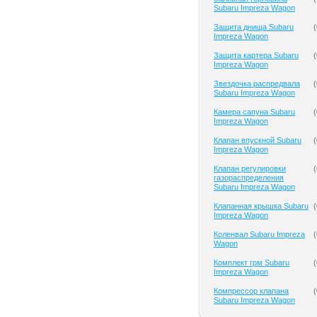
Subaru Impreza Wagon
Защита днища Subaru
(
Impreza Wagon
Защита картера Subaru
(
Impreza Wagon
Звездочка распредвала
(
Subaru Impreza Wagon
Камера сапуна Subaru
(
Impreza Wagon
Клапан впускной Subaru
(
Impreza Wagon
Клапан регулировки
(
газораспределения
Subaru Impreza Wagon
Клапанная крышка Subaru
(
Impreza Wagon
Коленвал Subaru Impreza
(
Wagon
Комплект грм Subaru
(
Impreza Wagon
Компрессор клапана
(
Subaru Impreza Wagon