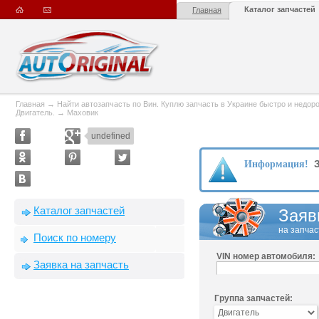
Каталог запчастей
Главная
Главная
→
Найти автозапчасть по Вин. Куплю запчасть в Украине быстро и недорого
Двигатель.
→
Маховик
undefined
З
Информация!
Каталог запчастей
Заяв
на запчас
Поиск по номеру
VIN номер автомобиля:
Заявка на запчасть
Группа запчастей: