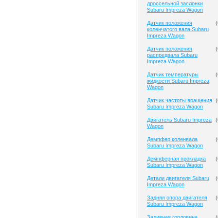
дроссельной заслонки
Subaru Impreza Wagon
Датчик положения
(
коленчатого вала Subaru
Impreza Wagon
Датчик положения
(
распредвала Subaru
Impreza Wagon
Датчик температуры
(
жидкости Subaru Impreza
Wagon
Датчик частоты вращения
(
Subaru Impreza Wagon
Двигатель Subaru Impreza
(
Wagon
Демпфер коленвала
(
Subaru Impreza Wagon
Демпферная прокладка
(
Subaru Impreza Wagon
Детали двигателя Subaru
(
Impreza Wagon
Задняя опора двигателя
(
Subaru Impreza Wagon
Заливная горловина
(