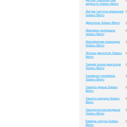
Датчик температуры
(
жидкости Subaru Bistro
Датчик частоты вращения
(
Subaru Bistro
Двигатель Subaru Bistro
(
Демпфер коленвала
(
Subaru Bistro
Демпферная прокладка
(
Subaru Bistro
Детали двигателя Subaru
(
Bistro
Задняя опора двигателя
(
Subaru Bistro
Заливная горловина
(
Subaru Bistro
Защита днища Subaru
(
Bistro
Защита картера Subaru
(
Bistro
Звездочка распредвала
(
Subaru Bistro
Камера сапуна Subaru
(
Bistro