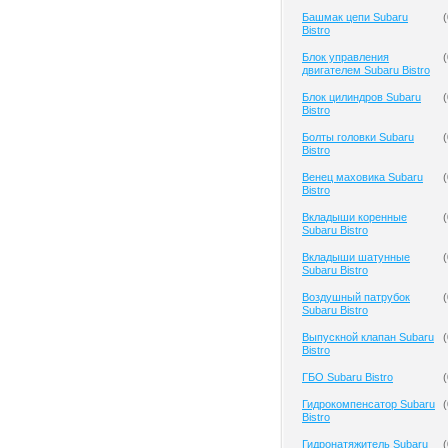
Башмак цепи Subaru
(
Bistro
Блок управления
(
двигателем Subaru Bistro
Блок цилиндров Subaru
(
Bistro
Болты головки Subaru
(
Bistro
Венец маховика Subaru
(
Bistro
Вкладыши коренные
(
Subaru Bistro
Вкладыши шатунные
(
Subaru Bistro
Воздушный патрубок
(
Subaru Bistro
Выпускной клапан Subaru
(
Bistro
ГБО Subaru Bistro
(
Гидрокомпенсатор Subaru
(
Bistro
Гидронатяжитель Subaru
(