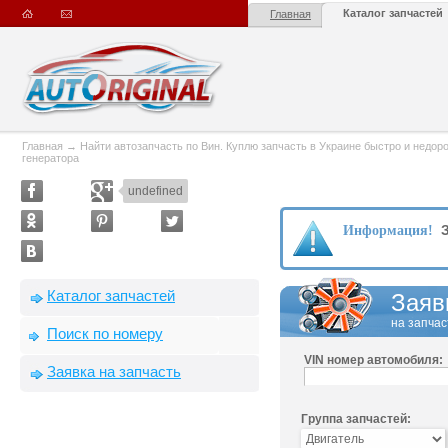
Каталог запчастей
Главная
Главная
→
Найти автозапчасть по Вин. Куплю запчасть в Украине быстро и недорого
генератора
undefined
З
Информация!
Каталог запчастей
Заяв
на запчас
Поиск по номеру
VIN номер автомобиля:
Заявка на запчасть
Группа запчастей: