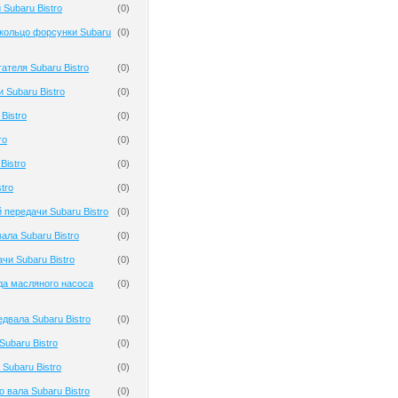
Subaru Bistro
(
0
)
кольцо форсунки Subaru
(
0
)
ателя Subaru Bistro
(
0
)
 Subaru Bistro
(
0
)
Bistro
(
0
)
ro
(
0
)
Bistro
(
0
)
tro
(
0
)
 передачи Subaru Bistro
(
0
)
ала Subaru Bistro
(
0
)
чи Subaru Bistro
(
0
)
да масляного насоса
(
0
)
двала Subaru Bistro
(
0
)
ubaru Bistro
(
0
)
Subaru Bistro
(
0
)
 вала Subaru Bistro
(
0
)