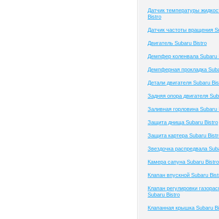
Датчик температуры жидкос
Bistro
Датчик частоты вращения Su
Двигатель Subaru Bistro
Демпфер коленвала Subaru B
Демпферная прокладка Subar
Детали двигателя Subaru Bis
Задняя опора двигателя Suba
Заливная горловина Subaru B
Защита днища Subaru Bistro
Защита картера Subaru Bistr
Звездочка распредвала Suba
Камера сапуна Subaru Bistro
Клапан впускной Subaru Bist
Клапан регулировки газора
Subaru Bistro
Клапанная крышка Subaru Bi