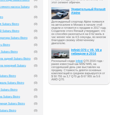
этот сегмент обречен.
ляного насоса Subaru
(
0
)
Удивительный Renault
Alpine
tro
(
0
)
Долгожданный спорткар Alpine появился
 Subaru Bistro
(
0
)
на автосалоне в Монако в начале этой
недели и готовится к продаже в 2017 году.
 Subaru Bistro
(
0
)
Создатели этого Renault утверждают, что
он способен разогнаться на 0-62 миль в
час менее чем за 4,5 секунды, во многом
ратора Subaru Bistro
(
0
)
благодаря своему облегченному
двигателю.
u Bistro
(
0
)
Infiniti Q70 с V6, V8 и
Subaru Bistro
(
0
)
гибридом в 2016
а задний Subaru Bistro
(
0
)
Роскошный седан
Infiniti
Q70 2016 года -
ранее известный как M35/ M45, на
ла передний Subaru
(
0
)
сегодняшний день уже выставлен на
продажу. Стоимость девяти основных
комплектаций в среднем варьируется от
ubaru Bistro
(
0
)
$ 50 755 за 3,7 Q70 до $ 67 955 за 5.6
AWD Q70.
вала Subaru Bistro
(
0
)
Subaru Bistro
(
0
)
а Subaru Bistro
(
0
)
мная Subaru Bistro
(
0
)
ubaru Bistro
(
0
)