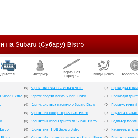
и на Subaru (Субару) Bistro
Карданная
Двигатель
Интерьер
Кондиционер
Коробка п
передача
(
0
)
Коромысло клапана Subaru Bistro
(
0
)
Прокладка топлив
 Subaru Bistro
(
0
)
Корпус подачи масла Subaru Bistro
(
0
)
Прокладки двигат
o
(
0
)
Корпус фильтра масляного Subaru Bistro
(
0
)
Промежуточный р
(
0
)
Кронштейн генератора Subaru Bistro
(
0
)
Пружина клапана
ro
(
0
)
Кронштейн опоры двигателя Subaru Bistro
(
0
)
Радиатор маслян
istro
(
0
)
Кронштейн ТНВД Subaru Bistro
(
0
)
Распределительн
Bistro
(
0
)
Кронштейн топливного фильтра Subaru Bistro
(
0
)
Регулятор холост