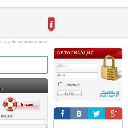
тель.
→
Направляющая клапана
Авторизация
Запомнить
ру
Регистрация
Мой пароль?
 номер:
Твиты от @AutOriginalShop