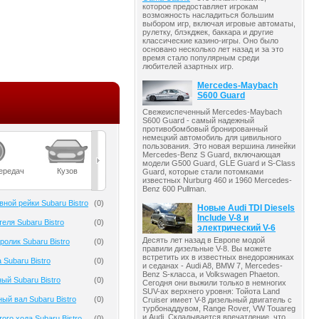
которое предоставляет игрокам
возможность насладиться большим
выбором игр, включая игровые автоматы,
рулетку, блэкджек, баккара и другие
классические казино-игры. Оно было
основано несколько лет назад и за это
время стало популярным среди
любителей азартных игр.
Mercedes-Maybach
S600 Guard
Свежеиспеченный Mercedes-Maybach
S600 Guard - самый надежный
противобомбовый бронированный
немецкий автомобиль для цивильного
пользования. Это новая вершина линейки
Mercedes-Benz S Guard, включающая
модели G500 Guard, GLE Guard и S-Class
ередач
Кузов
Масла
Мост
Подвеска
Guard, которые стали потомками
известных Nurburg 460 и 1960 Mercedes-
Benz 600 Pullman.
ной рейки Subaru Bistro
(
0
)
Новые Audi TDI Diesels
Include V-8 и
еля Subaru Bistro
(
0
)
электрический V-6
Десять лет назад в Европе модой
олик Subaru Bistro
(
0
)
правили дизельные V-8. Вы можете
встретить их в известных внедорожниках
 Subaru Bistro
(
0
)
и седанах - Audi A8, BMW 7, Mercedes-
Benz S-класса, и Volkswagen Phaeton.
ый Subaru Bistro
(
0
)
Сегодня они выжили только в немногих
SUV-ах верхнего уровня: Тойота Land
ый вал Subaru Bistro
(
0
)
Cruiser имеет V-8 дизельный двигатель с
турбонаддувом, Range Rover, VW Touareg
и Audi. Складывается впечатление, что
ого хода Subaru Bistro
(
0
)