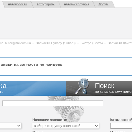
Автоновости
Автофирмы
Автоаксессуары
Форум
. autoriginal.com.ua
→
Запчасти Субару (Subaru)
→
Бистро (Bistro)
→
Запчасти Двига
аявки на запчасти не найдены
ка
Поиск
ть
по каталожному номе
Название запчасти:
Каталожный