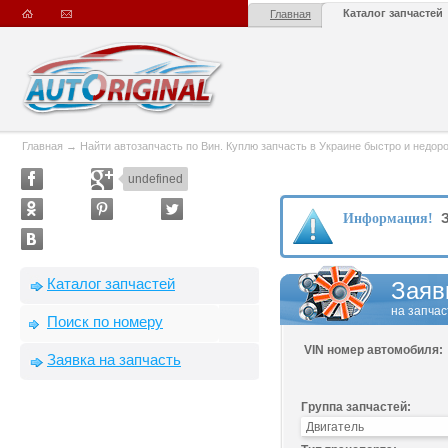
Каталог запчастей
Главная
Главная
→
Найти автозапчасть по Вин. Куплю запчасть в Украине быстро и недорого
undefined
З
Информация!
Каталог запчастей
Заяв
на запчас
Поиск по номеру
VIN номер автомобиля:
Заявка на запчасть
Группа запчастей: