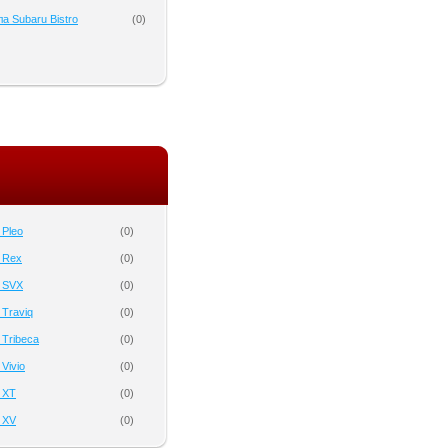
а Subaru Bistro
(
0
)
 Pleo
(
0
)
 Rex
(
0
)
 SVX
(
0
)
 Traviq
(
0
)
 Tribeca
(
0
)
Vivio
(
0
)
 XT
(
0
)
 XV
(
0
)