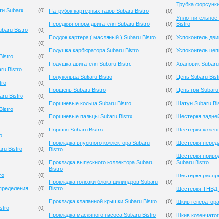
Трубка форсунки 
ти Subaru
(
0
)
Патрубок картерных газов Subaru Bistro
(
0
)
Уплотнительное 
Передняя опора двигателя Subaru Bistro
(
0
)
Bistro
baru Bistro
(
0
)
Поддон картера ( масляный ) Subaru Bistro
(
0
)
Успокоитель двиг
(
0
)
Подушка карбюратора Subaru Bistro
(
0
)
Успокоитель цепи
istro
(
0
)
Подушка двигателя Subaru Bistro
(
0
)
Храповик Subaru 
u Bistro
(
0
)
Полукольца Subaru Bistro
(
0
)
Цепь Subaru Bist
tro
(
0
)
Поршень Subaru Bistro
(
0
)
Цепь грм Subaru 
ru Bistro
(
0
)
Поршневые кольца Subaru Bistro
(
0
)
Шатун Subaru Bis
istro
(
0
)
Поршневые пальцы Subaru Bistro
(
0
)
Шестерня задней
(
0
)
Поршня Subaru Bistro
(
0
)
Шестерня коленв
o
(
0
)
Прокладка впускного коллектора Subaru
(
0
)
Шестерня переда
ru Bistro
(
0
)
Bistro
Шестерня приво
(
0
)
Прокладка выпускного коллектора Subaru
(
0
)
Subaru Bistro
Bistro
ro
(
0
)
Шестерня распре
Прокладка головки блока цилиндров Subaru
(
0
)
спределения
(
0
)
Bistro
Шестерня ТНВД S
Прокладка клапанной крышки Subaru Bistro
(
0
)
Шкив генератора 
stro
(
0
)
Прокладка масляного насоса Subaru Bistro
(
0
)
Шкив коленчатого