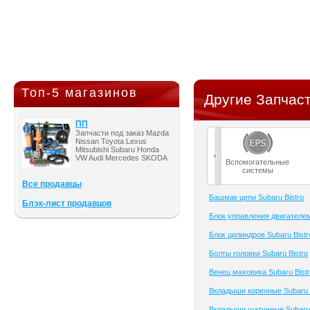
Топ-5 магазинов
Другие Запчаст
ПП
Запчасти под заказ Mazda
Nissan Toyota Lexus
Mitsubishi Subaru Honda
VW Audi Mercedes SKODA
Вспомогательные
системы
Все продавцы
Башмак цепи Subaru Bistro
Блэк-лист продавцов
Блок управления двигателем
Блок цилиндров Subaru Bistr
Болты головки Subaru Bistro
Венец маховика Subaru Bist
Вкладыши коренные Subaru B
Вкладыши шатунные Subaru 