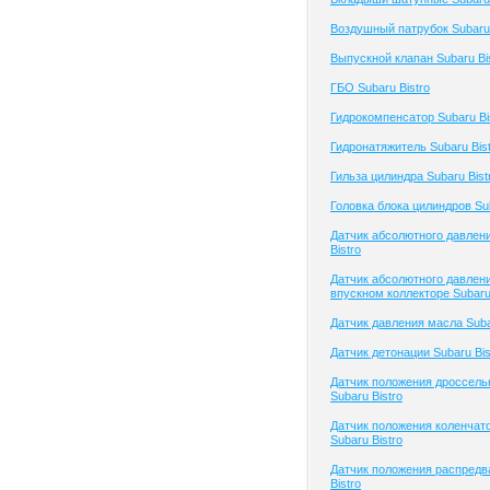
Воздушный патрубок Subaru 
Выпускной клапан Subaru Bi
ГБО Subaru Bistro
Гидрокомпенсатор Subaru Bi
Гидронатяжитель Subaru Bis
Гильза цилиндра Subaru Bist
Головка блока цилиндров Sub
Датчик абсолютного давлен
Bistro
Датчик абсолютного давлени
впускном коллекторе Subaru 
Датчик давления масла Suba
Датчик детонации Subaru Bis
Датчик положения дроссель
Subaru Bistro
Датчик положения коленчато
Subaru Bistro
Датчик положения распредв
Bistro