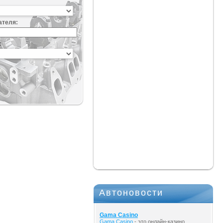
ателя:
:
Автоновости
Gama Casino
Gama Casino
- это онлайн-казино,