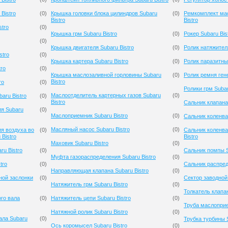
Bistro
(
0
)
Крышка головки блока цилиндров Subaru
(
0
)
Ремкомплект мас
Bistro
Bistro
stro
(
0
)
Крышка грм Subaru Bistro
(
0
)
Рокер Subaru Bis
(
0
)
Крышка двигателя Subaru Bistro
(
0
)
Ролик натяжителя
stro
(
0
)
Крышка картера Subaru Bistro
(
0
)
Ролик паразитный
tro
(
0
)
Крышка маслозаливной горловины Subaru
(
0
)
Ролик ремня гене
Bistro
ro
(
0
)
Ролики грм Subar
Маслоотделитель картерных газов Subaru
(
0
)
aru Bistro
(
0
)
Bistro
Сальник клапана 
ия Subaru
(
0
)
Маслоприемник Subaru Bistro
(
0
)
Сальник коленвал
Масляный насос Subaru Bistro
(
0
)
я воздуха во
(
0
)
Сальник коленва
Bistro
Bistro
Маховик Subaru Bistro
(
0
)
ru Bistro
(
0
)
Сальник помпы S
Муфта газораспределения Subaru Bistro
(
0
)
tro
(
0
)
Сальник распред
Направляющая клапана Subaru Bistro
(
0
)
ной заслонки
(
0
)
Сектор заводной 
Натяжитель грм Subaru Bistro
(
0
)
Толкатель клапан
го вала
(
0
)
Натяжитель цепи Subaru Bistro
(
0
)
Труба маслоприе
Натяжной ролик Subaru Bistro
(
0
)
ала Subaru
(
0
)
Трубка турбины S
Ось коромысел Subaru Bistro
(
0
)