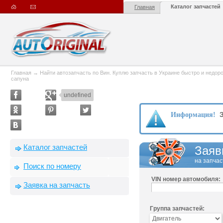
Каталог запчастей
Главная
Главная
→
Найти автозапчасть по Вин. Куплю запчасть в Украине быстро и недорого
сапуна
undefined
З
Информация!
Каталог запчастей
Заяв
на запчас
Поиск по номеру
VIN номер автомобиля:
Заявка на запчасть
Группа запчастей: