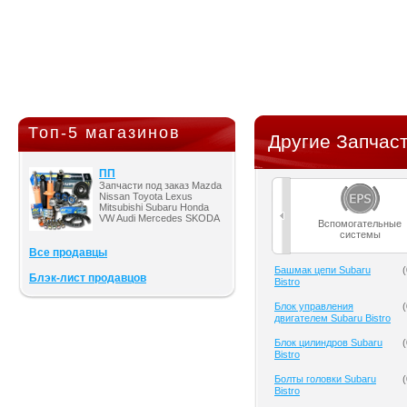
Топ-5 магазинов
Другие Запчаст
ПП
Запчасти под заказ Mazda
Nissan Toyota Lexus
Mitsubishi Subaru Honda
VW Audi Mercedes SKODA
Вспомогательные
системы
Все продавцы
Башмак цепи Subaru
(
Блэк-лист продавцов
Bistro
Блок управления
(
двигателем Subaru Bistro
Блок цилиндров Subaru
(
Bistro
Болты головки Subaru
(
Bistro