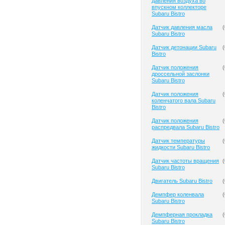
давления воздуха во
впускном коллекторе
Subaru Bistro
Датчик давления масла
(
Subaru Bistro
Датчик детонации Subaru
(
Bistro
Датчик положения
(
дроссельной заслонки
Subaru Bistro
Датчик положения
(
коленчатого вала Subaru
Bistro
Датчик положения
(
распредвала Subaru Bistro
Датчик температуры
(
жидкости Subaru Bistro
Датчик частоты вращения
(
Subaru Bistro
Двигатель Subaru Bistro
(
Демпфер коленвала
(
Subaru Bistro
Демпферная прокладка
(
Subaru Bistro