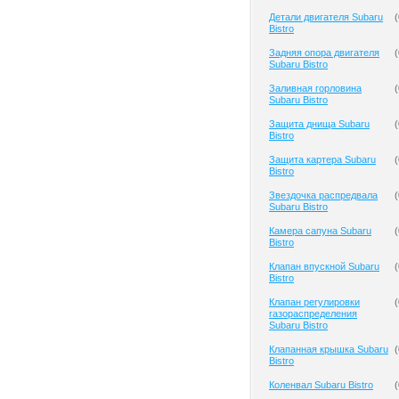
Детали двигателя Subaru
(
Bistro
Задняя опора двигателя
(
Subaru Bistro
Заливная горловина
(
Subaru Bistro
Защита днища Subaru
(
Bistro
Защита картера Subaru
(
Bistro
Звездочка распредвала
(
Subaru Bistro
Камера сапуна Subaru
(
Bistro
Клапан впускной Subaru
(
Bistro
Клапан регулировки
(
газораспределения
Subaru Bistro
Клапанная крышка Subaru
(
Bistro
Коленвал Subaru Bistro
(