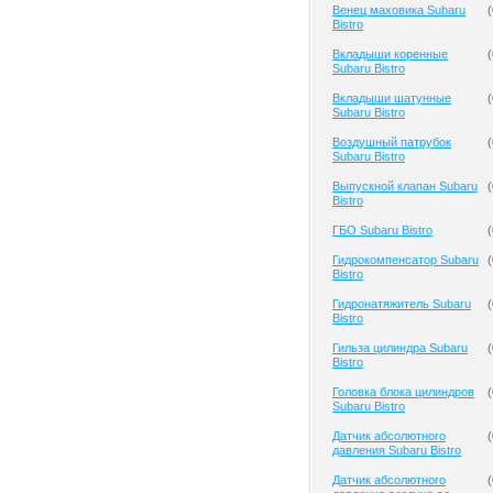
Венец маховика Subaru
(
Bistro
Вкладыши коренные
(
Subaru Bistro
Вкладыши шатунные
(
Subaru Bistro
Воздушный патрубок
(
Subaru Bistro
Выпускной клапан Subaru
(
Bistro
ГБО Subaru Bistro
(
Гидрокомпенсатор Subaru
(
Bistro
Гидронатяжитель Subaru
(
Bistro
Гильза цилиндра Subaru
(
Bistro
Головка блока цилиндров
(
Subaru Bistro
Датчик абсолютного
(
давления Subaru Bistro
Датчик абсолютного
(