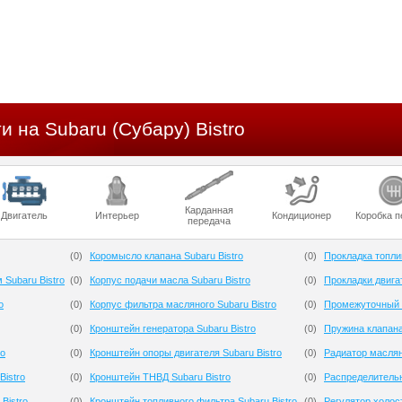
и на Subaru (Субару) Bistro
Карданная
Двигатель
Интерьер
Кондиционер
Коробка п
передача
(
0
)
Коромысло клапана Subaru Bistro
(
0
)
Прокладка топлив
 Subaru Bistro
(
0
)
Корпус подачи масла Subaru Bistro
(
0
)
Прокладки двигат
o
(
0
)
Корпус фильтра масляного Subaru Bistro
(
0
)
Промежуточный р
(
0
)
Кронштейн генератора Subaru Bistro
(
0
)
Пружина клапана
ro
(
0
)
Кронштейн опоры двигателя Subaru Bistro
(
0
)
Радиатор маслян
istro
(
0
)
Кронштейн ТНВД Subaru Bistro
(
0
)
Распределительн
Bistro
(
0
)
Кронштейн топливного фильтра Subaru Bistro
(
0
)
Регулятор холост