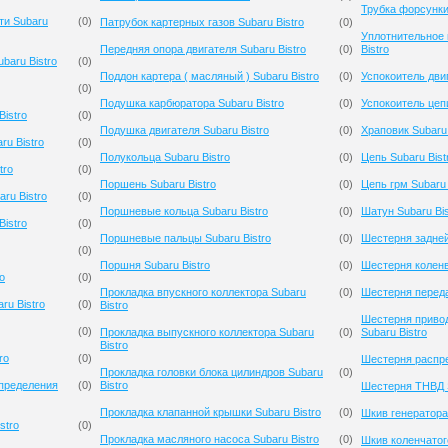
Трубка форсунки 
ти Subaru
(
0
)
Патрубок картерных газов Subaru Bistro
(
0
)
Уплотнительное 
Передняя опора двигателя Subaru Bistro
(
0
)
Bistro
baru Bistro
(
0
)
Поддон картера ( масляный ) Subaru Bistro
(
0
)
Успокоитель двиг
(
0
)
Подушка карбюратора Subaru Bistro
(
0
)
Успокоитель цепи
istro
(
0
)
Подушка двигателя Subaru Bistro
(
0
)
Храповик Subaru 
u Bistro
(
0
)
Полукольца Subaru Bistro
(
0
)
Цепь Subaru Bist
tro
(
0
)
Поршень Subaru Bistro
(
0
)
Цепь грм Subaru 
ru Bistro
(
0
)
Поршневые кольца Subaru Bistro
(
0
)
Шатун Subaru Bis
istro
(
0
)
Поршневые пальцы Subaru Bistro
(
0
)
Шестерня задней
(
0
)
Поршня Subaru Bistro
(
0
)
Шестерня коленв
o
(
0
)
Прокладка впускного коллектора Subaru
(
0
)
Шестерня переда
ru Bistro
(
0
)
Bistro
Шестерня приво
(
0
)
Прокладка выпускного коллектора Subaru
(
0
)
Subaru Bistro
Bistro
ro
(
0
)
Шестерня распре
Прокладка головки блока цилиндров Subaru
(
0
)
спределения
(
0
)
Bistro
Шестерня ТНВД S
Прокладка клапанной крышки Subaru Bistro
(
0
)
Шкив генератора 
stro
(
0
)
Прокладка масляного насоса Subaru Bistro
(
0
)
Шкив коленчатого