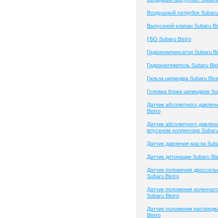
Воздушный патрубок Subaru 
Выпускной клапан Subaru Bi
ГБО Subaru Bistro
Гидрокомпенсатор Subaru Bi
Гидронатяжитель Subaru Bis
Гильза цилиндра Subaru Bist
Головка блока цилиндров Sub
Датчик абсолютного давлен
Bistro
Датчик абсолютного давлени
впускном коллекторе Subaru 
Датчик давления масла Suba
Датчик детонации Subaru Bis
Датчик положения дроссель
Subaru Bistro
Датчик положения коленчато
Subaru Bistro
Датчик положения распредв
Bistro