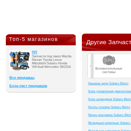
Топ-5 магазинов
Другие Запчаст
ПП
Запчасти под заказ Mazda
Nissan Toyota Lexus
Mitsubishi Subaru Honda
VW Audi Mercedes SKODA
Вспомогательные
системы
Все продавцы
Башмак цепи Subaru Bistro
Блэк-лист продавцов
Блок управления двигателем
Блок цилиндров Subaru Bistr
Болты головки Subaru Bistro
Венец маховика Subaru Bist
Вкладыши коренные Subaru B
Вкладыши шатунные Subaru 