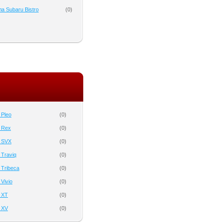
а Subaru Bistro
(
0
)
 Pleo
(
0
)
 Rex
(
0
)
 SVX
(
0
)
 Traviq
(
0
)
 Tribeca
(
0
)
Vivio
(
0
)
 XT
(
0
)
 XV
(
0
)