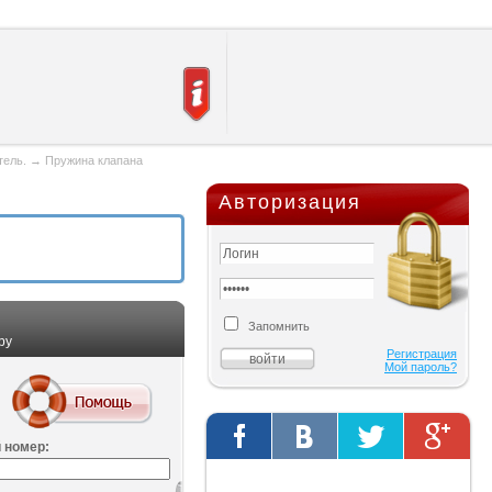
тель.
→
Пружина клапана
Авторизация
Запомнить
ру
Регистрация
Мой пароль?
 номер:
Твиты от @AutOriginalShop