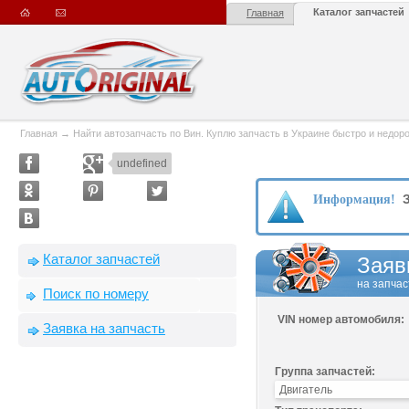
Каталог запчастей
Главная
Главная
→
Найти автозапчасть по Вин. Куплю запчасть в Украине быстро и недорого
undefined
З
Информация!
Каталог запчастей
Заяв
на запчас
Поиск по номеру
VIN номер автомобиля:
Заявка на запчасть
Группа запчастей: