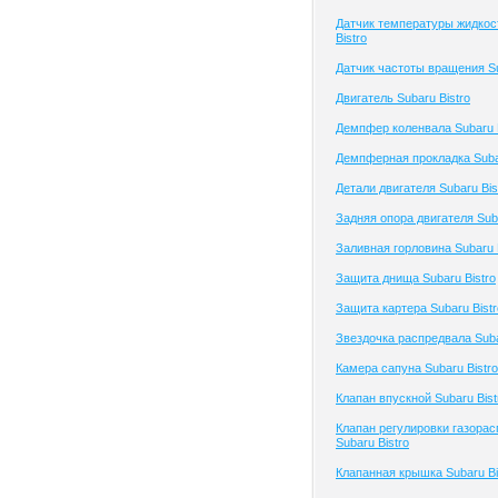
Датчик температуры жидкос
Bistro
Датчик частоты вращения Su
Двигатель Subaru Bistro
Демпфер коленвала Subaru B
Демпферная прокладка Subar
Детали двигателя Subaru Bis
Задняя опора двигателя Suba
Заливная горловина Subaru B
Защита днища Subaru Bistro
Защита картера Subaru Bistr
Звездочка распредвала Suba
Камера сапуна Subaru Bistro
Клапан впускной Subaru Bist
Клапан регулировки газора
Subaru Bistro
Клапанная крышка Subaru Bi