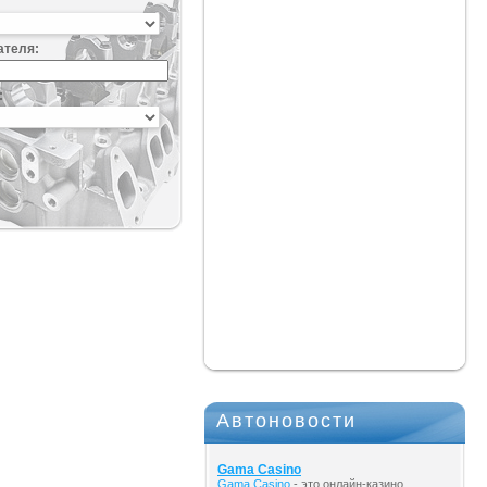
ателя:
:
Автоновости
Gama Casino
Gama Casino
- это онлайн-казино,