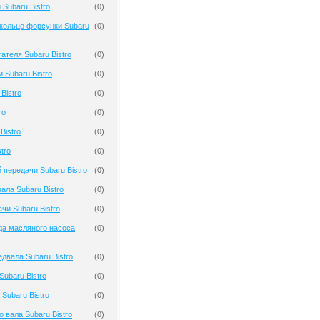
Subaru Bistro
(
0
)
кольцо форсунки Subaru
(
0
)
ателя Subaru Bistro
(
0
)
 Subaru Bistro
(
0
)
Bistro
(
0
)
ro
(
0
)
Bistro
(
0
)
tro
(
0
)
 передачи Subaru Bistro
(
0
)
ала Subaru Bistro
(
0
)
чи Subaru Bistro
(
0
)
да масляного насоса
(
0
)
двала Subaru Bistro
(
0
)
ubaru Bistro
(
0
)
Subaru Bistro
(
0
)
 вала Subaru Bistro
(
0
)