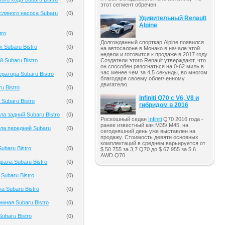
этот сегмент обречен.
ляного насоса Subaru
(
0
)
Удивительный Renault
Alpine
tro
(
0
)
Долгожданный спорткар Alpine появился
 Subaru Bistro
(
0
)
на автосалоне в Монако в начале этой
недели и готовится к продаже в 2017 году.
 Subaru Bistro
(
0
)
Создатели этого Renault утверждают, что
он способен разогнаться на 0-62 миль в
час менее чем за 4,5 секунды, во многом
ратора Subaru Bistro
(
0
)
благодаря своему облегченному
двигателю.
u Bistro
(
0
)
Infiniti Q70 с V6, V8 и
Subaru Bistro
(
0
)
гибридом в 2016
а задний Subaru Bistro
(
0
)
Роскошный седан
Infiniti
Q70 2016 года -
ранее известный как M35/ M45, на
ла передний Subaru
(
0
)
сегодняшний день уже выставлен на
продажу. Стоимость девяти основных
комплектаций в среднем варьируется от
ubaru Bistro
(
0
)
$ 50 755 за 3,7 Q70 до $ 67 955 за 5.6
AWD Q70.
вала Subaru Bistro
(
0
)
Subaru Bistro
(
0
)
а Subaru Bistro
(
0
)
мная Subaru Bistro
(
0
)
ubaru Bistro
(
0
)