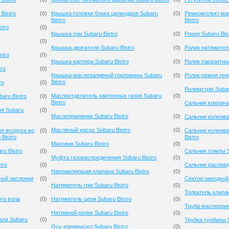
Bistro
(
0
)
Крышка головки блока цилиндров Subaru
(
0
)
Ремкомплект мас
Bistro
Bistro
stro
(
0
)
Крышка грм Subaru Bistro
(
0
)
Рокер Subaru Bis
(
0
)
Крышка двигателя Subaru Bistro
(
0
)
Ролик натяжителя
stro
(
0
)
Крышка картера Subaru Bistro
(
0
)
Ролик паразитный
tro
(
0
)
Крышка маслозаливной горловины Subaru
(
0
)
Ролик ремня гене
Bistro
ro
(
0
)
Ролики грм Subar
Маслоотделитель картерных газов Subaru
(
0
)
aru Bistro
(
0
)
Bistro
Сальник клапана 
ия Subaru
(
0
)
Маслоприемник Subaru Bistro
(
0
)
Сальник коленвал
Масляный насос Subaru Bistro
(
0
)
я воздуха во
(
0
)
Сальник коленва
Bistro
Bistro
Маховик Subaru Bistro
(
0
)
ru Bistro
(
0
)
Сальник помпы S
Муфта газораспределения Subaru Bistro
(
0
)
tro
(
0
)
Сальник распред
Направляющая клапана Subaru Bistro
(
0
)
ной заслонки
(
0
)
Сектор заводной 
Натяжитель грм Subaru Bistro
(
0
)
Толкатель клапан
го вала
(
0
)
Натяжитель цепи Subaru Bistro
(
0
)
Труба маслоприе
Натяжной ролик Subaru Bistro
(
0
)
ала Subaru
(
0
)
Трубка турбины S
Ось коромысел Subaru Bistro
(
0
)