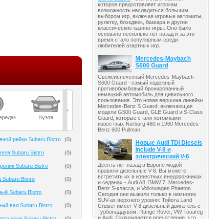
которое предоставляет игрокам
возможность насладиться большим
выбором игр, включая игровые автоматы,
рулетку, блэкджек, баккара и другие
классические казино-игры. Оно было
основано несколько лет назад и за это
время стало популярным среди
любителей азартных игр.
Mercedes-Maybach
S600 Guard
Свежеиспеченный Mercedes-Maybach
S600 Guard - самый надежный
противобомбовый бронированный
немецкий автомобиль для цивильного
пользования. Это новая вершина линейки
Mercedes-Benz S Guard, включающая
модели G500 Guard, GLE Guard и S-Class
ередач
Кузов
Масла
Мост
Подвеска
Guard, которые стали потомками
известных Nurburg 460 и 1960 Mercedes-
Benz 600 Pullman.
ной рейки Subaru Bistro
(
0
)
Новые Audi TDI Diesels
Include V-8 и
еля Subaru Bistro
(
0
)
электрический V-6
Десять лет назад в Европе модой
олик Subaru Bistro
(
0
)
правили дизельные V-8. Вы можете
встретить их в известных внедорожниках
 Subaru Bistro
(
0
)
и седанах - Audi A8, BMW 7, Mercedes-
Benz S-класса, и Volkswagen Phaeton.
ый Subaru Bistro
(
0
)
Сегодня они выжили только в немногих
SUV-ах верхнего уровня: Тойота Land
ый вал Subaru Bistro
(
0
)
Cruiser имеет V-8 дизельный двигатель с
турбонаддувом, Range Rover, VW Touareg
и Audi. Складывается впечатление, что
ого хода Subaru Bistro
(
0
)