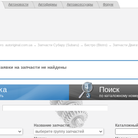
Автоновости
Автофирмы
Автоаксессуары
Форум
. autoriginal.com.ua
→
Запчасти Субару (Subaru)
→
Бистро (Bistro)
→
Запчасти Двига
аявки на запчасти не найдены
ка
Поиск
ть
по каталожному номе
Название запчасти:
Каталожный