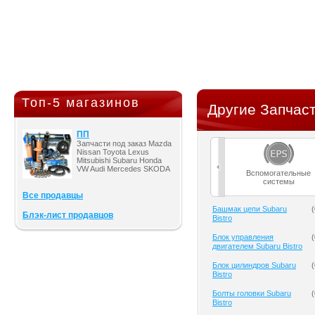
Топ-5 магазинов
Другие Запчаст
ПП
Запчасти под заказ Mazda
Nissan Toyota Lexus
Mitsubishi Subaru Honda
VW Audi Mercedes SKODA
Вспомогательные
системы
Все продавцы
Башмак цепи Subaru
(
Блэк-лист продавцов
Bistro
Блок управления
(
двигателем Subaru Bistro
Блок цилиндров Subaru
(
Bistro
Болты головки Subaru
(
Bistro