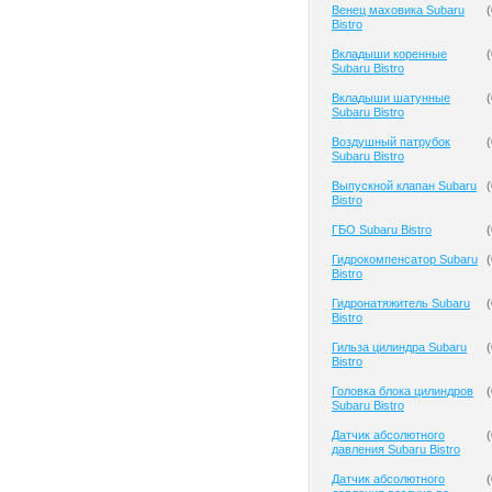
Венец маховика Subaru
(
Bistro
Вкладыши коренные
(
Subaru Bistro
Вкладыши шатунные
(
Subaru Bistro
Воздушный патрубок
(
Subaru Bistro
Выпускной клапан Subaru
(
Bistro
ГБО Subaru Bistro
(
Гидрокомпенсатор Subaru
(
Bistro
Гидронатяжитель Subaru
(
Bistro
Гильза цилиндра Subaru
(
Bistro
Головка блока цилиндров
(
Subaru Bistro
Датчик абсолютного
(
давления Subaru Bistro
Датчик абсолютного
(