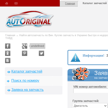
Каталог запчастей
Главная
Главная
→
Найти автозапчасть по Вин. Куплю запчасть в Украине быстро и недорого
ТНВД
undefined
З
Информация!
Каталог запчастей
Заяв
на запчас
Поиск по номеру
VIN номер автомобиля:
Заявка на запчасть
Группа запчастей: