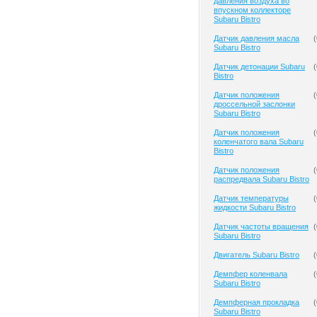
давления воздуха во
впускном коллекторе
Subaru Bistro
Датчик давления масла
(
Subaru Bistro
Датчик детонации Subaru
(
Bistro
Датчик положения
(
дроссельной заслонки
Subaru Bistro
Датчик положения
(
коленчатого вала Subaru
Bistro
Датчик положения
(
распредвала Subaru Bistro
Датчик температуры
(
жидкости Subaru Bistro
Датчик частоты вращения
(
Subaru Bistro
Двигатель Subaru Bistro
(
Демпфер коленвала
(
Subaru Bistro
Демпферная прокладка
(
Subaru Bistro