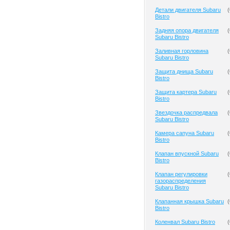
Детали двигателя Subaru
(
Bistro
Задняя опора двигателя
(
Subaru Bistro
Заливная горловина
(
Subaru Bistro
Защита днища Subaru
(
Bistro
Защита картера Subaru
(
Bistro
Звездочка распредвала
(
Subaru Bistro
Камера сапуна Subaru
(
Bistro
Клапан впускной Subaru
(
Bistro
Клапан регулировки
(
газораспределения
Subaru Bistro
Клапанная крышка Subaru
(
Bistro
Коленвал Subaru Bistro
(