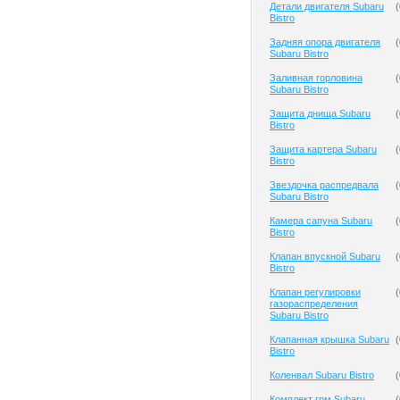
Детали двигателя Subaru
(
Bistro
Задняя опора двигателя
(
Subaru Bistro
Заливная горловина
(
Subaru Bistro
Защита днища Subaru
(
Bistro
Защита картера Subaru
(
Bistro
Звездочка распредвала
(
Subaru Bistro
Камера сапуна Subaru
(
Bistro
Клапан впускной Subaru
(
Bistro
Клапан регулировки
(
газораспределения
Subaru Bistro
Клапанная крышка Subaru
(
Bistro
Коленвал Subaru Bistro
(
Комплект грм Subaru
(