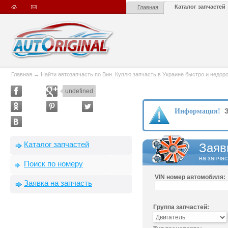
Каталог запчастей
Главная
Главная
→
Найти автозапчасть по Вин. Куплю запчасть в Украине быстро и недорого
undefined
З
Информация!
Каталог запчастей
Заяв
на запчас
Поиск по номеру
VIN номер автомобиля:
Заявка на запчасть
Группа запчастей: