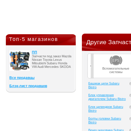
Топ-5 магазинов
Другие Запчаст
ПП
Запчасти под заказ Mazda
Nissan Toyota Lexus
Mitsubishi Subaru Honda
VW Audi Mercedes SKODA
Вспомогательные
системы
Все продавцы
Башмак цепи Subaru
(
Блэк-лист продавцов
Bistro
Блок управления
(
двигателем Subaru Bistro
Блок цилиндров Subaru
(
Bistro
Болты головки Subaru
(
Bistro
Венец маховика Subaru
(