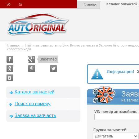
Каталог запчастей
Главная
Главная
→
Найти автозапчасть по Вин. Куплю запчасть в Украине быстро и недорого
холостого хода
undefined
З
Информация!
Каталог запчастей
Заяв
на запчас
Поиск по номеру
VIN номер автомобиля:
Заявка на запчасть
Группа запчастей: