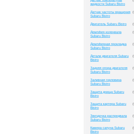
Датчик температуры
(
жидкости Subaru Bistro
Датчик частоты вращения
(
Subaru Bistro
Двигатель Subaru Bistro
(
Демпфер коленвала
(
Subaru Bistro
Демпферная прокладка
(
Subaru Bistro
Детали двигателя Subaru
(
Bistro
Задняя опора двигателя
(
Subaru Bistro
Заливная горловина
(
Subaru Bistro
Защита днища Subaru
(
Bistro
Защита картера Subaru
(
Bistro
Звездочка распредвала
(
Subaru Bistro
Камера сапуна Subaru
(
Bistro