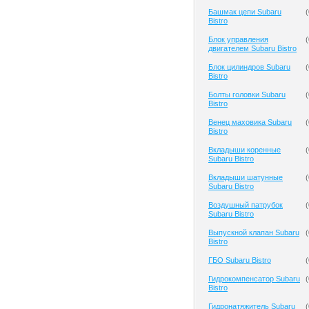
Башмак цепи Subaru
(
Bistro
Блок управления
(
двигателем Subaru Bistro
Блок цилиндров Subaru
(
Bistro
Болты головки Subaru
(
Bistro
Венец маховика Subaru
(
Bistro
Вкладыши коренные
(
Subaru Bistro
Вкладыши шатунные
(
Subaru Bistro
Воздушный патрубок
(
Subaru Bistro
Выпускной клапан Subaru
(
Bistro
ГБО Subaru Bistro
(
Гидрокомпенсатор Subaru
(
Bistro
Гидронатяжитель Subaru
(