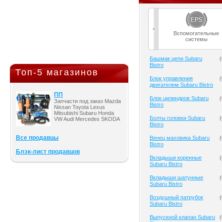
Вспомогательные
системы
Башмак цепи Subaru
(
Bistro
Топ-5 магазинов
Блок управления
(
двигателем Subaru Bistro
ПП
Блок цилиндров Subaru
(
Запчасти под заказ Mazda
Bistro
Nissan Toyota Lexus
Mitsubishi Subaru Honda
Болты головки Subaru
(
VW Audi Mercedes SKODA
Bistro
Все продавцы
Венец маховика Subaru
(
Bistro
Блэк-лист продавцов
Вкладыши коренные
(
Subaru Bistro
Вкладыши шатунные
(
Subaru Bistro
Воздушный патрубок
(
Subaru Bistro
Выпускной клапан Subaru
(