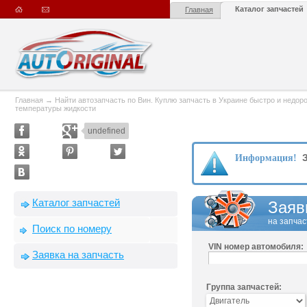
Каталог запчастей
Главная
Главная
→
Найти автозапчасть по Вин. Куплю запчасть в Украине быстро и недорого
температуры жидкости
undefined
З
Информация!
Каталог запчастей
Заяв
на запчас
Поиск по номеру
VIN номер автомобиля:
Заявка на запчасть
Группа запчастей: