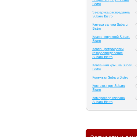
Защита картера Subaru
(
Bistro
Звездочка распредвала
(
Subaru Bistro
Камера сапуна Subaru
(
Bistro
Клапан впускной Subaru
(
Bistro
Клапан регулировки
(
газораспределения
Subaru Bistro
Клапанная крышка Subaru
(
Bistro
Коленвал Subaru Bistro
(
Комплект грм Subaru
(
Bistro
Компрессор клапана
(
Subaru Bistro