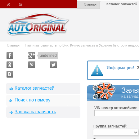
Каталог запчастей
Главная
Главная
→
Найти автозапчасть по Вин. Куплю запчасть в Украине быстро и недорого
undefined
З
Информация!
Каталог запчастей
Заяв
на запчас
Поиск по номеру
VIN номер автомобиля:
Заявка на запчасть
Группа запчастей: