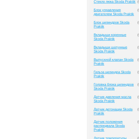
Cтекло люка Skoda Praktik
(
Блок управления
(
двигателем Skoda Praktik
Блок цилиндров Skoda
(
Praktik
Вкладыши коренные
(
Skoda Praktik
Вкладыши шатунные
(
Skoda Praktik
Выпускной клапан Skoda
(
Praktik
Гильза цилиндра Skoda
(
Praktik
Головка блока цилиндров
(
Skoda Praktik
Датчик давления масла
(
Skoda Praktik
Датчик детонации Skoda
(
Praktik
Датчик положения
(
распредвала Skoda
Praktik
Датчик температуры
(