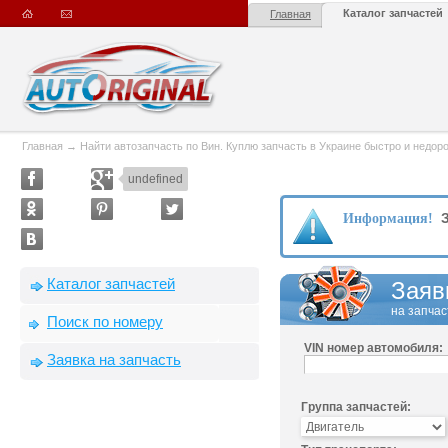
Каталог запчастей
Главная
Главная
→
Найти автозапчасть по Вин. Куплю запчасть в Украине быстро и недорого
undefined
З
Информация!
Каталог запчастей
Заяв
на запчас
Поиск по номеру
VIN номер автомобиля:
Заявка на запчасть
Группа запчастей: