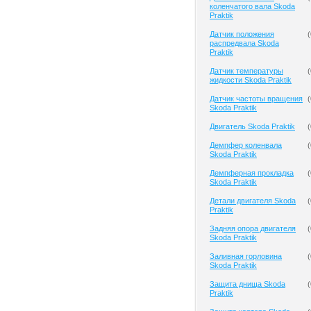
коленчатого вала Skoda
Praktik
Датчик положения
(
распредвала Skoda
Praktik
Датчик температуры
(
жидкости Skoda Praktik
Датчик частоты вращения
(
Skoda Praktik
Двигатель Skoda Praktik
(
Демпфер коленвала
(
Skoda Praktik
Демпферная прокладка
(
Skoda Praktik
Детали двигателя Skoda
(
Praktik
Задняя опора двигателя
(
Skoda Praktik
Заливная горловина
(
Skoda Praktik
Защита днища Skoda
(
Praktik