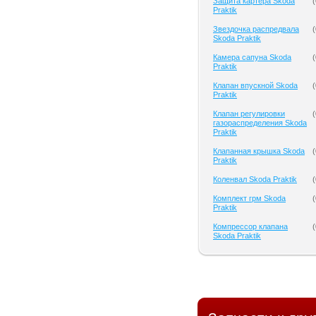
Защита картера Skoda
(
Praktik
Звездочка распредвала
(
Skoda Praktik
Камера сапуна Skoda
(
Praktik
Клапан впускной Skoda
(
Praktik
Клапан регулировки
(
газораспределения Skoda
Praktik
Клапанная крышка Skoda
(
Praktik
Коленвал Skoda Praktik
(
Комплект грм Skoda
(
Praktik
Компрессор клапана
(
Skoda Praktik