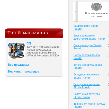
Вспомогательные
системы
Башмак цепи Skoda
(
Praktik
Топ-5 магазинов
Блок управления
(
двигателем Skoda Praktik
ПП
Блок цилиндров Skoda
(
Запчасти под заказ Mazda
Praktik
Nissan Toyota Lexus
Mitsubishi Subaru Honda
Болты головки Skoda
(
VW Audi Mercedes SKODA
Praktik
Все продавцы
Венец маховика Skoda
(
Praktik
Блэк-лист продавцов
Вкладыши коренные
(
Skoda Praktik
Вкладыши шатунные
(
Skoda Praktik
Воздушный патрубок
(
Skoda Praktik
Выпускной клапан Skoda
(
Praktik