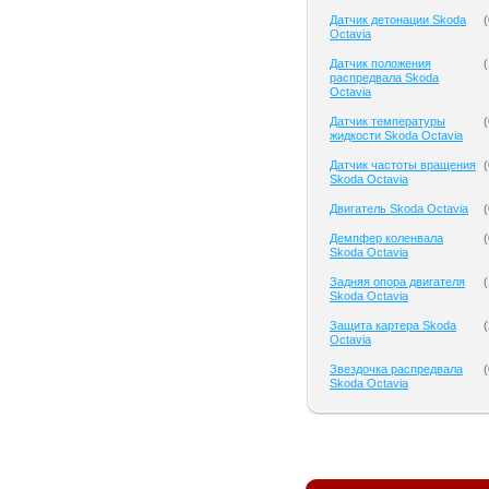
Датчик детонации Skoda
(
Octavia
Датчик положения
(
распредвала Skoda
Octavia
Датчик температуры
(
жидкости Skoda Octavia
Датчик частоты вращения
(
Skoda Octavia
Двигатель Skoda Octavia
(
Демпфер коленвала
(
Skoda Octavia
Задняя опора двигателя
(
Skoda Octavia
Защита картера Skoda
(
Octavia
Звездочка распредвала
(
Skoda Octavia