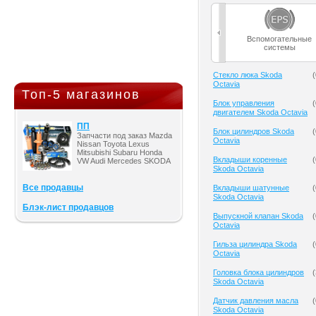
Вспомогательные
системы
Cтекло люка Skoda
(
Octavia
Топ-5 магазинов
Блок управления
(
двигателем Skoda Octavia
ПП
Блок цилиндров Skoda
(
Запчасти под заказ Mazda
Octavia
Nissan Toyota Lexus
Mitsubishi Subaru Honda
Вкладыши коренные
(
VW Audi Mercedes SKODA
Skoda Octavia
Все продавцы
Вкладыши шатунные
(
Skoda Octavia
Блэк-лист продавцов
Выпускной клапан Skoda
(
Octavia
Гильза цилиндра Skoda
(
Octavia
Головка блока цилиндров
(
Skoda Octavia
Датчик давления масла
(
Skoda Octavia