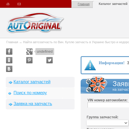
Каталог запчастей
Главная
Главная
→
Найти автозапчасть по Вин. Куплю запчасть в Украине быстро и недорого
undefined
З
Информация!
Каталог запчастей
Заяв
на запчас
Поиск по номеру
VIN номер автомобиля:
Заявка на запчасть
Группа запчастей: