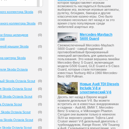
которое предоставляет игрокам
возможность насладиться большим
выбором игр, включая игровые автоматы,
ного коллектора Skoda
(
0
)
рулетку, блэкджек, баккара и другие
классические казино-игры. Оно было
основано несколько лет назад и за это
кного коллектора Skoda
(
0
)
время стало популярным среди
любителей азартных игр.
Mercedes-Maybach
ки блока цилиндров
(
0
)
S600 Guard
out
Свежеиспеченный Mercedes-Maybach
анной крышки Skoda
(
0
)
S600 Guard - самый надежный
противобомбовый бронированный
немецкий автомобиль для цивильного
на картера Skoda
(
0
)
пользования. Это новая вершина линейки
Mercedes-Benz S Guard, включающая
модели G500 Guard, GLE Guard и S-Class
теля Skoda Octavia
(
0
)
Guard, которые стали потомками
известных Nurburg 460 и 1960 Mercedes-
Benz 600 Pullman.
ый Skoda Octavia Scout
(
0
)
Новые Audi TDI Diesels
Include V-8 и
я Skoda Octavia Scout
(
0
)
электрический V-6
й Skoda Octavia Scout
(
0
)
Десять лет назад в Европе модой
правили дизельные V-8. Вы можете
встретить их в известных внедорожниках
 Octavia Scout
(
0
)
и седанах - Audi A8, BMW 7, Mercedes-
Benz S-класса, и Volkswagen Phaeton.
 Skoda Octavia Scout
(
0
)
Сегодня они выжили только в немногих
SUV-ах верхнего уровня: Тойота Land
на Skoda Octavia Scout
(
0
)
Cruiser имеет V-8 дизельный двигатель с
турбонаддувом, Range Rover, VW Touareg
и Skoda Octavia Scout
(
0
)
и Audi. Складывается впечатление, что