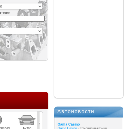
ателя:
:
Автоновости
Gama Casino
ередач
Кузов
Масла
Мост
Подвеска
Gama Casino
- это онлайн-казино,