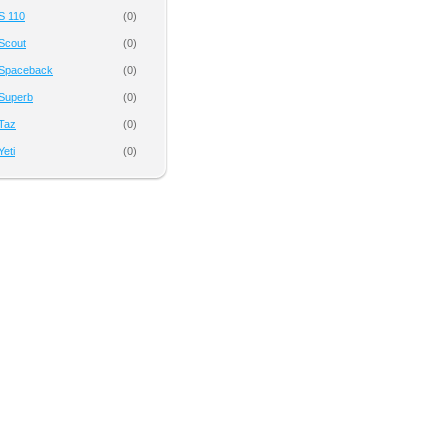
S 110
(
0
)
Scout
(
0
)
 Spaceback
(
0
)
Superb
(
0
)
Taz
(
0
)
eti
(
0
)