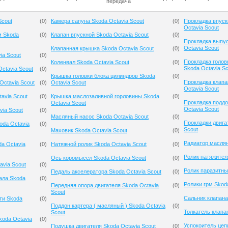
передача
Scout
(
0
)
Камера сапуна Skoda Octavia Scout
(
0
)
Прокладка впуск
Octavia Scout
м Skoda
(
0
)
Клапан впускной Skoda Octavia Scout
(
0
)
Прокладка выпус
Octavia Scout
Клапанная крышка Skoda Octavia Scout
(
0
)
ia Scout
(
0
)
Прокладка голов
Коленвал Skoda Octavia Scout
(
0
)
Skoda Octavia Sc
ctavia Scout
(
0
)
Крышка головки блока цилиндров Skoda
(
0
)
Прокладка клап
ctavia Scout
(
0
)
Octavia Scout
Octavia Scout
avia Scout
(
0
)
Крышка маслозаливной горловины Skoda
(
0
)
Прокладка поддо
Octavia Scout
Octavia Scout
via Scout
(
0
)
Масляный насос Skoda Octavia Scout
(
0
)
Прокладки двига
oda Octavia
(
0
)
Scout
Маховик Skoda Octavia Scout
(
0
)
Радиатор маслян
a Octavia
(
0
)
Натяжной ролик Skoda Octavia Scout
(
0
)
Ролик натяжител
Ось коромысел Skoda Octavia Scout
(
0
)
avia Scout
(
0
)
Ролик паразитны
Педаль акселератора Skoda Octavia Scout
(
0
)
ала Skoda
(
0
)
Ролики грм Skoda
Передняя опора двигателя Skoda Octavia
(
0
)
Scout
Сальник клапана
ти Skoda
(
0
)
Поддон картера ( масляный ) Skoda Octavia
(
0
)
Толкатель клапа
Scout
koda Octavia
(
0
)
Успокоитель цеп
Подушка двигателя Skoda Octavia Scout
(
0
)