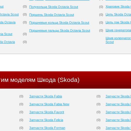
out
(
0
)
Храповик Skoda 
Полукольца Skoda Octavia Scout
(
0
)
ctavia Scout
(
0
)
Цепь Skoda Octa
Поршень Skoda Octavia Scout
(
0
)
da Octavia
(
0
)
Цепь грм Skoda 
Поршневые кольца Skoda Octavia Scout
(
0
)
Шкив генератора
Поршневые пальцы Skoda Octavia Scout
(
0
)
ia Scout
(
0
)
Шкив коленчатог
da Octavia
(
0
)
Scout
гим моделям Шкода (Skoda)
(
0
)
Запчасти Skoda Fabia
(
0
)
Запчасти Skoda
(
0
)
Запчасти Skoda Fabia New
(
0
)
Запчасти Skoda P
(
0
)
Запчасти Skoda Favorit
(
0
)
Запчасти Skoda 
(
0
)
Запчасти Skoda Felicia
(
0
)
Запчасти Skoda 
(
0
)
Запчасти Skoda Forman
(
0
)
Запчасти Skoda 