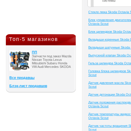
системы
Cтекло люка Skoda Octavia 
Блок управления двигателе
Octavia Scout
Блок цилиндров Skoda Octav
Топ-5 магазинов
Вкладыши коренные Skoda O
Вкладыши шатунные Skoda O
ПП
Выпускной клапан Skoda Oct
Запчасти под заказ Mazda
Nissan Toyota Lexus
Mitsubishi Subaru Honda
Гильза цилиндра Skoda Octa
VW Audi Mercedes SKODA
Головка блока цилиндров Sk
Scout
Все продавцы
Датчик давления масла Skod
Блэк-лист продавцов
Scout
Датчик детонации Skoda Oct
Датчик положения распредв
Octavia Scout
Датчик температуры жидкос
Octavia Scout
Датчик частоты вращения S
Scout