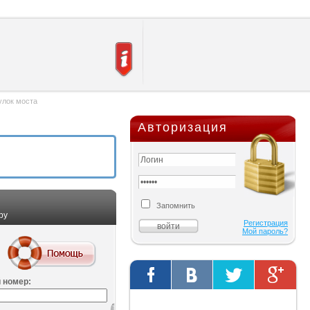
улок моста
Авторизация
Запомнить
ру
Регистрация
Мой пароль?
 номер:
Твиты от @AutOriginalShop