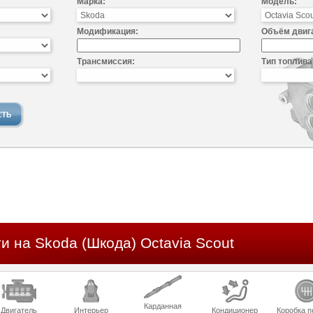
Марка:
Модель:
Модификация:
Объём двиг
Трансмиссия:
Тип топлива
и на Skoda (Шкода) Octavia Scout
Карданная
Двигатель
Интерьер
Кондиционер
Коробка п