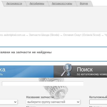
Автоновости
Автофирмы
Автоаксессуары
Форум
. autoriginal.com.ua
→
Запчасти Шкода (Skoda)
→
Октавия Скаут (Octavia Scout)
→
Ч
аявки на запчасти не найдены
ка
Поиск
ть
по каталожному номе
Название запчасти:
Каталожный