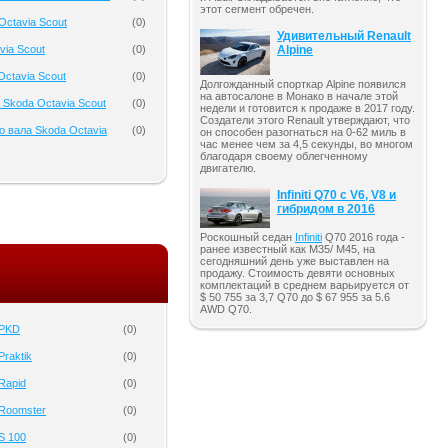
этот сегмент обречен.
Octavia Scout
(
0
)
Удивительный Renault
Alpine
via Scout
(
0
)
Octavia Scout
(
0
)
Долгожданный спорткар Alpine появился
на автосалоне в Монако в начале этой
 Skoda Octavia Scout
(
0
)
недели и готовится к продаже в 2017 году.
Создатели этого Renault утверждают, что
о вала Skoda Octavia
(
0
)
он способен разогнаться на 0-62 миль в
час менее чем за 4,5 секунды, во многом
благодаря своему облегченному
двигателю.
Infiniti Q70 с V6, V8 и
гибридом в 2016
Роскошный седан
Infiniti
Q70 2016 года -
ранее известный как M35/ M45, на
сегодняшний день уже выставлен на
продажу. Стоимость девяти основных
комплектаций в среднем варьируется от
$ 50 755 за 3,7 Q70 до $ 67 955 за 5.6
AWD Q70.
 PKD
(
0
)
raktik
(
0
)
Rapid
(
0
)
Roomster
(
0
)
S 100
(
0
)