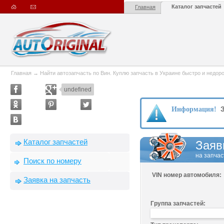
Каталог запчастей
Главная
Главная
→
Найти автозапчасть по Вин. Куплю запчасть в Украине быстро и недорого
undefined
З
Информация!
Каталог запчастей
Заяв
на запчас
Поиск по номеру
VIN номер автомобиля:
Заявка на запчасть
Группа запчастей: