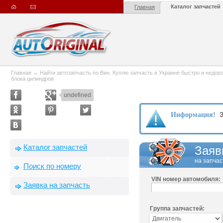
Каталог запчастей
Главная
Главная
→
Найти автозапчасть по Вин. Куплю запчасть в Украине быстро и недорого
блока цилиндров
undefined
З
Информация!
Каталог запчастей
Заяв
на запчас
Поиск по номеру
VIN номер автомобиля:
Заявка на запчасть
Группа запчастей: