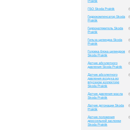
Praktik
ГБО Skoda Praktik
(
Гидрокомпенсатор Skoda
(
Praktik
Гидронатяжитель Skoda
(
Praktik
Гильза цилиндра Skoda
(
Praktik
Головка блока цилиндров
(
Skoda Praktik
Датчик абсолютного
(
давления Skoda Praktik
Датчик абсолютного
(
давления воздуха во
впускном коллекторе
Skoda Praktik
Датчик давления масла
(
Skoda Praktik
Датчик детонации Skoda
(
Praktik
Датчик положения
(
дроссельной заслонки
Skoda Praktik