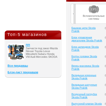
Вспомогательные
системы
Башмак цепи Skoda
(
Praktik
Топ-5 магазинов
Блок управления
(
двигателем Skoda Praktik
ПП
Блок цилиндров Skoda
(
Запчасти под заказ Mazda
Praktik
Nissan Toyota Lexus
Mitsubishi Subaru Honda
Болты головки Skoda
(
VW Audi Mercedes SKODA
Praktik
Все продавцы
Венец маховика Skoda
(
Praktik
Блэк-лист продавцов
Вкладыши коренные
(
Skoda Praktik
Вкладыши шатунные
(
Skoda Praktik
Воздушный патрубок
(
Skoda Praktik
Выпускной клапан Skoda
(