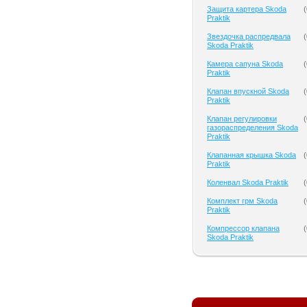
Защита картера Skoda
(
Praktik
Звездочка распредвала
(
Skoda Praktik
Камера сапуна Skoda
(
Praktik
Клапан впускной Skoda
(
Praktik
Клапан регулировки
(
газораспределения Skoda
Praktik
Клапанная крышка Skoda
(
Praktik
Коленвал Skoda Praktik
(
Комплект грм Skoda
(
Praktik
Компрессор клапана
(
Skoda Praktik