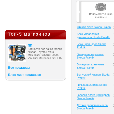
Вспомогательные
системы
Cтекло люка Skoda Praktik
(
Топ-5 магазинов
Блок управления
(
двигателем Skoda Praktik
Блок цилиндров Skoda
(
ПП
Praktik
Запчасти под заказ Mazda
Nissan Toyota Lexus
Вкладыши коренные
(
Mitsubishi Subaru Honda
Skoda Praktik
VW Audi Mercedes SKODA
Вкладыши шатунные
(
Все продавцы
Skoda Praktik
Блэк-лист продавцов
Выпускной клапан Skoda
(
Praktik
Гильза цилиндра Skoda
(
Praktik
Головка блока цилиндров
(
Skoda Praktik
Датчик давления масла
(
Skoda Praktik