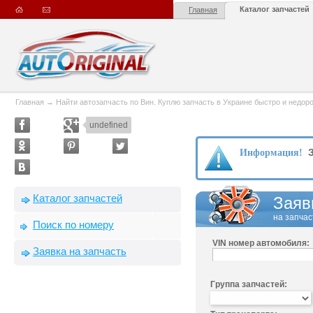
Каталог запчастей
Главная
Главная
→
Найти автозапчасть по Вин. Куплю запчасть в Украине быстро и недорого
undefined
З
Информация!
Каталог запчастей
Заяв
на запчас
Поиск по номеру
VIN номер автомобиля:
Заявка на запчасть
Группа запчастей: