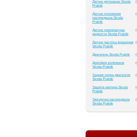
Датчик детонации Skoda
(
Praktik
Датчик положения
(
распредвала Skoda
Praktik
Датчик температуры
(
жидкости Skoda Praktik
Датчик частоты вращения
(
Skoda Praktik
Двигатель Skoda Praktik
(
Демпфер коленвала
(
Skoda Praktik
Задняя опора двигателя
(
Skoda Praktik
Защита картера Skoda
(
Praktik
Звездочка распредвала
(
Skoda Praktik