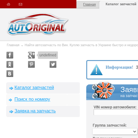
Каталог запчастей
Главная
Главная
→
Найти автозапчасть по Вин. Куплю запчасть в Украине быстро и недорого
undefined
З
Информация!
Каталог запчастей
Заяв
на запчас
Поиск по номеру
VIN номер автомобиля:
Заявка на запчасть
Группа запчастей: