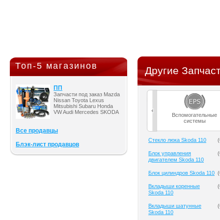
Топ-5 магазинов
Другие Запчаст
ПП
Запчасти под заказ Mazda
Nissan Toyota Lexus
Mitsubishi Subaru Honda
VW Audi Mercedes SKODA
Вспомогательные
системы
Все продавцы
Cтекло люка Skoda 110
(
Блэк-лист продавцов
Блок управления
(
двигателем Skoda 110
Блок цилиндров Skoda 110
(
Вкладыши коренные
(
Skoda 110
Вкладыши шатунные
(
Skoda 110