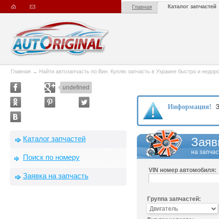
Каталог запчастей
Главная
Главная
→
Найти автозапчасть по Вин. Куплю запчасть в Украине быстро и недорого
undefined
З
Информация!
Каталог запчастей
Заяв
на запчас
Поиск по номеру
VIN номер автомобиля:
Заявка на запчасть
Группа запчастей: