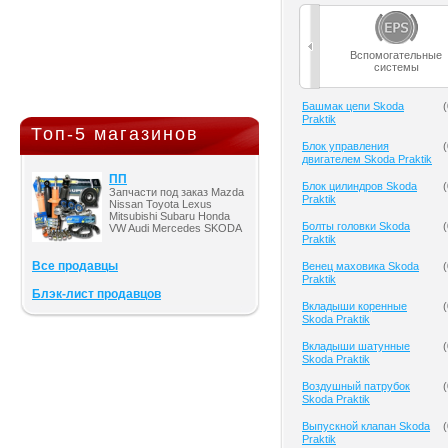
Вспомогательные
системы
Башмак цепи Skoda
(
Praktik
Топ-5 магазинов
Блок управления
(
двигателем Skoda Praktik
ПП
Блок цилиндров Skoda
(
Запчасти под заказ Mazda
Praktik
Nissan Toyota Lexus
Mitsubishi Subaru Honda
Болты головки Skoda
(
VW Audi Mercedes SKODA
Praktik
Все продавцы
Венец маховика Skoda
(
Praktik
Блэк-лист продавцов
Вкладыши коренные
(
Skoda Praktik
Вкладыши шатунные
(
Skoda Praktik
Воздушный патрубок
(
Skoda Praktik
Выпускной клапан Skoda
(
Praktik