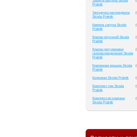
Защита картера Skoda
(
Praktik
Звездочка распредвала
(
Skoda Praktik
Камера сапуна Skoda
(
Praktik
Клапан впускной Skoda
(
Praktik
Клапан регулировки
(
газораспределения Skoda
Praktik
Клапанная крышка Skoda
(
Praktik
Коленвал Skoda Praktik
(
Комплект грм Skoda
(
Praktik
Компрессор клапана
(
Skoda Praktik