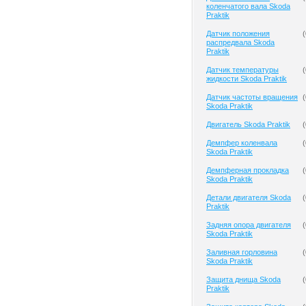
коленчатого вала Skoda
Praktik
Датчик положения
(
распредвала Skoda
Praktik
Датчик температуры
(
жидкости Skoda Praktik
Датчик частоты вращения
(
Skoda Praktik
Двигатель Skoda Praktik
(
Демпфер коленвала
(
Skoda Praktik
Демпферная прокладка
(
Skoda Praktik
Детали двигателя Skoda
(
Praktik
Задняя опора двигателя
(
Skoda Praktik
Заливная горловина
(
Skoda Praktik
Защита днища Skoda
(
Praktik