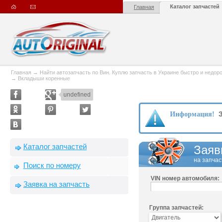
Каталог запчастей
Главная
Главная
→
Найти автозапчасть по Вин. Куплю запчасть в Украине быстро и недорого
→
Вкладыши коренные
undefined
З
Информация!
Каталог запчастей
Заяв
на запчас
Поиск по номеру
VIN номер автомобиля:
Заявка на запчасть
Группа запчастей: