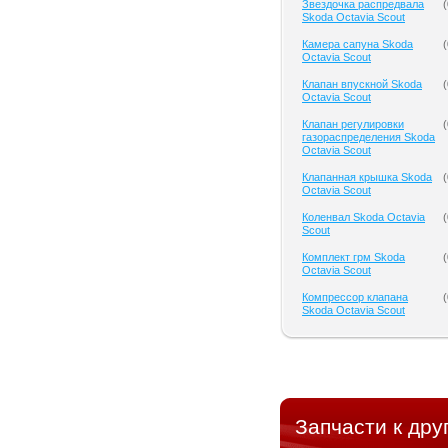
Звездочка распредвала
(
Skoda Octavia Scout
Камера сапуна Skoda
(
Octavia Scout
Клапан впускной Skoda
(
Octavia Scout
Клапан регулировки
(
газораспределения Skoda
Octavia Scout
Клапанная крышка Skoda
(
Octavia Scout
Коленвал Skoda Octavia
(
Scout
Комплект грм Skoda
(
Octavia Scout
Компрессор клапана
(
Skoda Octavia Scout
Запчасти к дру