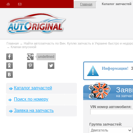
Каталог запчастей
Главная
Главная
→
Найти автозапчасть по Вин. Куплю запчасть в Украине быстро и недорого
→
Клапан впускной
undefined
З
Информация!
Каталог запчастей
Заяв
на запчас
Поиск по номеру
VIN номер автомобиля:
Заявка на запчасть
Группа запчастей: