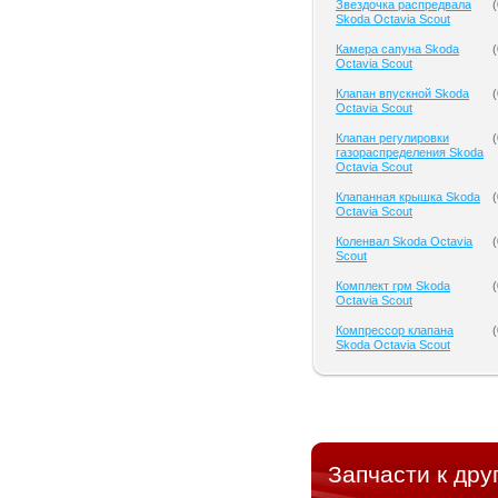
Звездочка распредвала
(
Skoda Octavia Scout
Камера сапуна Skoda
(
Octavia Scout
Клапан впускной Skoda
(
Octavia Scout
Клапан регулировки
(
газораспределения Skoda
Octavia Scout
Клапанная крышка Skoda
(
Octavia Scout
Коленвал Skoda Octavia
(
Scout
Комплект грм Skoda
(
Octavia Scout
Компрессор клапана
(
Skoda Octavia Scout
Запчасти к дру