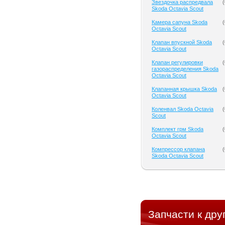
Звездочка распредвала
(
Skoda Octavia Scout
Камера сапуна Skoda
(
Octavia Scout
Клапан впускной Skoda
(
Octavia Scout
Клапан регулировки
(
газораспределения Skoda
Octavia Scout
Клапанная крышка Skoda
(
Octavia Scout
Коленвал Skoda Octavia
(
Scout
Комплект грм Skoda
(
Octavia Scout
Компрессор клапана
(
Skoda Octavia Scout
Запчасти к дру