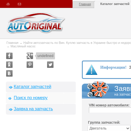
Каталог запчастей
Главная
Главная
→
Найти автозапчасть по Вин. Куплю запчасть в Украине быстро и недорого
→
Масляный насос
undefined
З
Информация!
Каталог запчастей
Заяв
на запчас
Поиск по номеру
VIN номер автомобиля:
Заявка на запчасть
Группа запчастей: