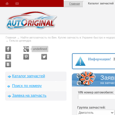
Каталог запчастей
Главная
Главная
→
Найти автозапчасть по Вин. Куплю запчасть в Украине быстро и недорого
→
Гильза цилиндра
undefined
З
Информация!
Каталог запчастей
Заяв
на запчас
Поиск по номеру
VIN номер автомобиля:
Заявка на запчасть
Группа запчастей: