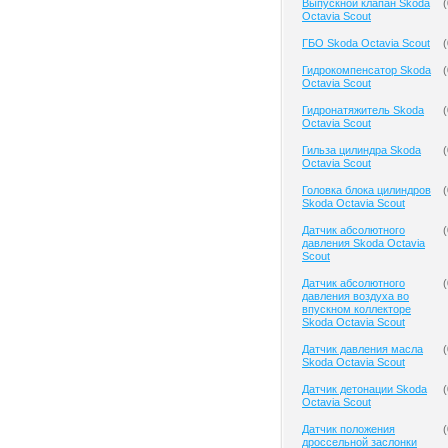
Выпускной клапан Skoda
(
Octavia Scout
ГБО Skoda Octavia Scout
(
Гидрокомпенсатор Skoda
(
Octavia Scout
Гидронатяжитель Skoda
(
Octavia Scout
Гильза цилиндра Skoda
(
Octavia Scout
Головка блока цилиндров
(
Skoda Octavia Scout
Датчик абсолютного
(
давления Skoda Octavia
Scout
Датчик абсолютного
(
давления воздуха во
впускном коллекторе
Skoda Octavia Scout
Датчик давления масла
(
Skoda Octavia Scout
Датчик детонации Skoda
(
Octavia Scout
Датчик положения
(
дроссельной заслонки