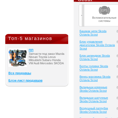
Вспомогательные
системы
Башмак цепи Skoda
(
Octavia Scout
Топ-5 магазинов
Блок управления
(
двигателем Skoda Octavia
Scout
ПП
Запчасти под заказ Mazda
Блок цилиндров Skoda
(
Nissan Toyota Lexus
Octavia Scout
Mitsubishi Subaru Honda
VW Audi Mercedes SKODA
Болты головки Skoda
(
Octavia Scout
Все продавцы
Венец маховика Skoda
(
Octavia Scout
Блэк-лист продавцов
Вкладыши коренные
(
Skoda Octavia Scout
Вкладыши шатунные
(
Skoda Octavia Scout
Воздушный патрубок
(
Skoda Octavia Scout