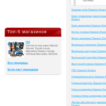
системы
Башмак цепи Daewoo Esper
Блок управления двигателе
Espero
Блок цилиндров Daewoo Esp
Топ-5 магазинов
Болты головки Daewoo Espe
Венец маховика Daewoo Es
ПП
Вкладыши коренные Daewoo
Запчасти под заказ Mazda
Nissan Toyota Lexus
Mitsubishi Subaru Honda
Вкладыши шатунные Daewo
VW Audi Mercedes SKODA
Воздушный патрубок Daewo
Все продавцы
Выпускной клапан Daewoo E
Блэк-лист продавцов
ГБО Daewoo Espero
Гидрокомпенсатор Daewoo 
Гидронатяжитель Daewoo Es
Гильза цилиндра Daewoo Es
Головка блока цилиндров D
Датчик абсолютного давлен
Espero