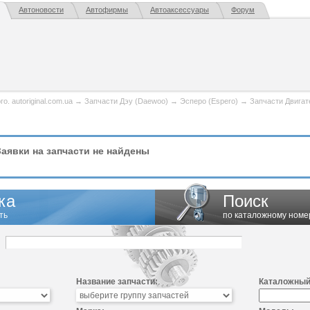
Автоновости
Автофирмы
Автоаксессуары
Форум
. autoriginal.com.ua
→
Запчасти Дэу (Daewoo)
→
Эсперо (Espero)
→
Запчасти Двигат
аявки на запчасти не найдены
ка
Поиск
ть
по каталожному номе
Название запчасти:
Каталожный