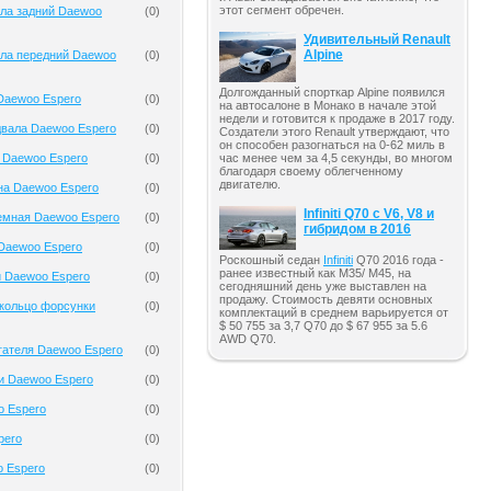
этот сегмент обречен.
ала задний Daewoo
(
0
)
Удивительный Renault
Alpine
ала передний Daewoo
(
0
)
Долгожданный спорткар Alpine появился
Daewoo Espero
(
0
)
на автосалоне в Монако в начале этой
недели и готовится к продаже в 2017 году.
двала Daewoo Espero
(
0
)
Создатели этого Renault утверждают, что
он способен разогнаться на 0-62 миль в
 Daewoo Espero
(
0
)
час менее чем за 4,5 секунды, во многом
благодаря своему облегченному
двигателю.
на Daewoo Espero
(
0
)
Infiniti Q70 с V6, V8 и
емная Daewoo Espero
(
0
)
гибридом в 2016
Daewoo Espero
(
0
)
Роскошный седан
Infiniti
Q70 2016 года -
ранее известный как M35/ M45, на
и Daewoo Espero
(
0
)
сегодняшний день уже выставлен на
продажу. Стоимость девяти основных
кольцо форсунки
(
0
)
комплектаций в среднем варьируется от
$ 50 755 за 3,7 Q70 до $ 67 955 за 5.6
AWD Q70.
гателя Daewoo Espero
(
0
)
и Daewoo Espero
(
0
)
o Espero
(
0
)
pero
(
0
)
o Espero
(
0
)