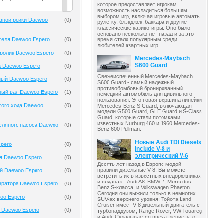
которое предоставляет игрокам
возможность насладиться большим
выбором игр, включая игровые автоматы,
вной рейки Daewoo
(
0
)
рулетку, блэкджек, баккара и другие
классические казино-игры. Оно было
основано несколько лет назад и за это
теля Daewoo Espero
(
0
)
время стало популярным среди
любителей азартных игр.
ролик Daewoo Espero
(
0
)
Mercedes-Maybach
S600 Guard
а Daewoo Espero
(
0
)
Свежеиспеченный Mercedes-Maybach
ный Daewoo Espero
(
0
)
S600 Guard - самый надежный
противобомбовый бронированный
ный вал Daewoo Espero
(
1
)
немецкий автомобиль для цивильного
пользования. Это новая вершина линейки
того хода Daewoo
(
0
)
Mercedes-Benz S Guard, включающая
модели G500 Guard, GLE Guard и S-Class
Guard, которые стали потомками
известных Nurburg 460 и 1960 Mercedes-
сляного насоса Daewoo
(
0
)
Benz 600 Pullman.
Новые Audi TDI Diesels
spero
(
0
)
Include V-8 и
электрический V-6
я Daewoo Espero
(
0
)
Десять лет назад в Европе модой
правили дизельные V-8. Вы можете
й Daewoo Espero
(
0
)
встретить их в известных внедорожниках
и седанах - Audi A8, BMW 7, Mercedes-
ератора Daewoo Espero
(
0
)
Benz S-класса, и Volkswagen Phaeton.
Сегодня они выжили только в немногих
oo Espero
(
0
)
SUV-ах верхнего уровня: Тойота Land
Cruiser имеет V-8 дизельный двигатель с
 Daewoo Espero
(
0
)
турбонаддувом, Range Rover, VW Touareg
и Audi. Складывается впечатление, что