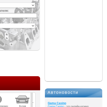
ателя:
:
Автоновости
Gama Casino
ередач
Кузов
Масла
Мост
Подвеска
Gama Casino
- это онлайн-казино,