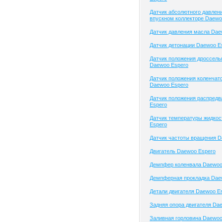
Датчик абсолютного давлени
впускном коллекторе Daewo
Датчик давления масла Dae
Датчик детонации Daewoo E
Датчик положения дроссель
Daewoo Espero
Датчик положения коленчато
Daewoo Espero
Датчик положения распред
Espero
Датчик температуры жидко
Espero
Датчик частоты вращения D
Двигатель Daewoo Espero
Демпфер коленвала Daewoo
Демпферная прокладка Dae
Детали двигателя Daewoo E
Задняя опора двигателя Da
Заливная горловина Daewoo