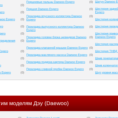
Шатун Daewoo E
Поршневые пальцы Daewoo Espero
(
0
)
ro
(
0
)
Шестерня задне
Поршня Daewoo Espero
(
0
)
ero
(
0
)
Espero
Прокладка впускного коллектора Daewoo
(
0
)
woo Espero
(
0
)
Шестерня колен
Espero
ero
(
0
)
Шестерня перед
Прокладка выпускного коллектора Daewoo
(
0
)
Espero
pero
(
0
)
Шестерня приво
Daewoo Espero
Прокладка головки блока цилиндров Daewoo
(
0
)
спределения
(
0
)
Espero
Шестерня распр
Прокладка клапанной крышки Daewoo Espero
(
0
)
Espero
(
0
)
Шестерня ТНВД 
Прокладка масляного насоса Daewoo Espero
(
0
)
(
0
)
Шкив генератора
Прокладка поддона картера Daewoo Espero
(
0
)
o
(
0
)
Шкив коленчатог
Прокладка сливной пробки Daewoo Espero
(
0
)
o Espero
(
0
)
Щуп уровня мас
гим моделям Дэу (Daewoo)