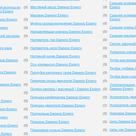
Сальник коленв
Масляный насос Daewoo Espero
(
0
)
Espero
я воздуха во
(
0
)
o Espero
Маховик Daewoo Espero
(
0
)
Сальник коленв
Espero
woo Espero
(
0
)
Муфта газораспределения Daewoo Espero
(
0
)
Сальник помпы 
spero
(
0
)
Направляющая клапана Daewoo Espero
(
0
)
Сальник распре
ной заслонки
(
0
)
Натяжитель грм Daewoo Espero
(
0
)
Сектор заводной
го вала
(
0
)
Натяжитель цепи Daewoo Espero
(
0
)
Толкатель клапа
Натяжной ролик Daewoo Espero
(
0
)
вала Daewoo
(
0
)
Труба маслопри
Ось коромысел Daewoo Espero
(
0
)
Трубка турбины 
сти Daewoo
(
0
)
Патрубок картерных газов Daewoo Espero
(
0
)
Трубка форсунк
Передняя опора двигателя Daewoo Espero
(
0
)
aewoo Espero
(
0
)
Уплотнительное 
Daewoo Espero
Поддон картера ( масляный ) Daewoo Espero
(
0
)
(
0
)
Успокоитель дви
Подушка карбюратора Daewoo Espero
(
0
)
 Espero
(
0
)
Успокоитель цеп
Подушка двигателя Daewoo Espero
(
1
)
woo Espero
(
0
)
Храповик Daewo
Полукольца Daewoo Espero
(
0
)
spero
(
0
)
Цепь Daewoo Es
Поршень Daewoo Espero
(
0
)
ewoo Espero
(
0
)
Цепь грм Daewo
Поршневые кольца Daewoo Espero
(
0
)
 Espero
(
0
)