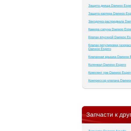
Защита днища Daewoo Espe
Защита картера Daewoo Esp
Звездочка распредвала Dae
Камера сапуна Daewoo Esp
Клапан впускной Daewoo Es
Клапан регулировки газора
Daewoo Espero
Клапанная крышка Daewoo 
Коленвал Daewoo Espero
Комплект грм Daewoo Esper
Компрессор клапана Daewo
Запчасти к дру