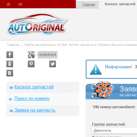
Каталог запчастей
Главная
Главная
→
Найти автозапчасть по Вин. Куплю запчасть в Украине быстро и недорого
undefined
З
Информация!
Каталог запчастей
Заяв
на запчас
Поиск по номеру
VIN номер автомобиля:
Заявка на запчасть
Группа запчастей: