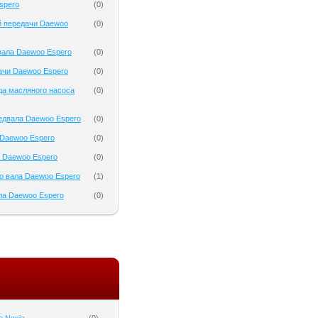
spero
(
0
)
й передачи Daewoo
(
0
)
вала Daewoo Espero
(
0
)
ачи Daewoo Espero
(
0
)
да масляного насоса
(
0
)
едвала Daewoo Espero
(
0
)
Daewoo Espero
(
0
)
 Daewoo Espero
(
0
)
о вала Daewoo Espero
(
1
)
ла Daewoo Espero
(
0
)