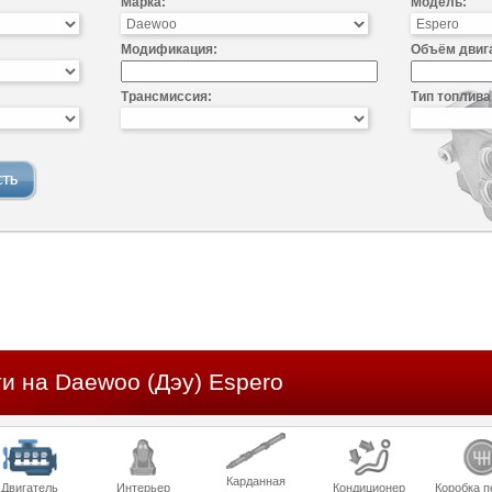
Марка:
Модель:
Модификация:
Объём двиг
Трансмиссия:
Тип топлива
и на Daewoo (Дэу) Espero
Карданная
Двигатель
Интерьер
Кондиционер
Коробка п