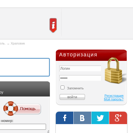
ель.
→
Храповик
Авторизация
Запомнить
ру
Регистрация
Мой пароль?
 номер:
Твиты от @AutOriginalShop