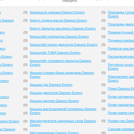
передача
o
(
0
)
Коромысло клапана Daewoo Espero
(
0
)
Прокладка топли
Espero
м Daewoo
(
0
)
Корпус подачи масла Daewoo Espero
(
0
)
Прокладки двига
Корпус фильтра масляного Daewoo Espero
(
0
)
ero
(
0
)
Промежуточный 
Кронштейн генератора Daewoo Espero
(
0
)
ro
(
0
)
Пружина клапан
Кронштейн опоры двигателя Daewoo Espero
(
0
)
pero
(
0
)
Радиатор масля
Кронштейн ТНВД Daewoo Espero
(
0
)
 Espero
(
0
)
Распределитель
Кронштейн топливного фильтра Daewoo
(
0
)
o Espero
(
0
)
Espero
Регулятор холос
Espero
o Espero
(
0
)
Крышка головки блока цилиндров Daewoo
(
0
)
Espero
Ремкомплект ма
Espero
spero
(
0
)
Крышка грм Daewoo Espero
(
0
)
Рокер Daewoo E
(
0
)
Крышка двигателя Daewoo Espero
(
0
)
Ролик натяжител
Espero
(
0
)
Крышка картера Daewoo Espero
(
0
)
Ролик паразитны
pero
(
0
)
Крышка маслозаливной горловины Daewoo
(
0
)
Espero
Ролик ремня ген
pero
(
0
)
Маслоотделитель картерных газов Daewoo
(
0
)
Ролики грм Daew
aewoo Espero
(
0
)
Espero
Сальник клапана
ия Daewoo
(
0
)
Маслоприемник Daewoo Espero
(
0
)