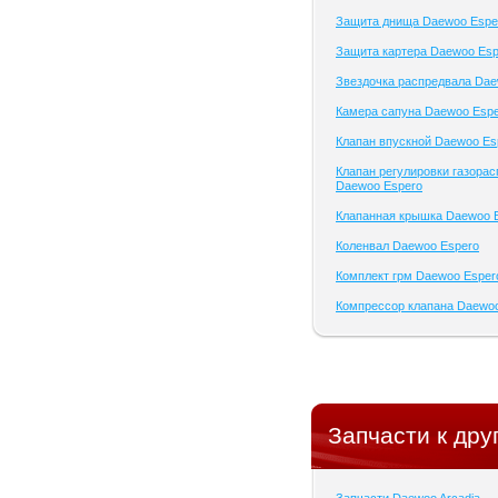
Защита днища Daewoo Espe
Защита картера Daewoo Esp
Звездочка распредвала Dae
Камера сапуна Daewoo Esp
Клапан впускной Daewoo Es
Клапан регулировки газора
Daewoo Espero
Клапанная крышка Daewoo 
Коленвал Daewoo Espero
Комплект грм Daewoo Esper
Компрессор клапана Daewo
Запчасти к дру