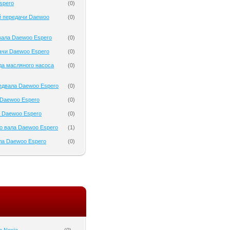
spero
(
0
)
й передачи Daewoo
(
0
)
вала Daewoo Espero
(
0
)
ачи Daewoo Espero
(
0
)
да масляного насоса
(
0
)
едвала Daewoo Espero
(
0
)
Daewoo Espero
(
0
)
 Daewoo Espero
(
0
)
о вала Daewoo Espero
(
1
)
ла Daewoo Espero
(
0
)