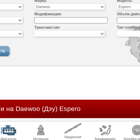
Марка:
Модель:
Модификация:
Объём двиг
Трансмиссия:
Тип топлива
и на Daewoo (Дэу) Espero
Карданная
Двигатель
Интерьер
Кондиционер
Коробка п