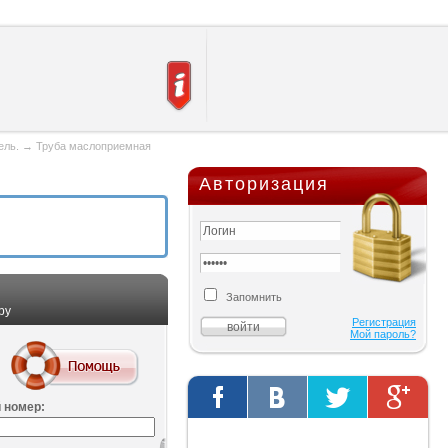
ель.
→
Труба маслоприемная
Авторизация
Запомнить
ру
Регистрация
Мой пароль?
 номер:
Твиты от @AutOriginalShop