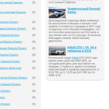
этот сегмент обречен.
ала задний Daewoo
(
0
)
Удивительный Renault
Alpine
ала передний Daewoo
(
0
)
Долгожданный спорткар Alpine появился
Daewoo Espero
(
0
)
на автосалоне в Монако в начале этой
недели и готовится к продаже в 2017 году.
двала Daewoo Espero
(
0
)
Создатели этого Renault утверждают, что
он способен разогнаться на 0-62 миль в
 Daewoo Espero
(
0
)
час менее чем за 4,5 секунды, во многом
благодаря своему облегченному
двигателю.
на Daewoo Espero
(
0
)
Infiniti Q70 с V6, V8 и
емная Daewoo Espero
(
0
)
гибридом в 2016
Daewoo Espero
(
0
)
Роскошный седан
Infiniti
Q70 2016 года -
ранее известный как M35/ M45, на
и Daewoo Espero
(
0
)
сегодняшний день уже выставлен на
продажу. Стоимость девяти основных
кольцо форсунки
(
0
)
комплектаций в среднем варьируется от
$ 50 755 за 3,7 Q70 до $ 67 955 за 5.6
AWD Q70.
гателя Daewoo Espero
(
0
)
и Daewoo Espero
(
0
)
o Espero
(
0
)
pero
(
0
)
o Espero
(
0
)