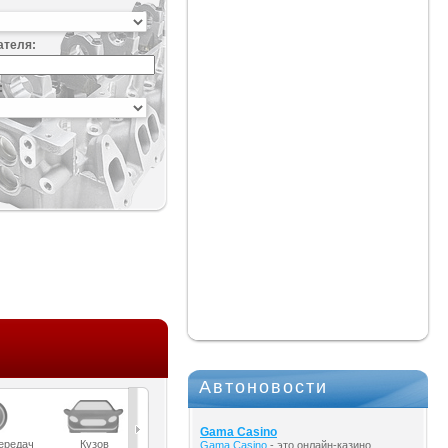
ателя:
:
Автоновости
Gama Casino
ередач
Кузов
Масла
Мост
Подвеска
Gama Casino
- это онлайн-казино,