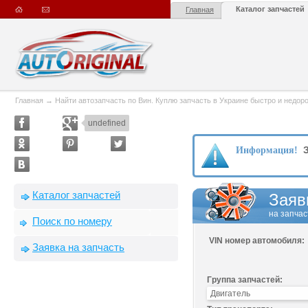
Каталог запчастей
Главная
Главная
→
Найти автозапчасть по Вин. Куплю запчасть в Украине быстро и недорого
undefined
З
Информация!
Каталог запчастей
Заяв
на запчас
Поиск по номеру
VIN номер автомобиля:
Заявка на запчасть
Группа запчастей: