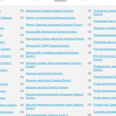
передача
o
(
0
)
Коромысло клапана Daewoo Espero
(
0
)
Прокладка топли
Espero
м Daewoo
(
0
)
Корпус подачи масла Daewoo Espero
(
0
)
Прокладки двига
Корпус фильтра масляного Daewoo Espero
(
0
)
ero
(
0
)
Промежуточный 
Кронштейн генератора Daewoo Espero
(
0
)
ro
(
0
)
Пружина клапан
Кронштейн опоры двигателя Daewoo Espero
(
0
)
pero
(
0
)
Радиатор масля
Кронштейн ТНВД Daewoo Espero
(
0
)
 Espero
(
0
)
Распределитель
Кронштейн топливного фильтра Daewoo
(
0
)
o Espero
(
0
)
Espero
Регулятор холос
Espero
o Espero
(
0
)
Крышка головки блока цилиндров Daewoo
(
0
)
Espero
Ремкомплект ма
Espero
spero
(
0
)
Крышка грм Daewoo Espero
(
0
)
Рокер Daewoo E
(
0
)
Крышка двигателя Daewoo Espero
(
0
)
Ролик натяжител
Espero
(
0
)
Крышка картера Daewoo Espero
(
0
)
Ролик паразитны
pero
(
0
)
Крышка маслозаливной горловины Daewoo
(
0
)
Espero
Ролик ремня ген
pero
(
0
)
Маслоотделитель картерных газов Daewoo
(
0
)
Ролики грм Daew
aewoo Espero
(
0
)
Espero
Сальник клапана
ия Daewoo
(
0
)
Маслоприемник Daewoo Espero
(
0
)