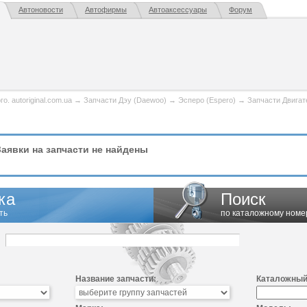
Автоновости
Автофирмы
Автоаксессуары
Форум
. autoriginal.com.ua
→
Запчасти Дэу (Daewoo)
→
Эсперо (Espero)
→
Запчасти Двигат
аявки на запчасти не найдены
ка
Поиск
ть
по каталожному номе
Название запчасти:
Каталожный