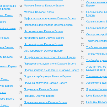
Сальник коленв
Масляный насос Daewoo Espero
(
0
)
Espero
я воздуха во
(
0
)
o Espero
Маховик Daewoo Espero
(
0
)
Сальник коленв
Espero
woo Espero
(
0
)
Муфта газораспределения Daewoo Espero
(
0
)
Сальник помпы 
spero
(
0
)
Направляющая клапана Daewoo Espero
(
0
)
Сальник распре
ной заслонки
(
0
)
Натяжитель грм Daewoo Espero
(
0
)
Сектор заводной
го вала
(
0
)
Натяжитель цепи Daewoo Espero
(
0
)
Толкатель клапа
Натяжной ролик Daewoo Espero
(
0
)
вала Daewoo
(
0
)
Труба маслопри
Ось коромысел Daewoo Espero
(
0
)
Трубка турбины 
сти Daewoo
(
0
)
Патрубок картерных газов Daewoo Espero
(
0
)
Трубка форсунк
Передняя опора двигателя Daewoo Espero
(
0
)
aewoo Espero
(
0
)
Уплотнительное 
Daewoo Espero
Поддон картера ( масляный ) Daewoo Espero
(
0
)
(
0
)
Успокоитель дви
Подушка карбюратора Daewoo Espero
(
0
)
 Espero
(
0
)
Успокоитель цеп
Подушка двигателя Daewoo Espero
(
1
)
woo Espero
(
0
)
Храповик Daewo
Полукольца Daewoo Espero
(
0
)
spero
(
0
)
Цепь Daewoo Es
Поршень Daewoo Espero
(
0
)
ewoo Espero
(
0
)
Цепь грм Daewo
Поршневые кольца Daewoo Espero
(
0
)
 Espero
(
0
)