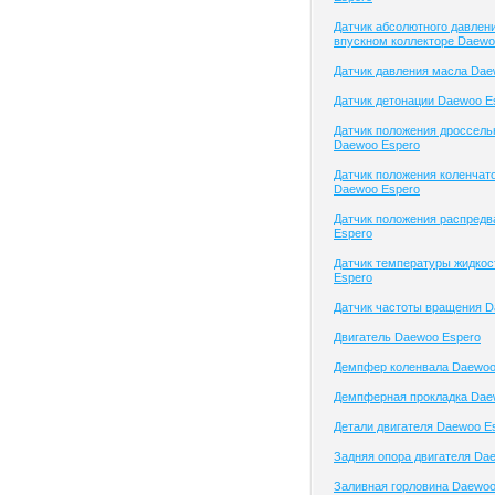
Датчик абсолютного давлени
впускном коллекторе Daewo
Датчик давления масла Dae
Датчик детонации Daewoo E
Датчик положения дроссель
Daewoo Espero
Датчик положения коленчато
Daewoo Espero
Датчик положения распред
Espero
Датчик температуры жидко
Espero
Датчик частоты вращения D
Двигатель Daewoo Espero
Демпфер коленвала Daewoo
Демпферная прокладка Dae
Детали двигателя Daewoo E
Задняя опора двигателя Da
Заливная горловина Daewoo