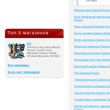
системы
Башмак цепи Daewoo Esper
Блок управления двигателе
Espero
Блок цилиндров Daewoo Esp
Топ-5 магазинов
Болты головки Daewoo Espe
Венец маховика Daewoo Es
ПП
Вкладыши коренные Daewoo
Запчасти под заказ Mazda
Nissan Toyota Lexus
Mitsubishi Subaru Honda
Вкладыши шатунные Daewo
VW Audi Mercedes SKODA
Воздушный патрубок Daewo
Все продавцы
Выпускной клапан Daewoo E
Блэк-лист продавцов
ГБО Daewoo Espero
Гидрокомпенсатор Daewoo 
Гидронатяжитель Daewoo Es
Гильза цилиндра Daewoo Es
Головка блока цилиндров D
Датчик абсолютного давлен
Espero