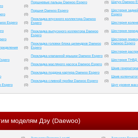
Шатун Daewoo E
Поршневые пальцы Daewoo Espero
(
0
)
ro
(
0
)
Шестерня задне
Поршня Daewoo Espero
(
0
)
ero
(
0
)
Espero
Прокладка впускного коллектора Daewoo
(
0
)
woo Espero
(
0
)
Шестерня колен
Espero
ero
(
0
)
Шестерня перед
Прокладка выпускного коллектора Daewoo
(
0
)
Espero
pero
(
0
)
Шестерня приво
Daewoo Espero
Прокладка головки блока цилиндров Daewoo
(
0
)
спределения
(
0
)
Espero
Шестерня распр
Прокладка клапанной крышки Daewoo Espero
(
0
)
Espero
(
0
)
Шестерня ТНВД 
Прокладка масляного насоса Daewoo Espero
(
0
)
(
0
)
Шкив генератора
Прокладка поддона картера Daewoo Espero
(
0
)
o
(
0
)
Шкив коленчатог
Прокладка сливной пробки Daewoo Espero
(
0
)
o Espero
(
0
)
Щуп уровня мас
гим моделям Дэу (Daewoo)