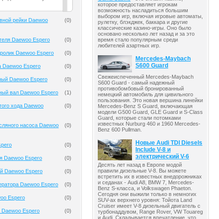
которое предоставляет игрокам
возможность насладиться большим
выбором игр, включая игровые автоматы,
вной рейки Daewoo
(
0
)
рулетку, блэкджек, баккара и другие
классические казино-игры. Оно было
основано несколько лет назад и за это
теля Daewoo Espero
(
0
)
время стало популярным среди
любителей азартных игр.
ролик Daewoo Espero
(
0
)
Mercedes-Maybach
S600 Guard
а Daewoo Espero
(
0
)
Свежеиспеченный Mercedes-Maybach
ный Daewoo Espero
(
0
)
S600 Guard - самый надежный
противобомбовый бронированный
ный вал Daewoo Espero
(
1
)
немецкий автомобиль для цивильного
пользования. Это новая вершина линейки
того хода Daewoo
(
0
)
Mercedes-Benz S Guard, включающая
модели G500 Guard, GLE Guard и S-Class
Guard, которые стали потомками
известных Nurburg 460 и 1960 Mercedes-
сляного насоса Daewoo
(
0
)
Benz 600 Pullman.
Новые Audi TDI Diesels
spero
(
0
)
Include V-8 и
электрический V-6
я Daewoo Espero
(
0
)
Десять лет назад в Европе модой
правили дизельные V-8. Вы можете
й Daewoo Espero
(
0
)
встретить их в известных внедорожниках
и седанах - Audi A8, BMW 7, Mercedes-
ератора Daewoo Espero
(
0
)
Benz S-класса, и Volkswagen Phaeton.
Сегодня они выжили только в немногих
oo Espero
(
0
)
SUV-ах верхнего уровня: Тойота Land
Cruiser имеет V-8 дизельный двигатель с
 Daewoo Espero
(
0
)
турбонаддувом, Range Rover, VW Touareg
и Audi. Складывается впечатление, что